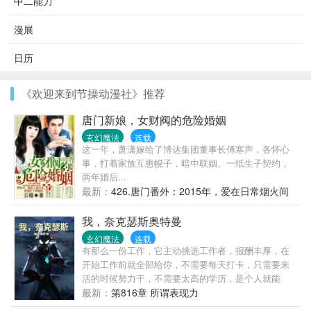
中二能力
漫展
日历
《欢迎来到节操动漫社》推荐
唐门新娘，女财阀的危险婚姻
玄幻魔法
连载
这一年，萧潇嫁给了博达集团董事长傅寒声，各怀心
事，打着家族互惠幌子，暗中联姻。一纸生子契约，
两年婚后...
最新：
426.唐门番外：2015年，爱在日常烟火间
（下）
我，奈克瑟斯奥特曼
玄幻魔法
连载
有那么一份工作，它主动挑选工作者，报酬丰厚，在
开始工作前就全部给你，不需要每天打卡，只需要来
活的时候努力干，不需要太高的学历，是个人就能
做。什么工作？奥特曼。林潜：“我是人，也是奈克瑟
最新：
第816章 所谓表现力
斯奥特曼。”（封面漫画家之神）世界观独立，没有关