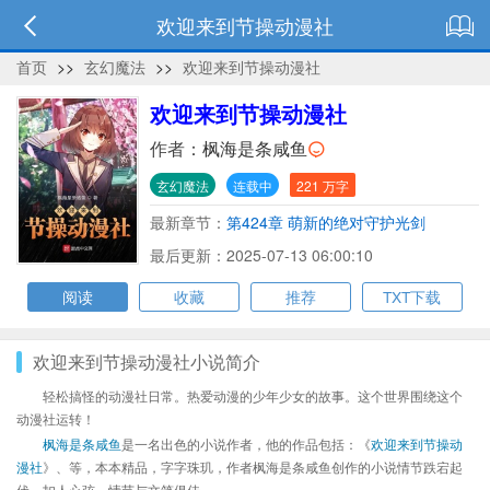
欢迎来到节操动漫社
首页
>>
玄幻魔法
>>
欢迎来到节操动漫社
欢迎来到节操动漫社
作者：
枫海是条咸鱼
玄幻魔法
连载中
221 万字
最新章节：
第424章 萌新的绝对守护光剑
最后更新：2025-07-13 06:00:10
阅读
收藏
推荐
TXT下载
欢迎来到节操动漫社小说简介
轻松搞怪的动漫社日常。热爱动漫的少年少女的故事。这个世界围绕这个
动漫社运转！
枫海是条咸鱼
是一名出色的小说作者，他的作品包括：《
欢迎来到节操动
漫社
》、等，本本精品，字字珠玑，作者枫海是条咸鱼创作的小说情节跌宕起
伏、扣人心弦，情节与文笔俱佳。