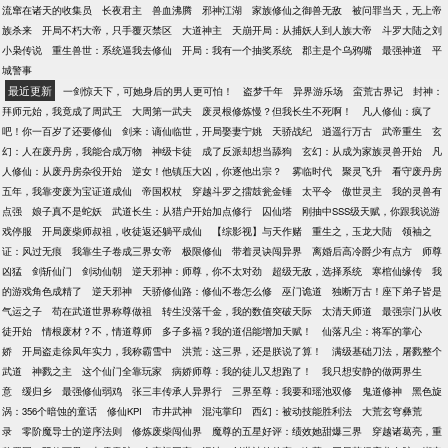
流窜在诸天的收集员
长夜君主
兽血沸腾
邪神江湖
家族修仙之御兽无敌
被问罪当天，无上帝
族杀来
开局不朽大帝，只手覆灭禁区
大道神主
天崩开局：从捕妖人到人族大帝
斗罗大陆之刘
小枭传说
重生兽世：系统逼我去修仙
开局：我有一个抽奖系统
郡主是个乌鸦嘴
最强神道
平
城警事
最近更新
一剑惊天下，可她身后的男人更可怕！
盗梦千年
异界游乐场
蛮荒古界记
封神：
拜师元始，我竟成了周武王
大周第一武夫
废灵根修炼慢？但我长生不死啊！
凡人修仙：疯了
吧！你一百岁了还要修仙
剑来：谪仙临世，开局娶妻宁姚
天骄战纪
逍遥行万古
武帝重生
玄
幻：人在废丹房，我能合成万物
神级卡徒
成了反派却想当舔狗
玄幻：从成为家族灵兽开始
凡
人修仙：从废丹房杂役开始
逆女！他镇压大凶，你逐他出宗？
雾临时代
聚灵飞升
看守废丹房
五年，我靠变废为宝证道成仙
帝国权杖
穿越斗罗之擂鼓瓮金锤
太平令
傲世灵主
我的灵兽有
点强
娘子真不是蛇妖
武道长生：从猎户开始加点修行
囚仙塔
刚抽中SSS级天赋，你跟我说游
戏停服
开局废柴师叔祖，收徒返还躺平成仙
【综影视】与天作赌
重生之，玉龙大陆
领袖之
证：风过无痕
我靠生子卷成三界女帝
极限修仙
带着灵诀闯异界
离婚后高冷爵少有点方
师尊
凶猛
剑斩仙门
剑动仙朝
逆天邪神：师尊，你不太对劲
超级无敌，选择系统
寒棺仙缘传
我
的游戏角色成精了
逆天邪神
天骄修仙路：修仙不卷怎么修
巫门诡道
独断万古！座下弟子皆是
气运之子
苟在武道世界称尊做祖
转生没落千金，我的数值突破天际
太清天师道
最强宗门从收
徒开始
情根废材？不，情道尊师
多子多福？我的道侣能增加天赋！
仙落凡尘：将军的掌心
娇
开局盗走徐凤年实力，我称霸雪中
洪荒：这三界，还是朕说了算！
满级基础刀法，屠戮整个
武道
神戮之主
这个仙门全靠玩家
病娇师尊：我的徒儿又想跑了！
我只想安静的做两界生
意
缓归乡
最强修仙弱鸡
张三丰传承人异界行
三界至尊：我要和瑶池双修
鬼道修神
黑色旋
涡：356个暗蚀的童话
修仙KPI
市井武神
混沌掌印
西幻：被动技能胜利法
大荒玄穹彝荒
录
零阶魔导士的逆序法则
修炼废柴闯仙界
魔尊的五星好评：绩效她甜爆三界
穿越诸葛亮，重