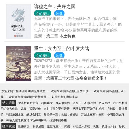
的就是什么样的。)
海关官员说：“梦卿，八十五磅。” 鬼使神差朝那黑洞
诡秘之主：失序之国
洞的杂货铺踏出第一步时，他以为自己将要探知一个
玄幻魔法
连载
如负鼠的弱大民族最原始的低劣谦卑，却不知他黑色
无法描述的未知下，俩个光球环绕，似合似离，像
瞳仁中从此铺陈那古老国度的五千载浩浩山河。
是‘嫁接’到了一起。似是而非的世界上，愚者教会可能
忠实的传教士约翰.格尔曼和蔼可亲的散布愚者的教
义。“反正不要钱，多少信一点。”不过……沃景主教，
最新：
第二章 本土特色
坐忘论者，耗之门徒，皇觉道人……这就是愚者教会
口马...
重生：实力至上的斗罗大陆
玄幻魔法
连载
782974273（群里有漫画版）来自蔚蓝星球的少年，意
外穿越斗罗大陆，重生为唐三，无系统，不拜大师，
加入武魂殿学院，千仞雪为女主。仙草给武魂殿的黄
金一代。会有新设定：附加魂力的武器，称之为魂
最新：
第四百二十六章 破妄金猿瞳之眼！
器。不入史莱克。仙草给武魂殿的黄金一代，天使神
千仞雪和罗刹神比比东，剑斗罗和骨斗罗后期结局改
-
-
欢迎来到节操动漫社 枫海是条咸鱼
欢迎来到节操动漫社全文阅读
欢迎来到节操动漫社txt下
变。支持武魂殿统一大陆。“一片大陆，三个国家，这
-
-
载
欢迎来到节操动漫社最新章节
好看的玄幻魔法小说
难道不是分裂?不是对神的背叛?”开局结合十万年蓝银
站内强推
都市极乐后后宫
赵氏嫡女
凡人修仙传
洛公子
不败战神
俗人回档
我在终极斗
皇右腿骨直接起飞，中期前往斗罗大陆的未知领域，
罗约会大作战
龙族
观潮起伏
玄幻洪荒之至尊通天
从环太平洋开始的幻想种
月绒祭
天道天
后期结合森林与草原之力，可自创神王之位。这一
骄
轮回乐园之旅
战场合同工
甜婚第一宠：总裁，蜜蜜吻
穿越之家有小夫郎
小明是怎么死
世，我要登峰造极！
的
神话入侵之我在地球斩神明林凡
综漫中的春物
经典收藏
医路青云
女侠且慢
傲世九重天
武侠：邪恶圣人系统
长生：从道侣开始
影视：