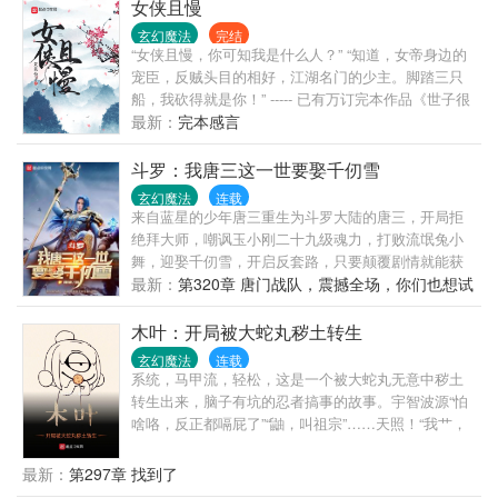
未上过学，不懂讲国语、也不懂英文的梦卿被人贩子
女侠且慢
拐骗了。 这艘船并非是开往温哥华的邮轮。 而是一艘
玄幻魔法
完结
前往旧金山，装满唐人街中国妓|女的偷渡小船。 降逢
“女侠且慢，你可知我是什么人？” “知道，女帝身边的
乱世，孑然一身，一开始，淮真只是想挑个远离战乱
宠臣，反贼头目的相好，江湖名门的少主。脚踏三只
的地，安稳而苟且的活着。 没曾想刚随偷渡者入关，
船，我砍得就是你！” ----- 已有万订完本作品《世子很
便被东海岸有名有姓的激进美国排华愤青截胡了。
凶》《仙子很凶》，质量人品皆可保证，有兴趣的读
最新：
完本感言
—— “华埠市容，不甚雅观，沿街全系铺户，间有餐馆
者可以先看老书。
或咖啡馆一二所，街道狭窄，行人拥挤。孩童则嬉戏
斗罗：我唐三这一世要娶千仞雪
于污秽楼道之下。行人道现不洁之状，肉食店传宿臭
玄幻魔法
连载
之味，游客到此，多有扫兴而返。” 旧金山华埠，俗
来自蓝星的少年唐三重生为斗罗大陆的唐三，开局拒
称“亚洲之外最大的中国”。 —— “旧金山唐人街的中国
绝拜大师，嘲讽玉小刚二十九级魂力，打败流氓兔小
女人，百分之九十九是妓|女。倘若你在海关看见十四
舞，迎娶千仞雪，开启反套路，只要颠覆剧情就能获
五岁中国少女，声称自己母亲去世，投奔年迈老父来
得奖励……拒绝拜大师，嘲讽玉小刚，奖励赛亚人体
最新：
第320章 唐门战队，震撼全场，你们也想试
到金山谋生，无须怀疑，她们即将出卖她们的第一
质，神赐魂环……拒绝流氓兔小舞拼床，玄天功替换
试吗？
夜。运气好的话，可以卖到三千美金。” 若非亲耳听见
为九阳神功，玄玉手替换为乾坤大挪移……暴打戴沐
木叶：开局被大蛇丸秽土转生
吐词准确，语法完整的英文，从那低劣种族的少女口
白，不入史莱克，背叛父亲唐昊，加入武魂殿，拜师
中呼喊出，西泽这辈子绝不会踏入那臭名昭着的旧金
玄幻魔法
连载
教皇比比东，迎娶千仞雪，活活气死昊天斗罗……这
系统，马甲流，轻松，这是一个被大蛇丸无意中秽土
山萨克拉门托唐人街半步。 他循着她的足迹来到一家
是一个被替换了灵魂的新生主角唐三……这一世我唐
转生出来，脑子有坑的忍者搞事的故事。宇智波源“怕
污秽不堪的杂货铺阴暗楼梯口，门口木板上写着： 虾
三支持武魂殿统一大陆，锤死渣男玉小刚，拜师教皇
啥咯，反正都嗝屁了”“鼬，叫祖宗”……天照！“我艹，
米三分一磅 海带四分一磅 咸鱼十分一磅 女仔五元一
比比东，迎娶武魂殿第一圣女千仞雪……天使神千仞
这玩意儿灭不掉，你来真的！”小楠“长门？”“？什么长
磅 杂货铺老板朝他笑出残缺牙齿，用粗陋英文谄媚的
雪是+乐文小说网+ m.lewen3.com
门我还关门。”源氏装傻。……喜欢博人传，别拿博人
搭讪：“我们这里有新鲜的女人，干净的，有今天这么
最新：
第297章 找到了
设定套，谢谢。(没那么多阴谋论，岸本设定是什么样
新鲜。” 他不知怎么想起她踩上金山码头的秤，那时，