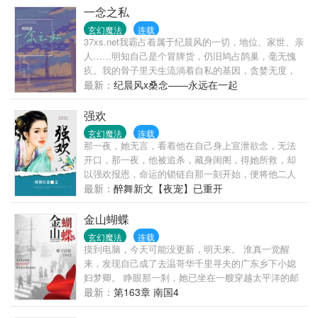
于奥特曼的电视，之后会与有其他奥特曼客串，但不
一念之私
多，不喜勿入。
玄幻魔法
连载
37xs.net我霸占着属于纪晨风的一切，地位、家世、亲
人……明知自己是个冒牌货，仍旧鸠占鹊巢，毫无愧
疚。我的骨子里天生流淌着自私的基因，贪婪无度，
qianshuge.com卑鄙无耻，什么都想要，什么都要有，
最新：
纪晨风x桑念——永远在一起
并且……不打算改变。***一念善，一念恶；一念贪，
一念错。当混蛋拥有了爱人的能力，或许就是老天对
强欢
他混蛋的最大惩罚。***纪晨风x桑念，穷人家的贵公子
玄幻魔法
连载
x富人家的混蛋封面感谢：三一几丶binhuo.cc
那一夜，她无言，看着他在自己身上宣泄欲念，无法
开口，那一夜，他被追杀，藏身闺阁，得她所救，却
以强欢报恩，命运的锁链自那一刻开始，便将他二人
紧紧缠绕没有抛开红尘怨恋的勇气，只能忍着屈辱苟
最新：
醉舞新文【夜宠】已重开
且于世，而他，终究是她逃不了的噩梦，当做礼物，
她被送到他面前，再见她，他不识，只当她是意图谋
金山蝴蝶
反之徒送来的奸细，受奸人迫害，囚禁冷宫，泪已
玄幻魔法
连载
干，心死不易，他四面楚歌，她亦心急如焚，挺身而
摸到电脑，今天可能没更新，明天来。 淮真一觉醒
出为他挡箭，奄奄一息之时，她依然笑靥如花，低诉
来，发现自己成了去温哥华千里寻夫的广东乡下小媳
的却是令他心碎的话语贱之人终究承不了圣恩，若初
妇梦卿。 睁眼那一刹，她已坐在一艘穿越太平洋的邮
雪命大未死，请让初雪离开。
轮舱底。一封来自温哥华的、梦卿夫君温孟冰亲笔写
最新：
第163章 南国4
就的远洋情书，便是她的所有行李。 她这才知道，从