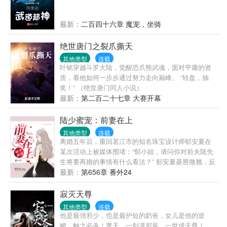
最新：
二百四十六章 魔宠，坐骑
绝世唐门之裂爪撕天
其他类型
连载
叶铭穿越斗罗大陆，觉醒恐爪熊武魂，面对平庸的资
质，看他如何一步步通过努力走向巅峰。 “转盘，抽
奖！” （绝世唐门同人小说）
最新：
第二百二十七章 大赛开幕
陆少蜜宠：前妻在上
其他类型
连载
离婚五年后，重回茗江市的知名珠宝设计师郁安夏在
某次活动上被媒体围堵：“郁小姐，请问你对前夫陆先
生将要再婚的事情有什么看法？” 郁安夏菱唇微翘，反
问：“难道他没有和你们说将要再婚的妻子姓郁么？！”
最新：
第656章 番外24
众媒体一头雾水。 次日，一则“恒天集团老总陆翊臣夜
宿前妻香闺”的新闻惊现头条！ 【关于追爱】 郁安夏
寂灭天尊
十九岁那年，陆翊臣给了她一场人人称羡的盛世婚
其他类型
连载
礼。 二十岁生日当天两人领证，从此她是名副其实的
他是最强邪少，也是最护短的奶爸，女儿是他的逆
陆太太。 可这场童话般的婚姻在领证后只维持了一个
鳞，触之必杀！萧天，一剑凛邪风，一世成天尊！