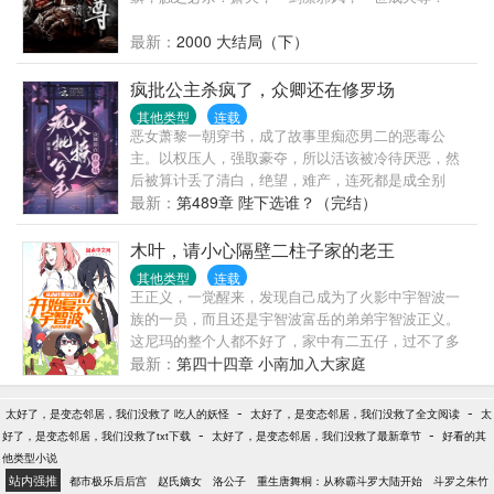
月就宣告破灭，她独自一人远走国外。 原以为再无交
集的两个人，但是...... 为什么五年前看似冷心冷情的
最新：
2000 大结局（下）
男人再次相遇后恨不得一天二十四小时都在她面前刷
存在感？ 相亲时是他，剪彩现场是他，就连她带着儿
疯批公主杀疯了，众卿还在修罗场
子参加亲子活动时还是他！ 郁安夏说：“我也是有脾气
其他类型
连载
的哦，所以和不和好看心情，复不复婚看你诚意。” 次
恶女萧黎一朝穿书，成了故事里痴恋男二的恶毒公
日，威严冷漠最要面子的陆翊臣以爱筑花海，在亲朋
主。以权压人，强取豪夺，所以活该被冷待厌恶，然
好友的见证下屈膝半跪向她告白。 【关于宠爱】 陆翊
后被算计丢了清白，绝望，难产，连死都是成全别
臣出生茗江市第一勋贵世家，商场上呼风唤雨的权
人。笑死，这窝囊的剧情她了忍不了一点儿。???掀
最新：
第489章 陛下选谁？（完结）
贵，为人冷漠低调，手段狠厉。 他的温暖，只给了郁
桌，休夫！大不了拉着大家一起死！???疯批公主脚踹
安夏一人，五年前如此，五年后亦然。 两人和好后，
驸马，刀砍王妃，撒泼、发癫，人人避之不及。???后
木叶，请小心隔壁二柱子家的老王
一向不接受任何媒体采访的陆先生为了支持陆太太的
来：可怜的世家公子被她抓住欺负到泪眼朦胧。阴鸷
新作品，破例和她一起出席新品发布会。 发布会上媒
其他类型
连载
狠戾的掌印大监虔诚跪地为她穿鞋。???年轻俊美的状
王正义，一觉醒来，发现自己成为了火影中宇智波一
体问及传得沸沸扬扬的结婚、离婚又将复婚事件：“陆
元郎是她指点天下的笔。威武高大的战神将军是她所
族的一员，而且还是宇智波富岳的弟弟宇智波正义。
先生，请问您和陆太太当初为什么匆匆结婚又离？为
向披靡的刀。??终于，大权在握，君临天下。她生来
这尼玛的整个人都不好了，家中有二五仔，过不了多
什么多年后再次复合？” 陆先生侧头看着陆太太，温柔
尊贵，从不是任何人的配角。???女帝文，爽文，有感
久就会受人蛊惑，大义灭亲，屠戮全族，他这个叔
最新：
第四十四章 小南加入大家庭
缱绻：“因为.....此之后都是她。” 【关于溺爱】 复婚后
情线，有孩子，但男的都没有名分。
叔，能活？王正义果断选择离开了木叶，从此隐姓埋
不久，陆太太勾着陆先生的脖子，一脸委屈状：“他们
名，不再联系。灭族之夜后，陈正义又因为系统任
说当初是我抢了大堂姐的婚事，还说你当年是因为有
-
-
太好了，是变态邻居，我们没救了 吃人的妖怪
太好了，是变态邻居，我们没救了全文阅读
太
务，使得他迫不得已又回到了木叶，振兴宇智波一
了孩子才跟我结婚的！” 陆先生在她脸上亲了口：“心
-
-
好了，是变态邻居，我们没救了txt下载
太好了，是变态邻居，我们没救了最新章节
好看的其
族。【宇智波族人+1，你获得一个卡卡西单位查克
肝儿，乖，别听他们乱说。” 次日，捏造谣言的媒体一
他类型小说
拉，瞳力+10，火遁，豪火灭却。】【宇智波族人+1，
夜间消失无踪。 【读书指南】 小三之类乱七八糟生
站内强推
都市极乐后后宫
赵氏嫡女
洛公子
重生唐舞桐：从称霸斗罗大陆开始
斗罗之朱竹