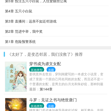
第5章 投注五只小白鼠，入住爱丽丝公寓
第4章 五只小白鼠
第3章 直播间：远亲不如近邻游戏
第2章 范进中举，我中奖
第1章 危险预警系统
《太好了，是变态邻居，我们没救了》推荐
穿书成为虐文女配
其他类型
连载
姜琪意外去世后，穿到闺蜜写的一本虐文小说里，变
成了里面一个跟自己同名同姓的女配，而且还不是一
个普通的女配，是男主的白月光和朱砂痣，那种到最
后必死的角色。而为了保证世界不会崩塌姜琪任务也
最新：
第144章
就只有两个：第一维护好人设并走完剧情。第二必须
确保男女主...
斗罗：见证之书与绝世唐门
其他类型
连载
绝世唐门是武魂与魂导器彼此试探、相互磨合、共同