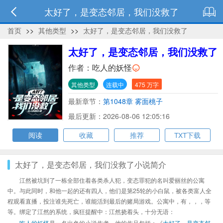
太好了，是变态邻居，我们没救了
首页
>>
其他类型
>>
太好了，是变态邻居，我们没救了
太好了，是变态邻居，我们没救了
作者：
吃人的妖怪
其他类型
连载中
475 万字
最新章节：
第1048章 雾面桃子
最后更新：2026-08-06 12:05:16
阅读
收藏
推荐
TXT下载
太好了，是变态邻居，我们没救了小说简介
江然被坑到了一栋全部住着各类杀人犯，变态罪犯的名叫爱丽丝的公寓
中。与此同时，和他一起的还有四人，他们是第25轮的小白鼠，被各类富人全
程观看直播，投注谁先死亡，谁能活到最后的赌局游戏。公寓中，有，，，等
等。绑定了江然的系统，疯狂提醒中：江然挠着头，十分无语：
吃人的妖怪
是一名出色的小说作者，他的作品包括：《
太好了，是变态邻