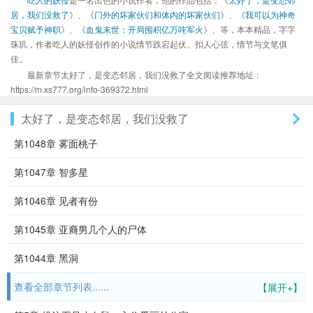
居，我们没救了
》、《
门外的坏家伙们和体内的坏家伙们
》、《
我可以为神奇
宝贝赋予神职
》、《
血鬼末世：开局囤积亿万吨军火
》、等，本本精品，字字
珠玑，作者吃人的妖怪创作的小说情节跌宕起伏、扣人心弦，情节与文笔俱
佳。
最新章节太好了，是变态邻居，我们没救了全文阅读推荐地址：
https://m.xs777.org/info-369372.html
太好了，是变态邻居，我们没救了
第1048章 雾面桃子
第1047章 智多星
第1046章 见者有份
第1045章 亚裔男几个人的尸体
第1044章 黑洞
查看全部章节列表......
【展开+】