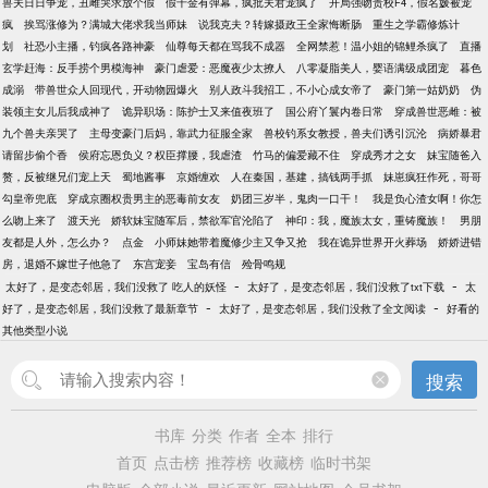
兽夫日日争宠，丑雌哭求放个假
假千金有弹幕，疯批夫君宠疯了
开局强吻贵校F4，假名媛被宠
疯
挨骂涨修为？满城大佬求我当师妹
说我克夫？转嫁摄政王全家悔断肠
重生之学霸修炼计
划
社恐小主播，钓疯各路神豪
仙尊每天都在骂我不成器
全网禁惹！温小姐的锦鲤杀疯了
直播
玄学赶海：反手捞个男模海神
豪门虐爱：恶魔夜少太撩人
八零凝脂美人，婴语满级成团宠
暮色
成溺
带兽世众人回现代，开动物园爆火
别人政斗我招工，不小心成女帝了
豪门第一姑奶奶
伪
装领主女儿后我成神了
诡异职场：陈护士又来值夜班了
国公府丫鬟内卷日常
穿成兽世恶雌：被
九个兽夫亲哭了
主母变豪门后妈，靠武力征服全家
兽校钓系女教授，兽夫们诱引沉沦
病娇暴君
请留步偷个香
侯府忘恩负义？权臣撑腰，我虐渣
竹马的偏爱藏不住
穿成秀才之女
妹宝随爸入
赘，反被继兄们宠上天
蜀地酱事
京婚缠欢
人在秦国，基建，搞钱两手抓
妹崽疯狂作死，哥哥
勾皇帝兜底
穿成京圈权贵男主的恶毒前女友
奶团三岁半，鬼肉一口干！
我是负心渣女啊！你怎
么吻上来了
渡天光
娇软妹宝随军后，禁欲军官沦陷了
神印：我，魔族太女，重铸魔族！
男朋
友都是人外，怎么办？
点金
小师妹她带着魔修少主又争又抢
我在诡异世界开火葬场
娇娇进错
房，退婚不嫁世子他急了
东宫宠妾
宝岛有信
殓骨鸣规
-
-
太好了，是变态邻居，我们没救了 吃人的妖怪
太好了，是变态邻居，我们没救了txt下载
太
-
-
好了，是变态邻居，我们没救了最新章节
太好了，是变态邻居，我们没救了全文阅读
好看的
其他类型小说
搜索
书库
分类
作者
全本
排行
首页
点击榜
推荐榜
收藏榜
临时书架