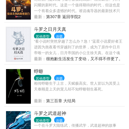
闪耀的新时代。这是一个值得期待的时代，但这也是
一个有着众多遗憾的时代。谁说魂导器的最新技术只
能在日月大陆寻找？谁说关爱小师弟的师姐只能在大
最新：
第307章 返回学院2
结局团圆？在见证之书的见证下，让斗罗大陆提前迎
来魂导器盛世吧。
斗罗之日月天真
其他类型
连载
“看小说时突然穿越了怎么办？急！”蓝星小说爱好者王
进因为熬夜看书穿越到了的世界，成为了原作中日月
帝唯一的女儿，日月帝国的小公主徐天真。在这个魂
力与魂导器互相交融，魂兽与人类矛盾激化，国家间
最新：
很抱歉生活发生了变动，又不得不停更了。
弥漫着战争阴云的时代，面对着包括原作主角...
蜉蝣
其他类型
连载
相传蜉蝣生于上古，天赋极高实。世人皆以为其受上
天眷顾是上天的宠儿却不知蜉蝣朝生暮死。
最新：
第三百章 大结局
斗罗之武道超神
其他类型
连载
一个在斗罗大陆练武，传播武学，武道超神的故事