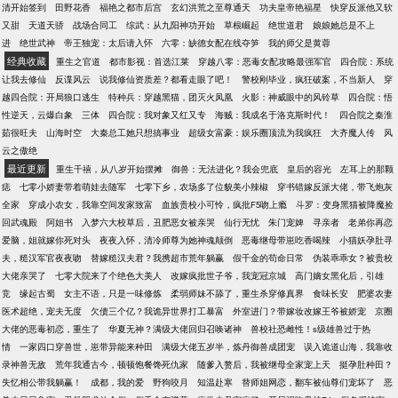
你获得一个卡卡西单位查克拉，瞳力+10，万花筒写轮
物，有萌宝。 勿与现实中任何人物场景对号入座。 喜
清开始签到
田野花香
福艳之都市后宫
玄幻洪荒之至尊通天
功夫皇帝艳福星
快穿反派他又软
眼。】【宇智波族人+1，你获得一个卡卡西单位查克
请绕道，勿喷。 。 简介无能，请移步正文，喜欢请加
又甜
天道天骄
战场合同工
综武：从九阳神功开始
草根崛起
绝世道君
娘娘她总是不上
拉，瞳力+10，永恒万花筒写轮眼。】二柱子：叔叔实
入收藏，么么哒！ 友情推荐：系列文【早安，顾太
进
绝世武神
帝王独宠：太后请入怀
六零：缺德女配在线夺笋
我的师父是黄蓉
在为宇智波付出太多太多精气了！
太】，【你好，南先生】
经典收藏
重生之官道
都市影视：首选江莱
穿越八零：恶毒女配攻略最强军官
四合院：系统
让我去修仙
反谍风云
说我修仙资质差？都看走眼了吧！
警校刚毕业，疯狂破案，不当新人
穿
越四合院：开局狼口逃生
特种兵：穿越黑猫，团灭火凤凰
火影：神威眼中的风铃草
四合院：悟
性逆天，云爆白象
三体
四合院：我对象又红又专
海贼：我成名于洛克斯时代！
四合院之秦淮
茹很旺夫
山海时空
大秦总工她只想搞事业
超级女富豪：娱乐圈顶流为我疯狂
大齐魔人传
风
云之傲绝
最近更新
重生千禧，从八岁开始摆摊
御兽：无法进化？我会兜底
皇后的容光
左耳上的那颗
痣
七零小娇妻带着萌娃去随军
七零下乡，农场多了位貌美小辣椒
穿书错嫁反派大佬，带飞炮灰
全家
穿成小农女，我靠空间发家致富
血族贵校小可怜，疯批F5吻上瘾
斗罗：变身黑猫被降魔捡
回武魂殿
阿姐书
入梦六大校草后，丑肥恶女被亲哭
仙行无忧
朱门宠婢
寻亲者
老弟你再恋
爱脑，姐就嫁你死对头
夜夜入怀，清冷师尊为她神魂颠倒
恶毒继母带崽吃香喝辣
小猫妖孕肚寻
夫，糙汉军官夜夜吻
替嫁糙汉夫君？我携超市荒年躺赢
假千金的苟命日常
伪装乖乖女？被贵校
大佬亲哭了
七零大院来了个绝色大美人
改嫁疯批世子爷，我宠冠京城
高门嫡女黑化后，引雄
竞
缘起古蜀
女主不语，只是一味修炼
柔弱师妹不舔了，重生杀穿修真界
食味长安
肥婆农妻
医术超绝，宠夫无度
欠债三个亿？我诡异世界打工暴富
外室进门？带嫁妆改嫁王爷被娇宠
京圈
大佬的恶毒初恋，重生了
华夏无神？满级大佬回归召唤诸神
兽校社恐雌性！s级雄兽过于热
情
一家四口穿兽世，崽带异能来种田
满级大佬五岁半，炼丹御兽成团宠
误入诡道山海，我靠收
录神兽无敌
荒年我通古今，顿顿饱餐馋死仇家
随爹入赘后，我被继母全家宠上天
挺孕肚种田？
失忆相公带我躺赢！
成都，我的爱
野狗咬月
知温赴寒
替师姐网恋，翻车被仙尊们宠坏了
恶