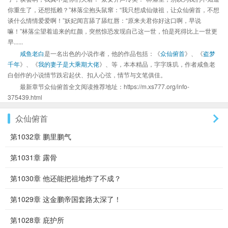
你重生了，还想抵赖？”林落尘抱头鼠窜：“我只想成仙做祖，让众仙俯首，不想
谈什么情情爱爱啊！”妖妃闻言舔了舔红唇：“原来夫君你好这口啊，早说
嘛！”林落尘望着追来的红颜，突然惊恐发现自己这一世，怕是死得比上一世更
早......
咸鱼老白
是一名出色的小说作者，他的作品包括：《
众仙俯首
》、《
盗梦
千年
》、《
我的妻子是大乘期大佬
》、等，本本精品，字字珠玑，作者咸鱼老
白创作的小说情节跌宕起伏、扣人心弦，情节与文笔俱佳。
最新章节众仙俯首全文阅读推荐地址：https://m.xs777.org/info-
375439.html
众仙俯首
第1032章 鹏里鹏气
第1031章 露骨
第1030章 他还能把祖地炸了不成？
第1029章 这金鹏帝国套路太深了！
第1028章 庇护所