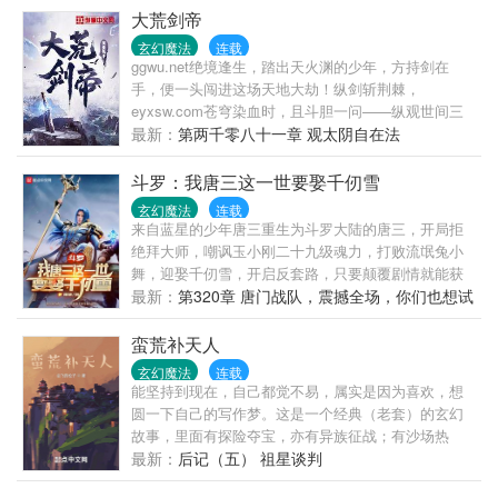
大荒剑帝
玄幻魔法
连载
ggwu.net绝境逢生，踏出天火渊的少年，方持剑在
手，便一头闯进这场天地大劫！纵剑斩荆棘，
eyxsw.com苍穹染血时，且斗胆一问——纵观世间三
千剑，我言第二谁第一？samsbook.com
最新：
第两千零八十一章 观太阴自在法
斗罗：我唐三这一世要娶千仞雪
玄幻魔法
连载
来自蓝星的少年唐三重生为斗罗大陆的唐三，开局拒
绝拜大师，嘲讽玉小刚二十九级魂力，打败流氓兔小
舞，迎娶千仞雪，开启反套路，只要颠覆剧情就能获
得奖励……拒绝拜大师，嘲讽玉小刚，奖励赛亚人体
最新：
第320章 唐门战队，震撼全场，你们也想试
质，神赐魂环……拒绝流氓兔小舞拼床，玄天功替换
试吗？
为九阳神功，玄玉手替换为乾坤大挪移……暴打戴沐
蛮荒补天人
白，不入史莱克，背叛父亲唐昊，加入武魂殿，拜师
玄幻魔法
连载
教皇比比东，迎娶千仞雪，活活气死昊天斗罗……这
能坚持到现在，自己都觉不易，属实是因为喜欢，想
是一个被替换了灵魂的新生主角唐三……这一世我唐
圆一下自己的写作梦。这是一个经典（老套）的玄幻
三支持武魂殿统一大陆，锤死渣男玉小刚，拜师教皇
故事，里面有探险夺宝，亦有异族征战；有沙场热
比比东，迎娶武魂殿第一圣女千仞雪……天使神千仞
血，亦有暗夜阴谋；有兄弟情深，亦有美人恩重；有
最新：
后记（五） 祖星谈判
雪是+乐文小说网+ m.lewen3.com
争强斗狠，亦有扮猪吃虎；有小家日子，亦有种族存