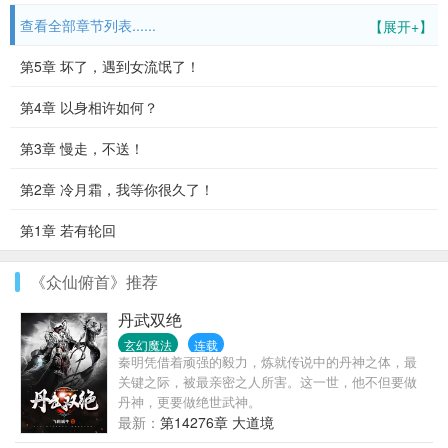
查看全部章节列表......
【展开+】
第5章 坏了，遇到女流氓了！
第4章 以身相许如何？
第3章 慢走，不送！
第2章 冷月霜，我等你很久了！
第1章 若有轮回
《众仙俯首》推荐
丹武双绝
玄幻魔法
连载
秦明凭借着顽强的毅力，炼就传说中的丹神之体，最
关键之际，被最亲密之人所害。这一世，他不但要做
丹神，更要做绝世武神。
最新：
第14276章 大道境