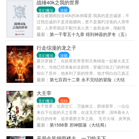
亡……蛮荒陋...
战锤40k之我的世界
玄幻魔法
连载
某位被腊肉拉去40k的3k倒霉蛋:我真的是忠诚派，不
过我忠诚的不是灵能腊肉，更不是腐朽没落的人类帝
国，人类帝国还不配代表人类！血祭血神，颅献颅
座，为了上上善道，Whaaaagh！！
最新：
第一千零五十九章 得到神器的罗冬（五）
行走综漫的龙之子
玄幻魔法
连载
夏尔穿越了，在妖尾世界里和主角纳兹一起被火龙王
养大。当他已经准备好走剧情，穿越日蚀之门的时候
却出了意外，他来到了新的世界。他才明白自己真正
的魔法竟然是……。妖尾－黑色五叶草－地错……！
最新：
第七百四十二章 永不完结的冒险（大结
身为火龙之子的夏尔行走在各个世界，书写属于自己
局）
的故事。
大主宰
玄幻魔法
完结
大千世界，位面交汇，万族林立，群雄荟萃，一位位
来自下位面的天之至尊，在这无尽世界，演绎着令人
向往的传奇，追求着那主宰之路。 无尽火域，炎帝执
掌，万火焚苍穹。 武境之内，武祖之威，震慑乾坤。
最新：
第1598章 邪神陨落（大结局）
西天之殿，百战之皇，战威无可敌。 北荒之丘，万墓
之地，不死之主镇天地。 ...... 少年自北灵境而出，骑
开局金风细雨楼主，一刀惊天下