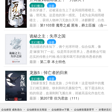
九幽冥雀，闯向了那精彩绝伦的纷纭世界，主宰之
玄幻魔法
连载
路，谁主沉浮？ 大千世界，万道争锋，吾为大主宰。
苏辰穿越了。还被逼迫当上了金风细雨楼楼主。傀
儡，替死鬼。这是他的第一感觉。【成为金风细雨楼
楼主，，获得人物神刀无敌白天羽，冰麒麟臂，白色
抽奖卡3张。】自从看到这个，苏辰心定了。他心定，
最新：
第1103章 魔尊之威 逐海，葬土臣服 （合一
就代表别人不能心定了.....
章）
诡秘之主：失序之国
玄幻魔法
连载
无法描述的未知下，俩个光球环绕，似合似离，像
是‘嫁接’到了一起。似是而非的世界上，愚者教会可能
忠实的传教士约翰.格尔曼和蔼可亲的散布愚者的教
义。“反正不要钱，多少信一点。”不过……沃景主教，
最新：
第二章 本土特色
坐忘论者，耗之门徒，皇觉道人……这就是愚者教会
口马...
龙族5：悼亡者的归来
玄幻魔法
连载
【独家首发】热血龙族，少年归来！这是地狱中的魔
王们相互撕咬。铁剑和利爪撕裂空气，留下霜冻和火
焰的痕迹，血液刚刚飞溅出来，就被高温化作血红色
的蒸汽，冲击波在长长的走廊上来来去去，早已没有
最新：
第207章 但为君故（111）
任何完整的玻璃，连这座建筑物都摇摇欲坠。
-
-
-
-
众仙俯首 咸鱼老白
众仙俯首全文阅读
众仙俯首txt下载
众仙俯首最新章节
好看的玄幻