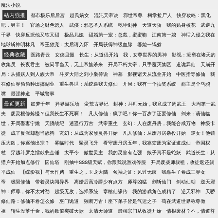
魔法小说
站内强推
都市极乐后后宫
赵氏嫡女
混沌天帝诀
邪世帝尊
柯学捡尸人
快穿攻略：黑化
吧，男主！
官场之财色诱人
武侠：邪恶圣人系统
乾坤剑神
天道天骄
我的贴身校花
武逆九
千界
快穿反派他又软又甜
极品儿媳
甜婚第一宠：总裁，蜜蜜吻
江南第一媳
神话入侵之我在
地球斩神明林凡
帝王独宠：太后请入怀
开局获得神级血脉
婆媳一锅煮
经典收藏
医路青云
女侠且慢
长生：从道侣开始
我，女尊世界的男神
影视：流窜在诸天的
收集员
长夜君主
被问罪当天，无上帝族杀来
开局不朽大帝，只手覆灭禁区
道诡异仙
天崩开
局：从捕妖人到人族大帝
斗罗大陆之刘小枭传说
神墓
影视诸天从流金开始
中医指导修仙
我
在修仙界偷偷种田搞副业
重生兽世：系统逼我去修仙
开局：我有一个抽奖系统
郡主是个乌鸦
嘴
最强神道
平城警事
最近更新
盗梦千年
异界游乐场
蛮荒古界记
封神：拜师元始，我竟成了周武王
大周第一武
夫
废灵根修炼慢？但我长生不死啊！
凡人修仙：疯了吧！你一百岁了还要修仙
剑来：谪仙临
世，开局娶妻宁姚
天骄战纪
逍遥行万古
武帝重生
玄幻：人在废丹房，我能合成万物
神级卡
徒
成了反派却想当舔狗
玄幻：从成为家族灵兽开始
凡人修仙：从废丹房杂役开始
逆女！他镇
压大凶，你逐他出宗？
雾临时代
聚灵飞升
看守废丹房五年，我靠变废为宝证道成仙
帝国权
杖
穿越斗罗之擂鼓瓮金锤
太平令
傲世灵主
我的灵兽有点强
娘子真不是蛇妖
武道长生：从
猎户开始加点修行
囚仙塔
刚抽中SSS级天赋，你跟我说游戏停服
开局废柴师叔祖，收徒返还躺
平成仙
【综影视】与天作赌
重生之，玉龙大陆
领袖之证：风过无痕
我靠生子卷成三界女
帝
极限修仙
带着灵诀闯异界
离婚后高冷爵少有点方
师尊凶猛
剑斩仙门
剑动仙朝
逆天邪
神：师尊，你不太对劲
超级无敌，选择系统
寒棺仙缘传
我的游戏角色成精了
逆天邪神
天骄
修仙路：修仙不卷怎么修
巫门诡道
独断万古！座下弟子皆是气运之子
苟在武道世界称尊做
祖
转生没落千金，我的数值突破天际
太清天师道
最强宗门从收徒开始
情根废材？不，情道尊