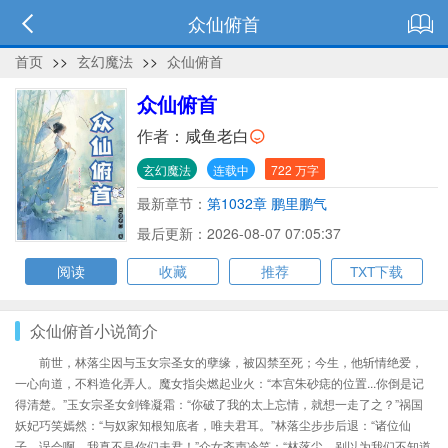
众仙俯首
首页
>>
玄幻魔法
>>
众仙俯首
众仙俯首
作者：
咸鱼老白
玄幻魔法
连载中
722 万字
最新章节：
第1032章 鹏里鹏气
最后更新：2026-08-07 07:05:37
阅读
收藏
推荐
TXT下载
众仙俯首小说简介
前世，林落尘因与玉女宗圣女的孽缘，被囚禁至死；今生，他斩情绝爱，
一心向道，不料造化弄人。魔女指尖燃起业火：“本宫朱砂痣的位置...你倒是记
得清楚。”玉女宗圣女剑锋凝霜：“你破了我的太上忘情，就想一走了之？”祸国
妖妃巧笑嫣然：“与奴家知根知底者，唯夫君耳。”林落尘步步后退：“诸位仙
子，误会啊，我真不是你们夫君！”众女齐声冷笑：“林落尘，别以为我们不知道