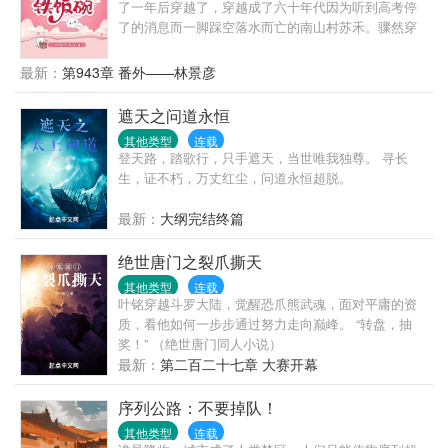
了一年后穿越了，穿越成了六十年代因为听到高考停
了的消息而一脚踩空落水而亡的南山村苏禾。骤然穿
到六十年代农村，没手机没电没网，连上厕所都没
纸，苏禾很不适应，但还要面临找工作的压力……
最新：
第943章 番外——林景彦
哎，她还是个孩子啊，还有她刚考上的大学啊，没
啦！！！……认清事实后，苏禾开始了在六十年代的
遮天之问道永恒
求生生涯，并且一不小心，竟然端上了铁饭碗，还把
其他类型
连载
整个老苏家都带起来了！不止活成了人人羡慕的样
登天路，踏歌行，只手遮天，当世唯我独尊。 寻长
子，还有了幸福的家庭，日子过得风生水起，在六七
生，证不朽，万丈红尘，问道永恒超脱。
十年代，活出了她想要的生活……
最新：
大纲完结终篇
绝世唐门之裂爪撕天
其他类型
连载
叶铭穿越斗罗大陆，觉醒恐爪熊武魂，面对平庸的资
质，看他如何一步步通过努力走向巅峰。 “转盘，抽
奖！” （绝世唐门同人小说）
最新：
第二百二十七章 大赛开幕
序列公路：不要掉队！
其他类型
连载