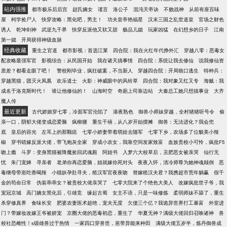
站内强推
都市极乐后后宫
赵氏嫡女
谨言
洛公子
混沌天帝诀
不败战神
从前有座百味
屋
柯学捡尸人
快穿攻略：黑化吧，男主！
功夫皇帝艳福星
汉末三国之乱世道皇
官场之财色
诱人
乾坤剑神
武逆九千界
快穿反派他又软又甜
极品儿媳
玩家凶猛
在幻想乡的日子
江南
第一媳
开局获得神级血脉
经典收藏
重生之官道
都市影视：首选江莱
四合院：我在火红年代挣外汇
穿越八零：恶毒女
配攻略最强军官
影视综合：从民国开始
我在诸天搞事情
四合院：系统让我去修仙
说我修仙资
质差？都看走眼了吧！
警校刚毕业，疯狂破案，不当新人
穿越四合院：开局狼口逃生
特种兵：
穿越黑猫，团灭火凤凰
欢乐道士
火影：神威眼中的风铃草
四合院：我对象又红又专
海贼：我
成名于洛克斯时代！
谁让他修仙的！
山海时空
奇葩上司靠边站
大秦总工她只想搞事业
大齐
魔人传
最近更新
古代娇娘穿七零，冷面军官沦陷了
港夜熟色
御兽小师妹穿越，全村猪猪听号令
偷
亲一口，阴郁大佬变成恋爱脑
疯柳腰
重生千禧，从八岁开始摆摊
御兽：无法进化？我会兜
底
皇后的容光
左耳上的那颗痣
七零小娇妻带着萌娃去随军
七零下乡，农场多了位貌美小辣
椒
穿书错嫁反派大佬，带飞炮灰全家
穿成小农女，我靠空间发家致富
血族贵校小可怜，疯批F5
吻上瘾
斗罗：变身黑猫被降魔捡回武魂殿
阿姐书
入梦六大校草后，丑肥恶女被亲哭
仙行无
忧
朱门宠婢
寻亲者
老弟你再恋爱脑，姐就嫁你死对头
夜夜入怀，清冷师尊为她神魂颠倒
恶
毒继母带崽吃香喝辣
小猫妖孕肚寻夫，糙汉军官夜夜吻
替嫁糙汉夫君？我携超市荒年躺赢
假千
金的苟命日常
伪装乖乖女？被贵校大佬亲哭了
七零大院来了个绝色大美人
改嫁疯批世子爷，我
宠冠京城
高门嫡女黑化后，引雄竞
缘起古蜀
女主不语，只是一味修炼
柔弱师妹不舔了，重生
杀穿修真界
食味长安
肥婆农妻医术超绝，宠夫无度
欠债三个亿？我诡异世界打工暴富
外室进
门？带嫁妆改嫁王爷被娇宠
京圈大佬的恶毒初恋，重生了
华夏无神？满级大佬回归召唤诸神
兽
校社恐雌性！s级雄兽过于热情
一家四口穿兽世，崽带异能来种田
满级大佬五岁半，炼丹御兽成