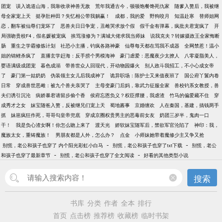
团宠
误入诡道山海，我靠收录神兽无敌
荒年我通古今，顿顿饱餐馋死仇家
随爹入赘后，我被继
母全家宠上天
挺孕肚种田？失忆相公带我躺赢！
成都，我的爱
野狗咬月
知温赴寒
替师姐网
恋，翻车被仙尊们宠坏了
恶兽夫日日争宠，丑雌哭求放个假
假千金有弹幕，疯批夫君宠疯了
开
局强吻贵校F4，假名媛被宠疯
挨骂涨修为？满城大佬求我当师妹
说我克夫？转嫁摄政王全家悔断
肠
重生之学霸修炼计划
社恐小主播，钓疯各路神豪
仙尊每天都在骂我不成器
全网禁惹！温小
姐的锦鲤杀疯了
直播玄学赶海：反手捞个男模海神
豪门虐爱：恶魔夜少太撩人
八零凝脂美人，
婴语满级成团宠
暮色成溺
带兽世众人回现代，开动物园爆火
别人政斗我招工，不小心成女帝
了
豪门第一姑奶奶
伪装领主女儿后我成神了
诡异职场：陈护士又来值夜班了
国公府丫鬟内卷
日常
穿成兽世恶雌：被九个兽夫亲哭了
主母变豪门后妈，靠武力征服全家
兽校钓系女教授，兽
夫们诱引沉沦
病娇暴君请留步偷个香
侯府忘恩负义？权臣撑腰，我虐渣
竹马的偏爱藏不住
穿
成秀才之女
妹宝随爸入赘，反被继兄们宠上天
蜀地酱事
京婚缠欢
人在秦国，基建，搞钱两手
抓
妹崽疯狂作死，哥哥勾皇帝兜底
穿成京圈权贵男主的恶毒前女友
奶团三岁半，鬼肉一口
干！
我是负心渣女啊！你怎么吻上来了
渡天光
娇软妹宝随军后，禁欲军官沦陷了
神印：我，
魔族太女，重铸魔族！
男朋友都是人外，怎么办？
点金
小师妹她带着魔修少主又争又抢
-
-
别慌，老公和孩子也穿了 内个阳光彩虹小白马
别慌，老公和孩子也穿了txt下载
别慌，老公
-
-
和孩子也穿了最新章节
别慌，老公和孩子也穿了全文阅读
好看的其他类型小说
搜索
书库
分类
作者
全本
排行
首页
点击榜
推荐榜
收藏榜
临时书架