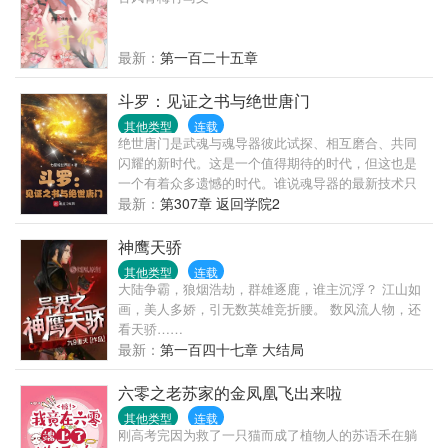
国企业的大总裁。 再后来，她陷入困境，总裁大叔向
她抛出了橄榄枝。 “和我结婚，钱随便花，卡随便刷，
坏人我替你收拾。” 条件太过诱人，于是阮星辰欢欢喜
最新：
第一百二十五章
喜的把自己嫁了。 然而婚后—— “眼睛只能看我，心
里只能想我，远离除了我以外的所有男性。” “霸道！
斗罗：见证之书与绝世唐门
大叔你简直不是人。” “嗯，你昨晚说我是禽 “……”
其他类型
连载
绝世唐门是武魂与魂导器彼此试探、相互磨合、共同
闪耀的新时代。这是一个值得期待的时代，但这也是
一个有着众多遗憾的时代。谁说魂导器的最新技术只
能在日月大陆寻找？谁说关爱小师弟的师姐只能在大
最新：
第307章 返回学院2
结局团圆？在见证之书的见证下，让斗罗大陆提前迎
来魂导器盛世吧。
神鹰天骄
其他类型
连载
大陆争霸，狼烟浩劫，群雄逐鹿，谁主沉浮？ 江山如
画，美人多娇，引无数英雄竞折腰。 数风流人物，还
看天骄……
最新：
第一百四十七章 大结局
六零之老苏家的金凤凰飞出来啦
其他类型
连载
刚高考完因为救了一只猫而成了植物人的苏语禾在躺