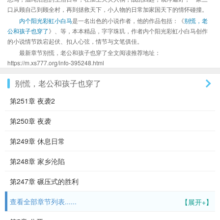
口从顾自己到顾全村，再到拯救天下，小人物的日常加家国天下的情怀碰撞。
内个阳光彩虹小白马
是一名出色的小说作者，他的作品包括：《
别慌，老
公和孩子也穿了
》、等，本本精品，字字珠玑，作者内个阳光彩虹小白马创作
的小说情节跌宕起伏、扣人心弦，情节与文笔俱佳。
最新章节别慌，老公和孩子也穿了全文阅读推荐地址：
https://m.xs777.org/info-395248.html
别慌，老公和孩子也穿了
第251章 夜袭2
第250章 夜袭
第249章 休息日常
第248章 家乡沦陷
第247章 碾压式的胜利
查看全部章节列表......
【展开+】