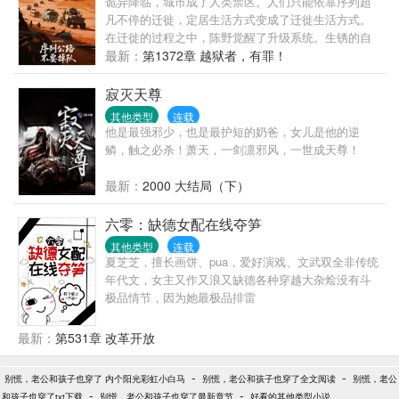
诡异降临，城市成了人类禁区。人们只能依靠序列超
凡不停的迁徙，定居生活方式变成了迁徙生活方式。
在迁徙的过程之中，陈野觉醒了升级系统。生锈的自
行车在他手中蜕变为装甲战车。破旧帐篷进化成移动
最新：
第1372章 越狱者，有罪！
堡垒。当别人为半块压缩饼干拼命时，他的房车已装
载着自动净水系统和微型生态农场。但真正的危机来
寂灭天尊
自迷雾深处——那些杀不死的诡异追逐着迁徙车辙。
其他类型
连载
诡异无法杀死，除非序列超凡。超过百种匪夷所思的
他是最强邪少，也是最护短的奶爸，女儿是他的逆
序列超凡。超百种奇异奇物……又有书名：
鳞，触之必杀！萧天，一剑凛邪风，一世成天尊！
最新：
2000 大结局（下）
六零：缺德女配在线夺笋
其他类型
连载
夏芝芝，擅长画饼、pua，爱好演戏、文武双全非传统
年代文，女主又作又浪又缺德各种穿越大杂烩没有斗
极品情节，因为她最极品排雷
最新：
第531章 改革开放
-
-
别慌，老公和孩子也穿了 内个阳光彩虹小白马
别慌，老公和孩子也穿了全文阅读
别慌，老公
-
-
和孩子也穿了txt下载
别慌，老公和孩子也穿了最新章节
好看的其他类型小说