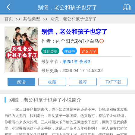
别慌，老公和孩子也穿了
首页
>>
其他类型
>>
别慌，老公和孩子也穿了
别慌，老公和孩子也穿了
作者：
内个阳光彩虹小白马
其他类型
连载中
315 万字
最新章节：
第251章 夜袭2
最后更新：2026-04-17 14:53:32
阅读
收藏
推荐
TXT下载
别慌，老公和孩子也穿了小说简介
一家三口齐穿越到古代，也不知道算是幸运还是不幸。苏晓晓刚醒来发现
自己力大无穷，找到老公，遇见孩子一家团聚。边哭边打，都说了让你戒烟，
你看惹出来多大的祸。三人相聚太爷爷给的玉佩激发了空间，回到了现代的家
里，小宝哭着说这不是金手指，这是三年高考五年模拟啊！一家人在古代嬉笑
怒骂，温纯治愈的生活日常，在加上天灾人祸，战乱四起，饿殍遍野，一家三