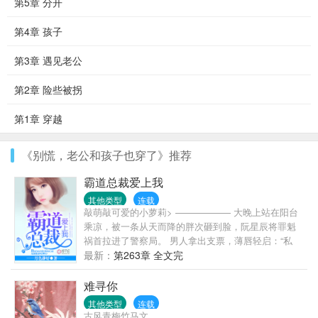
第5章 分开
第4章 孩子
第3章 遇见老公
第2章 险些被拐
第1章 穿越
《别慌，老公和孩子也穿了》推荐
霸道总裁爱上我
其他类型
连载
敲萌敲可爱的小萝莉> —————— 大晚上站在阳台
乘凉，被一条从天而降的胖次砸到脸，阮星辰将罪魁
祸首拉进了警察局。 男人拿出支票，薄唇轻启：“私
了。” “……” 好吧，被胖次砸一下，十万块钱轻松到
最新：
第263章 全文完
手，这是好事。 随后就其他赔偿事宜，男人再次丢出
一张支票，“只摸了一边，五万。” 阮星辰才明白，原
难寻你
来在男人眼中，欧派是分单双的。 …… 后来，阮星辰
其他类型
连载
发现怪大叔他不仅是个三十多岁的老光棍，还是某跨
古风青梅竹马文