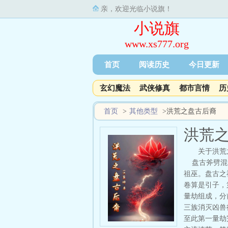
亲，欢迎光临小说旗！
小说旗
www.xs777.org
首页
阅读历史
今日更新
玄幻魔法
武侠修真
都市言情
历
首页
>
其他类型
>
洪荒之盘古后裔
洪荒
关于洪荒
盘古斧劈混沌
祖巫。盘古之
卷算是引子，
量劫组成，分
三族消灭凶兽
至此第一量劫