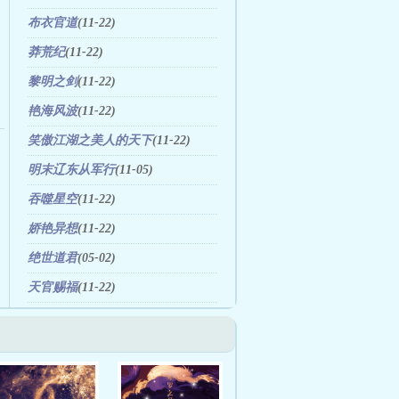
布衣官道
(11-22)
莽荒纪
(11-22)
黎明之剑
(11-22)
艳海风波
(11-22)
笑傲江湖之美人的天下
(11-22)
明末辽东从军行
(11-05)
吞噬星空
(11-22)
娇艳异想
(11-22)
绝世道君
(05-02)
天官赐福
(11-22)