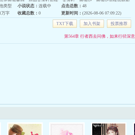
四次西游量劫，会由宝莲灯前传，宝莲灯，西游记，西游记后传四部影
他类型
小说状态：
连载中
点击总数：
48
第五次量劫准备引入末法蜀山和现代修仙。第六次量劫准备是重塑破碎
61万字
收藏总数：
0
更新时间：
(2026-08-06 07:09:22)
后续量劫依次会有洪荒世界升格，万众一心冲出混沌，盘古归来洪荒至
后统一说一下先天灵宝的事，前期比如莲台等物禁制都不会很高，不然
TXT下载
加入书架
投票推荐
，设定中加入功德气运等物会使禁制增加，放心观看，不会不合理的。
第564章 行者西去问佛，如来行径深意