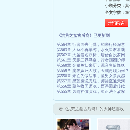
主流情节。第
小说分类：
其
视作品组成。
全文字数：
3
的洪荒世界。
高等剧情。最
没有进步空间
《洪荒之盘古后裔》已更新到
第564章 行者西去问佛，如来行径深意
第563章 大圣不再单纯，水火星君看戏
第562章 大圣着名双标，唐僧自投罗网
第561章 天鹏三界寻泉，行者画圈护师
第560章 金鳞鱼妖来历，观音鱼篮降妖
第559章 魔界妖评人族，天鹏再现为何？
第558章 未亡先做法事，童男女祭灵感
第557章 黑莲魔说恩怨，师徒至通天河
第556章 葫芦收国师魂，西游因后传续
第555章 风雨神俱演戏，虽正法不敌权
看《洪荒之盘古后裔》的大神还喜欢