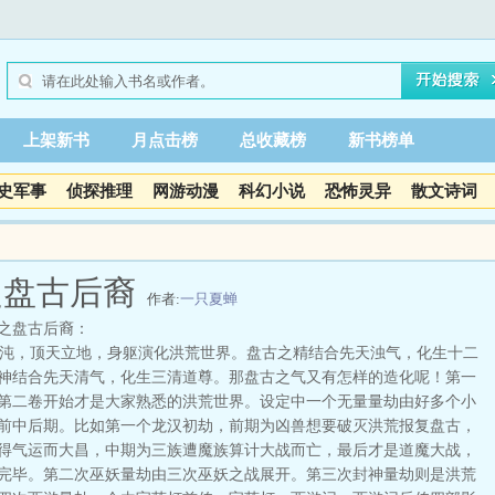
上架新书
月点击榜
总收藏榜
新书榜单
史军事
侦探推理
网游动漫
科幻小说
恐怖灵异
散文诗词
之盘古后裔
作者:
一只夏蝉
之盘古后裔：
，顶天立地，身躯演化洪荒世界。盘古之精结合先天浊气，化生十二
神结合先天清气，化生三清道尊。那盘古之气又有怎样的造化呢！第一
第二卷开始才是大家熟悉的洪荒世界。设定中一个无量量劫由好多个小
前中后期。比如第一个龙汉初劫，前期为凶兽想要破灭洪荒报复盘古，
得气运而大昌，中期为三族遭魔族算计大战而亡，最后才是道魔大战，
完毕。第二次巫妖量劫由三次巫妖之战展开。第三次封神量劫则是洪荒