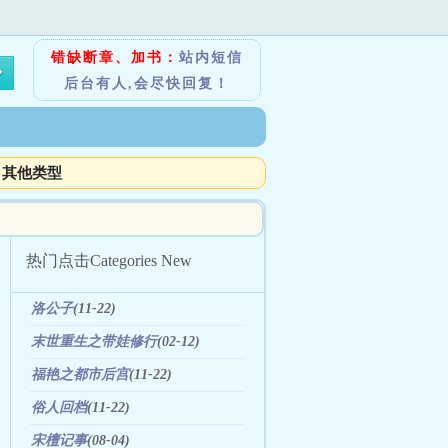
错缺断章、加书：
站内短信
后台有人,会尽快回复！
其他类型
热门点击
Categories New
洛公子
(11-22)
末世重生之带娃修行
(02-12)
福艳之都市后宫
(11-22)
俗人回档
(11-22)
宋檀记事
(08-04)