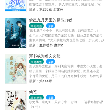
祸首拉进了警察局。 男人拿出支票，薄唇轻启：“私
了。” “……” 好吧，被胖次砸一下，十万块钱轻松到
最新：
第263章 全文完
手，这是好事。 随后就其他赔偿事宜，男人再次丢出
一张支票，“只摸了一边，五万。” 阮星辰才明白，原
偷星九月天里的超能力者
来在男人眼中，欧派是分单双的。 …… 后来，阮星辰
其他类型
连载
发现怪大叔他不仅是个三十多岁的老光棍，还是某跨
“第七感？不不不，我没有第七感，我有超能力，什
国企业的大总裁。 再后来，她陷入困境，总裁大叔向
么？后天养成的超能力是第七感，但我这超能力是与
她抛出了橄榄枝。 “和我结婚，钱随便花，卡随便刷，
生俱来的啊。”“先天的超能力也是第七感，所以说，少
坏人我替你收拾。” 条件太过诱人，于是阮星辰欢欢喜
年，拯救世界吧！”“好吧，你说是就是，等等，你这是
最新：
魔界番外 魔树2
喜的把自己嫁了。 然而婚后—— “眼睛只能看我，心
传销吧！”至此，少年长蛇踏上了VV学院拯救世界的...
里只能想我，远离除了我以外的所有男性。” “霸道！
穿书成为虐文女配
大叔你简直不是人。” “嗯，你昨晚说我是禽 “……”
其他类型
连载
姜琪意外去世后，穿到闺蜜写的一本虐文小说里，变
成了里面一个跟自己同名同姓的女配，而且还不是一
个普通的女配，是男主的白月光和朱砂痣，那种到最
后必死的角色。而为了保证世界不会崩塌姜琪任务也
最新：
第144章
就只有两个：第一维护好人设并走完剧情。第二必须
确保男女主...
仙逆
其他类型
连载
顺为凡，逆则仙，只在心中一念间…… 请看耳根作品
《仙逆》