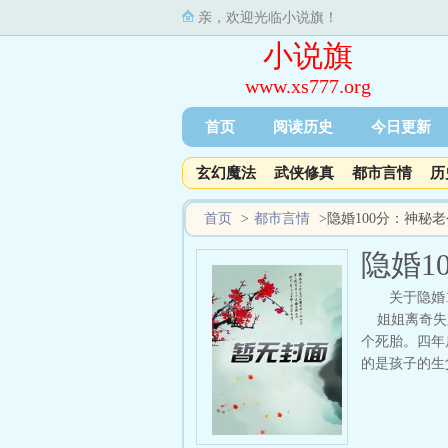
亲，欢迎光临小说旗！
小说旗
www.xs777.org
首页
阅读历史
今日更新
玄幻魔法
武侠修真
都市言情
历
首页
>
都市言情
>
隐婚100分：神秘
隐婚1
关于隐婚
姐姐离奇失踪
个死胎。四年
的是孩子的生