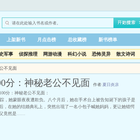
上架新书
月点击榜
总收藏榜
新书榜单
史军事
侦探推理
网游动漫
科幻小说
恐怖灵异
散文诗词
老公不见面
00分：神秘老公不见面
作者:
夏日炎凉
100分：神秘老公不见面：
，她蒙眼夜夜遭欺负。八个月后，她在手术台上被告知诞下的孩子是
后，在她的结婚典礼上，突然出现了一名小包子喊她妈妈，更让她错愕
父竟然是……