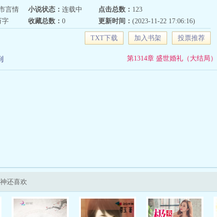
市言情
小说状态：
连载中
点击总数：
123
万字
收藏总数：
0
更新时间：
(2023-11-22 17:06:16)
TXT下载
加入书架
投票推荐
第1314章 盛世婚礼（大结局）
到
大神还喜欢