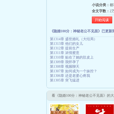
小说分类：
都
全文字数：
2
《隐婚100分：神秘老公不见面》已更新
第1314章 盛世婚礼（大结局）
第1313章 他们的女儿
第1312章 提前生产
第1311章 浓情蜜意
第1310章 贴在了她的肚皮上
第1309章 我怀孕了
第1308章 视频聊天
第1307章 如何成为一个妹控？
第1306章 还是老婆心疼我
第1305章 突飞猛进
看《隐婚100分：神秘老公不见面》的