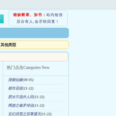
错缺断章、加书：
站内短信
后台有人,会尽快回复！
其他类型
热门点击
Categories New
清都仙缘
(08-05)
都市花语
(11-22)
肥水不流外人田
(11-22)
网游之修罗传说
(11-22)
玄幻洪荒之至尊通天
(11-22)