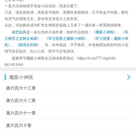
一直为当杏林国手而奋斗的乐韵，简直乐晕了。
只是，现实很骨感，系统是半残的，需要吃东西维持，它不吃金不吃银，要吃
有灵气的翡翠玉石，异珍奇宝等高大上的东东。
从此，乐姑娘在成为旷世女神医的道路上又多了一项任务—帮系统找粮食。
相思如风
是一名出色的小说作者，他的作品包括：《
魔眼小神医
》、《
军
王教官之贪财女相师
》、《
军王猎妻之魔眼小神医
》、《
军王猎妻：魔眼小神
医
》、《
腹黑女药师
》、等，本本精品，字字珠玑，作者相思如风创作的小说
情节跌宕起伏、扣人心弦，情节与文笔俱佳。
最新章节魔眼小神医全文阅读推荐地址：https://m.xs777.org/info-
84145.html
魔眼小神医
第六百六十三章
第六百六十二章
第六百六十一章
第六百六十章