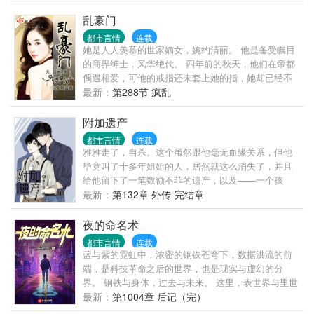
乱豪门
都市言情
连载
她是人人羡慕的世家嫡女，婉约清丽。 他是备受瞩目
的商界绅士，风华绝代。 四年前的秋天，他们在帝都
偶遇相爱，可他的戒指还未套上她的指，她却已经不
告而别…… 四年后的某夜，再见时，她已变得如罂粟
最新：
第288节 疯乱
般妖冶…… 帝都的天，因她而变！！！
附加遗产
都市言情
连载
雅雅走了，自杀。这个虽然跟他毫无血缘关系，但他
毕竟叫了十多年姐姐的人，居然就这么消失了，并且
给他留下了一笔数额不菲的遗产，以及——一个孩
子。那年他才十九，自己都还是小孩儿，却莫名奇妙
最新：
第132章 外传-完结章
要照顾一个十五岁的少年。这孩子并不麻烦，青春期
的躁郁与叛逆在他身上无迹可寻，智商极高，还有着
夜的命名术
超越年龄的稳重与成熟，无论是生活还是学习没有一
都市言情
连载
样需要他操心，反而能把家里打理得井井有条。只是,
蓝与紫的霓虹中，浓密的钢铁苍穹下，数据洪流的前
越相处越发现，这小子的心眼儿多得有些让人害怕
端，是科技革命之后的世界，也是现实与虚幻的分
啊。他后悔了，能只要钱，不要人吗。孽毒舌娘受是
界。 钢铁与身体，过去与未来。 这里，表世界与里世
个全能学霸本文为《娘娘腔》中的造型师者是个蛇精
界并存，面前的一切，像是时间之墙近在眼前。 黑暗
最新：
第1004章 后记（完）
病，无虐不欢，适合看了娘娘腔也没有扎作者小人，
逐渐笼罩。 可你要明白啊我的朋友，我们不能用温柔