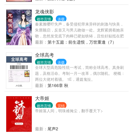
龙魂侠影
都市言情
连载
秦素雅嘤咛失声，备受侵犯带来异样的刺激与快美，
朱唇颤启，反首又与男儿吻做一处。龙辉紧拥着她亲
吻，忽然发觉底下肉棒已硬如铁铸，且恰好贴抵在肥
美的玉臀之上，只觉酥麻麻的舒服无比，忍不住向前
最新：
第十五篇：前生遗恨，万世重逢（7）
迫去，把整粒棒头都深深陷在美人的软弹股沟之中。
秦素雅阵阵酸软，娇躯难耐的在男儿怀中妖娆扭动，
全球高考
却仍怎么都摆脱不掉拚命刺来的火烫铁棒。
都市言情
连载
全球大型高危险性统一考试，简称全球高考。真身刷
题，及格活命。考制一月一改革，偶尔随机。 梗概：
两位大佬对着骚。 1E，通篇鬼扯。
最新：
第166章 秋
大帝姬
都市言情
完结
帝姬落人间，明珠难掩尘，翻手覆天下>
最新：
尾声2