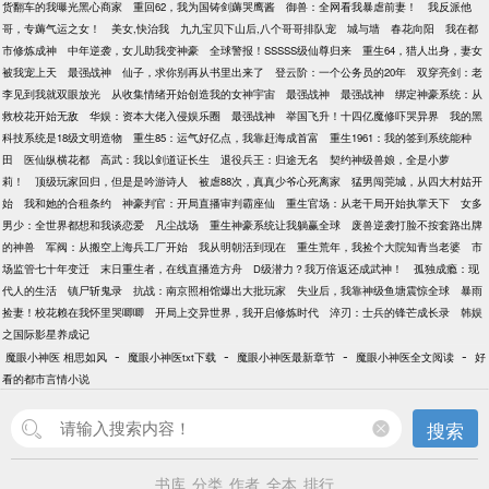
货翻车的我曝光黑心商家
重回62，我为国铸剑薅哭鹰酱
御兽：全网看我暴虐前妻！
我反派他
哥，专薅气运之女！
美女,快治我
九九宝贝下山后,八个哥哥排队宠
城与墙
春花向阳
我在都
市修炼成神
中年逆袭，女儿助我变神豪
全球警报！SSSSS级仙尊归来
重生64，猎人出身，妻女
被我宠上天
最强战神
仙子，求你别再从书里出来了
登云阶：一个公务员的20年
双穿亮剑：老
李见到我就双眼放光
从收集情绪开始创造我的女神宇宙
最强战神
最强战神
绑定神豪系统：从
救校花开始无敌
华娱：资本大佬入侵娱乐圈
最强战神
举国飞升！十四亿魔修吓哭异界
我的黑
科技系统是18级文明造物
重生85：运气好亿点，我靠赶海成首富
重生1961：我的签到系统能种
田
医仙纵横花都
高武：我以剑道证长生
退役兵王：归途无名
契约神级兽娘，全是小萝
莉！
顶级玩家回归，但是是吟游诗人
被虐88次，真真少爷心死离家
猛男闯莞城，从四大村姑开
始
我和她的合租条约
神豪判官：开局直播审判霸座仙
重生官场：从老干局开始执掌天下
女多
男少：全世界都想和我谈恋爱
凡尘战场
重生神豪系统让我躺赢全球
废兽逆袭打脸不按套路出牌
的神兽
军阀：从搬空上海兵工厂开始
我从明朝活到现在
重生荒年，我捡个大院知青当老婆
市
场监管七十年变迁
末日重生者，在线直播造方舟
D级潜力？我万倍返还成武神！
孤独成瘾：现
代人的生活
镇尸斩鬼录
抗战：南京照相馆爆出大批玩家
失业后，我靠神级鱼塘震惊全球
暴雨
捡妻！校花赖在我怀里哭唧唧
开局上交异世界，我开启修炼时代
淬刃：士兵的锋芒成长录
韩娱
之国际影星养成记
-
-
-
-
魔眼小神医 相思如风
魔眼小神医txt下载
魔眼小神医最新章节
魔眼小神医全文阅读
好
看的都市言情小说
搜索
书库
分类
作者
全本
排行