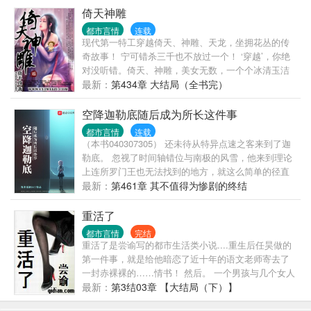
看了小白杨也没有粉转黑的强健人士观看，（什么你
去应对黑暗，要用火。
倚天神雕
说你就好这口那赶紧收藏点击不要犹豫！）另外这文
都市言情
连载
主角是娘受，呢一昂娘受，阅前请知悉，像老千这种
现代第一特工穿越倚天、神雕、天龙，坐拥花丛的传
渣攻就算雷到你们也不会负责的哟呵呵呵呵呵呵~~~~
奇故事！ 宁可错杀三千也不放过一个！ ‘穿越’，你绝
对没听错。倚天、神雕，美女无数，一个个冰清玉洁
的清纯玉女，如何‘穿越’， 还等什么？赶快点击吧！
最新：
第434章 大结局（全书完）
空降迦勒底随后成为所长这件事
都市言情
连载
（本书040307305） 还未待从特异点速之客来到了迦
勒底。 忽视了时间轴错位与南极的风雪，他来到理论
上连所罗门王也无法找到的地方，就这么简单的径直
走了进来。 “各位注意，从现在开始，我将合法接管整
最新：
第461章 其不值得为惨剧的终结
个迦勒底。也就是说，我将是你们的新任所长———
你们就叫我阿尼姆斯菲亚好了。” 月，>
重活了
都市言情
完结
重活了是尝谕写的都市生活类小说....重生后任昊做的
第一件事，就是给他暗恋了近十年的语文老师寄去了
一封赤裸裸的……情书！ 然后。 一个男孩与几个女人
没羞没臊的生活，华丽地开始了。 …… 书友群：
最新：
第3结03章 【大结局（下）】
【36434839】 书友群：【77582007】 书友群: