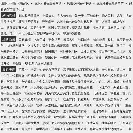
【7313123】 …… …… 新书【重生之玩物人生】已经
-
-
-
-
魔眼小神医 相思如风
魔眼小神医全文阅读
魔眼小神医txt下载
魔眼小神医最新章节
好
上传，望票票收藏支持咯…… 请把票投给新书吧谢谢
看的都市言情小说
了……
站内强推
都市极乐后后宫
赵氏嫡女
凡人修仙传
洛公子
不败战神
俗人回档
龙族
功夫
皇帝艳福星
影视世界梦游记
乾坤剑神
从三十而已开始的影视攻略
重生之官道
战场合同
工
我在异界有座城
武逆九千界
三国：签到三年，成为绝世战神
邪王追妻：废材逆天小姐
穿
越吧，诸天
神话入侵之我在地球斩神明林凡
综漫中的春物
经典收藏
天官赐福
艳海风波
完美世界
逍遥人生
轮回剑典
都市花语
权财
你要是去钓
鱼，今晚就别进屋
龙族入学，我在卡塞尔怒爆黑日
军旅：全军震惊，我儿边关一战
重活了
娱
乐圈第一渣男，大幂幂扶墙跑路
鼠国崛起
村野桃运刁医
工业大摸底：摸出来个南天门计划
透
视眼鉴宝赌石，开局十万倍利润
镇国少帅
一醒来，老婆孩子热炕头
官梯：从薅帝国主义羊毛百
亿开始
四合院：8岁就加入国家调查部
最近更新
至尊令
快穿：短命炮灰不死了
颖星璀璨：赵丽颖演艺之路
美女总裁，请上车
五
十年代：带着随身空间进城奔小康
文娱：我为天仙妹妹护航
甩我是吧？那就捡个校花回家当老
婆
八零赶海：鱼虾成山，九个女儿吃香喝辣
悔婚？反手娶了资本家大小姐！
权力巅峰：从省府
秘书开始
重回1982：从小舢板到远洋巨轮
开局穷光蛋，赚钱全靠挂！
火红年代：开发北大荒，
种田赶山养全家
我的区长老婆
身为精英人形的我，你让我当保镖
以法律之名
我省府大秘，问
鼎京圈
军火贩子什么鬼？我就一破产厂长！
苍生有我
我被炒后，市值暴跌，女总裁哭了
86
年：我五个嫂子没人照顾
官梯：从选调生开始问鼎权力巅峰
离婚后，我成为了医学传奇！
重生
70：猎王归来，资本家小姐求我娶
律政先锋：这个律师正的发邪！
让你办军校，你佣兵百万震慑
鹰酱
扒开相声马褂里面全是西游辛密
权力巅峰：从拒绝省厅千金开始
刚觉醒透视眼，你要跟我
退婚？
平庸的人不拯救世界
顶我仕途？我转投纪委你慌啥！
医武双绝
抽象召唤师，但画风崩
坏
潜龙风暴：都市兵王
救世游戏：开局爆杀哥布林
重生八零，再婚母亲求我割肾救她孩！
带