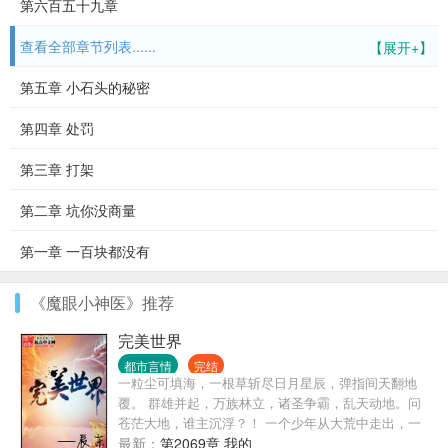
第六百五十九章
查看全部章节列表......
【展开+】
第五章 小石头的秘密
第四章 处罚
第三章 打架
第二章 坑你没商量
第一章 一百块都没有
《魔眼小神医》推荐
完美世界
都市言情
完结
一粒尘可填海，一根草斩尽日月星辰，弹指间天翻地
覆。 群雄并起，万族林立，诸圣争霸，乱天动地。问
苍茫大地，谁主沉浮？！ 一个少年从大荒中走出，一
切从这里开始…… ;
最新：
第2069章 我的