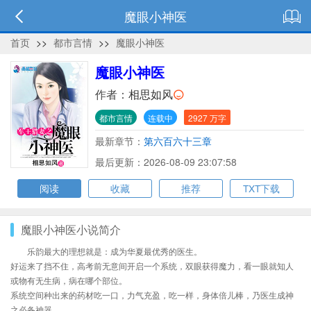
魔眼小神医
首页
>>
都市言情
>>
魔眼小神医
魔眼小神医
作者：
相思如风
都市言情
连载中
2927 万字
最新章节：
第六百六十三章
最后更新：2026-08-09 23:07:58
阅读
收藏
推荐
TXT下载
魔眼小神医小说简介
乐韵最大的理想就是：成为华夏最优秀的医生。
好运来了挡不住，高考前无意间开启一个系统，双眼获得魔力，看一眼就知人
或物有无生病，病在哪个部位。
系统空间种出来的药材吃一口，力气充盈，吃一样，身体倍儿棒，乃医生成神
之必备神器。