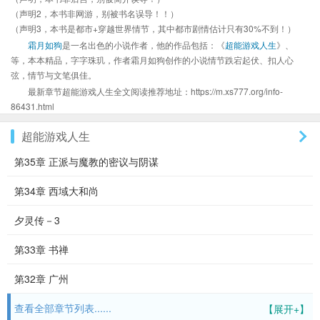
（声明2，本书非网游，别被书名误导！！）
（声明3，本书是都市+穿越世界情节，其中都市剧情估计只有30%不到！）
霜月如狗
是一名出色的小说作者，他的作品包括：《
超能游戏人生
》、
等，本本精品，字字珠玑，作者霜月如狗创作的小说情节跌宕起伏、扣人心
弦，情节与文笔俱佳。
最新章节超能游戏人生全文阅读推荐地址：https://m.xs777.org/info-
86431.html
超能游戏人生
第35章 正派与魔教的密议与阴谋
第34章 西域大和尚
夕灵传－3
第33章 书禅
第32章 广州
查看全部章节列表......
【展开+】