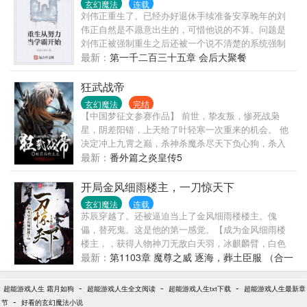
贼之死神副船长》，大佬们可以去看看。企鹅群：
玄幻魔法
连载
刘伟正重生了。已经办好退休手续准备安享晚年的刘
49879
伟正自然是不愿意出生的，可惜他说的不算。问题是
刘伟正被强制重生之后还被一个说不清楚的系统强制
绑定了，还限制了刘伟正带来的金手指的使用。同时
最新：
第一千二百三十五章 会后大聚餐
给刘伟正定下了难以期望的目标。刘伟正能实现目标
吗，请大家...
狂武战帝
玄幻魔法
完结
【中国梦征文参赛作品】 前世，挚友叛，惨死战枭
星，阴差阳错，上天给了叶轻寒一次重来的机会。 他
决定冲上九霄之巅，杀神杀魔杀尽天下负心狗，杀入
九幽地府，战尽天之骄子，脚踏诸雄万尊，成就狂武
最新：
番外篇之炎皇传5
战帝，建九品神朝！当万世第一人！ 公布一个群号，
欢迎大家进群聊天交流，群号：463531647，敲门砖，
开局金风细雨楼主，一刀惊天下
叶轻寒的妹妹是谁？
玄幻魔法
连载
苏辰穿越了。还被逼迫当上了金风细雨楼楼主。傀
儡，替死鬼。这是他的第一感觉。【成为金风细雨楼
楼主，，获得人物神刀无敌白天羽，冰麒麟臂，白色
抽奖卡3张。】自从看到这个，苏辰心定了。他心定，
最新：
第1103章 魔尊之威 逐海，葬土臣服 （合一
就代表别人不能心定了.....
章）
-
-
-
超能游戏人生 霜月如狗
超能游戏人生全文阅读
超能游戏人生txt下载
超能游戏人生最新章
-
节
好看的玄幻魔法小说