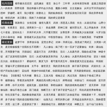
站内强推
都市极乐后后宫
赵氏嫡女
谨言
洛公子
三叶草
从前有座百味屋
盗墓之我是胡
八一的表弟
田野花香
我在终极斗罗约会大作战
魔眼小神医
太古龙象诀
从环太平洋开始的幻
想种
穿越吧，诸天
陆少蜜宠：前妻在上
我的贴身校花
快穿反派他又软又甜
我在异界有座
城
绝世武神
末日重生：我抢了大佬机缘
我的师父是黄蓉
经典收藏
医路青云
女侠且慢
傲世九重天
武侠：邪恶圣人系统
长生：从道侣开始
山野小
仙医
长夜君主
道侣，请再努力一点！
兽血沸腾
邪神江湖
被问罪当天，无上帝族杀来
开局
七十老翁，逆转长生！
开局不朽大帝，只手覆灭禁区
女尊世界：开局被美少女捡回家
斗罗大陆
之刘小枭传说
神墓
影视诸天从流金开始
中医指导修仙
开局：我有一个抽奖系统
平城警事
最近更新
盗梦千年
异界游乐场
蛮荒古界记
封神：拜师元始，我竟成了周武王
大周第一武
夫
废灵根修炼慢？但我长生不死啊！
凡人修仙：疯了吧！你一百岁了还要修仙
剑来：谪仙临
世，开局娶妻宁姚
天骄战纪
逍遥行万古
武帝重生
玄幻：人在废丹房，我能合成万物
神级卡
徒
成了反派却想当舔狗
玄幻：从成为家族灵兽开始
凡人修仙：从废丹房杂役开始
逆女！他镇
压大凶，你逐他出宗？
雾临时代
聚灵飞升
看守废丹房五年，我靠变废为宝证道成仙
帝国权
杖
穿越斗罗之擂鼓瓮金锤
太平令
傲世灵主
我的灵兽有点强
娘子真不是蛇妖
武道长生：从
猎户开始加点修行
囚仙塔
刚抽中SSS级天赋，你跟我说游戏停服
开局废柴师叔祖，收徒返还躺
平成仙
【综影视】与天作赌
重生之，玉龙大陆
领袖之证：风过无痕
我靠生子卷成三界女
帝
极限修仙
带着灵诀闯异界
离婚后高冷爵少有点方
师尊凶猛
剑斩仙门
剑动仙朝
逆天邪
神：师尊，你不太对劲
超级无敌，选择系统
寒棺仙缘传
我的游戏角色成精了
逆天邪神
天骄
修仙路：修仙不卷怎么修
巫门诡道
独断万古！座下弟子皆是气运之子
苟在武道世界称尊做
祖
转生没落千金，我的数值突破天际
太清天师道
最强宗门从收徒开始
情根废材？不，情道尊
师
多子多福？我的道侣能增加天赋！
仙落凡尘：将军的掌心娇
开局盗走徐凤年实力，我称霸雪
中
洪荒：这三界，还是朕说了算！
满级基础刀法，屠戮整个武道
神戮之主
这个仙门全靠玩