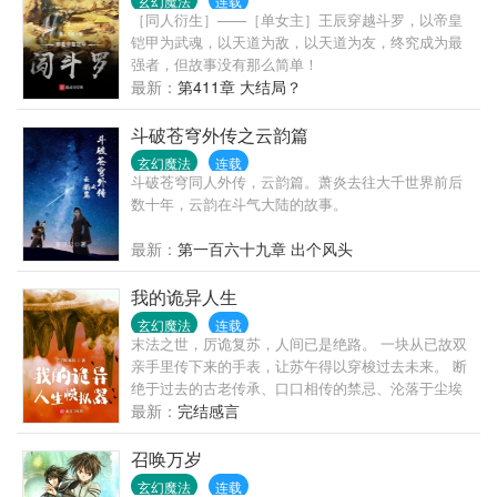
玄幻魔法
连载
［同人衍生］——［单女主］王辰穿越斗罗，以帝皇
铠甲为武魂，以天道为敌，以天道为友，终究成为最
强者，但故事没有那么简单！
最新：
第411章 大结局？
斗破苍穹外传之云韵篇
玄幻魔法
连载
斗破苍穹同人外传，云韵篇。萧炎去往大千世界前后
数十年，云韵在斗气大陆的故事。
最新：
第一百六十九章 出个风头
我的诡异人生
玄幻魔法
连载
末法之世，厉诡复苏，人间已是绝路。 一块从已故双
亲手里传下来的手表，让苏午得以穿梭过去未来。 断
绝于过去的古老传承、口口相传的禁忌、沦落于尘埃
里的技艺，由此重新焕发生机。 密藏域中，以经咒、
最新：
完结感言
供物、自我的躯壳系缚厉诡的法门； 灶神教内，炼油
称米油炸诡的技艺…… 薪火由此重燃， 笼罩现在与未
召唤万岁
来的混沌谜团，被火光映照出些微轮廓……
玄幻魔法
连载