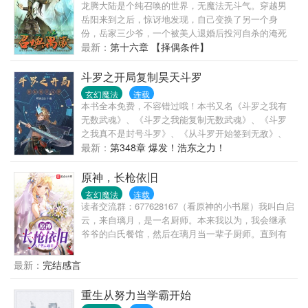
龙腾大陆是个纯召唤的世界，无魔法无斗气。穿越男
岳阳来到之后，惊讶地发现，自己变换了另一个身
份，岳家三少爷，一个被美人退婚后投河自杀的淹死
鬼。原来的岳家三少爷是个杯具男，是四大家族中公
最新：
第十六章 【择偶条件】
认最废柴的废物，用了十五年时间还无法契约召唤宝
典，穿越男岳阳则不，他只需要一天……当别人为契
斗罗之开局复制昊天斗罗
约战兽头疼的时候，无数的神兽圣兽却跑
玄幻魔法
连载
本书全本免费，不容错过哦！本书又名《斗罗之我有
无数武魂》、《斗罗之我能复制无数武魂》、《斗罗
之我真不是封号斗罗》、《从斗罗开始签到无敌》、
《斗罗之签到女神无敌》、《斗罗：复制成神》。叶
最新：
第348章 爆发！浩东之力！
不群穿越斗罗大陆，获得亿年镜像兽武魂，从此开始
了他牛比哄哄的人生。“你是剑斗罗？不对，你是昊天
原神，长枪依旧
斗罗？雷霆斗罗、菊斗罗？该死！你到底是谁？！”“我
玄幻魔法
连载
是谁不重要，我只想告诉你，无论你有多强，我一定
读者交流群：677628167（看原神的小书屋）我叫白启
比你强。因为我能创造出另一个你。”“蓝电霸王龙家族
云，来自璃月，是一名厨师。本来我以为，我会继承
愿依附！”“七宝琉璃宗愿依附！”“昊天宗愿依附！”“武魂
爷爷的白氏餐馆，然后在璃月当一辈子厨师。直到有
殿愿依附！”“象甲宗愿依附！”“破之一族愿依附！”.....
一天，隔壁万民堂的人跑出去游览提瓦特，而我则被
不群却道：“算了算了，你们随意些，我这人自由惯
老爷子给一脚踢了出去。“没成为一名合格的厨师之前
最新：
完结感言
了。”叶不群：“这个问题真伤脑筋
别给老子回来！”
啊。”———————————————————————
重生从努力当学霸开始
已有超过百万字老书《海贼之神级火影系统》、《海