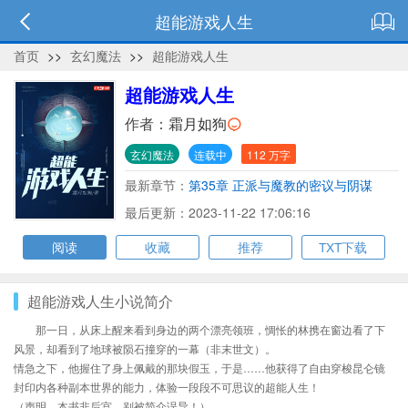
超能游戏人生
首页
>>
玄幻魔法
>>
超能游戏人生
超能游戏人生
作者：
霜月如狗
玄幻魔法
连载中
112 万字
最新章节：
第35章 正派与魔教的密议与阴谋
最后更新：2023-11-22 17:06:16
阅读
收藏
推荐
TXT下载
超能游戏人生小说简介
那一日，从床上醒来看到身边的两个漂亮领班，惆怅的林携在窗边看了下
风景，却看到了地球被陨石撞穿的一幕（非末世文）。
情急之下，他握住了身上佩戴的那块假玉，于是……他获得了自由穿梭昆仑镜
封印内各种副本世界的能力，体验一段段不可思议的超能人生！
（声明，本书非后宫，别被简介误导！）