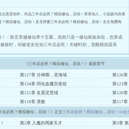
差点意思创作，作品三年后必死？模拟修仙，启动！章章动人，小说旗为你第
死？模拟修仙，启动！及无弹窗三年后必死？模拟修仙，启动！全文免费阅
动！：陈玄穿越修仙界十五载，虽然只是一修仙家族杂役，也算成
恳修炼时，却被老友告知三年后必死！关键时刻，觉醒模拟器系
词条。剑道天才：你对剑道拥有极高的悟性，一学就会。通灵使
：你对经济十分敏锐，化身黑心资本家，疯狂收割财富。霉运缠
《三年后必死？模拟修仙，启动！》最新章节
人也会跟着倒霉。……通过一次次模拟，陈玄发现，这哪是他向往
层层吃人不吐骨头的地狱……
第127章 分神期，灵海域
第126
第124章 同化血魔宗老祖
第123
第121章 名震灵荒域
第120
第118章 溃败
第117章
年后必死？模拟修仙，启动！》正文
三年后必死？模拟修仙，启动！txt全
动！
第2章 入魔的周家天才
第3章 