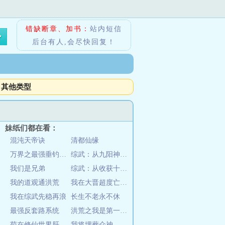
错缺断章、加书：
站内短信
后台有人,会尽快回复！
其他类型
妹纸们都在看：
混沌天帝诀
清都仙缘
万界之最强垂钓系统
综武：从九阳神功开始
我们是兄弟
综武：从收获十二横练铁布衫开始
我的道观通洪荒
我在大晋超度亡灵一百年
我在综武先稳再浪
长生不老永不休
最强反套路系统
洪荒之我是第一代人族
苟在修仙世界肝熟练度
我将埋葬众神