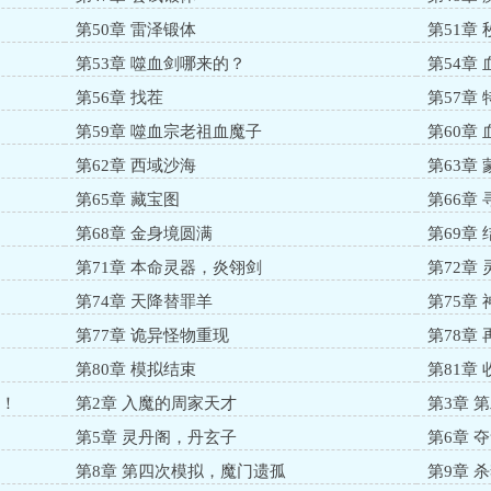
第50章 雷泽锻体
第51章
第53章 噬血剑哪来的？
第54章
第56章 找茬
第57章
第59章 噬血宗老祖血魔子
第60章
第62章 西域沙海
第63章
第65章 藏宝图
第66章
第68章 金身境圆满
第69章
第71章 本命灵器，炎翎剑
第72章
第74章 天降替罪羊
第75章
第77章 诡异怪物重现
第78章
第80章 模拟结束
第81章
动！
第2章 入魔的周家天才
第3章 
第5章 灵丹阁，丹玄子
第6章 
第8章 第四次模拟，魔门遗孤
第9章 