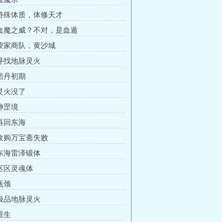
 特殊体质，体修天才
 血魔之威？不对，是血遁
 蒙家商队，黄沙城
 寻找地脉灵火
 结丹初期
 灵火没了
 神罡境
 再回东海
 收购万宝斋失败
 东海雷泽锻体
 区区灵魂体
瓶颈
 极品地脉灵火
重生