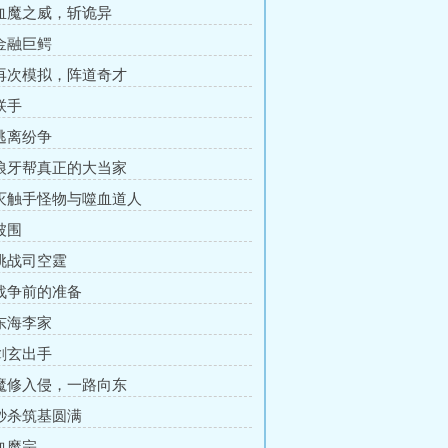
 血魔之威，斩诡异
 金融巨鳄
 再次模拟，阵道奇才
联手
 逃离纷争
 狼牙帮真正的大当家
 灭触手怪物与噬血道人
被围
 挑战司空霆
 战争前的准备
 东海李家
 剑玄出手
 魔修入侵，一路向东
 秒杀筑基圆满
 血魔宗