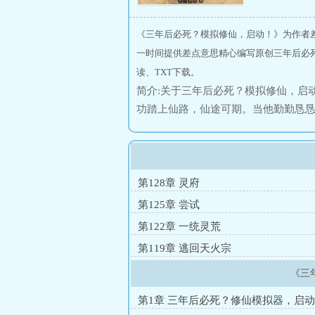
《三年后必死？模拟修仙，启动！》为作者
一时间提供差点意思精心编写原创三年后必
读、TXT下载。
简介:关于三年后必死？模拟修仙，启
功踏上仙路，仙途可期。当他勤勤恳
统。每次模拟，都能选择不同的天赋
者：你能听到妖兽的心声。金融巨鳄
身：你的一生都很倒霉，和你相近的
的修仙世界，从上到下，简直就是一
第128章 灵府
第125章 尝试
第122章 一统灵荒
第119章 逃回天火宗
《三
第1章 三年后必死？修仙模拟器，启