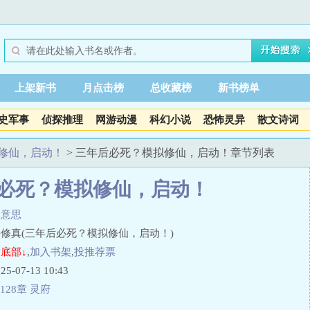
上架新书
月点击榜
总收藏榜
新书榜单
史军事
侦探推理
网游动漫
科幻小说
恐怖灵异
散文诗词
修仙，启动！
> 三年后必死？模拟修仙，启动！章节列表
必死？模拟修仙，启动！
点意思
修真(三年后必死？模拟修仙，启动！)
底部↓
,
加入书架
,
投推荐票
07-13 10:43
128章 灵府