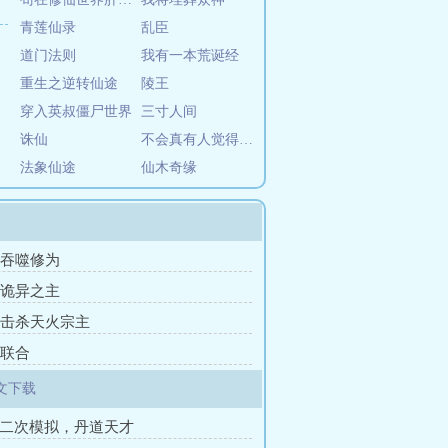
青莲仙录
乱臣
道门法则
我有一本荒诞经
重生之逆转仙途
陵王
穿入英叔僵尸世界
三寸人间
诛仙
不会真有人觉得师尊是凡人吧
法象仙途
仙木奇缘
章 吞噬修为
章 诡异之主
章 击杀天火宗主
 联合
文下载
第二次模拟，丹道天才