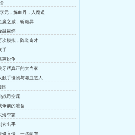
夺舍
杀李元，炼血丹，入魔道
 血魔之威，斩诡异
 金融巨鳄
 再次模拟，阵道奇才
联手
 逃离纷争
 狼牙帮真正的大当家
 灭触手怪物与噬血道人
被围
 挑战司空霆
 战争前的准备
 东海李家
 剑玄出手
 魔修入侵，一路向东