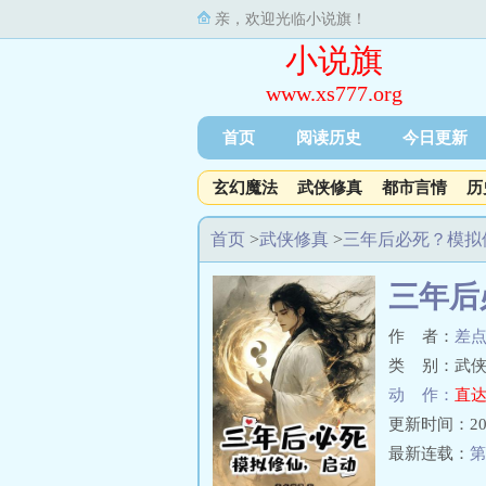
亲，欢迎光临小说旗！
小说旗
www.xs777.org
首页
阅读历史
今日更新
玄幻魔法
武侠修真
都市言情
历
首页
>
武侠修真
>
三年后必死？模拟
三年后
作 者：
差
类 别：武侠
动 作：
直达
更新时间：2025-
最新连载：
第