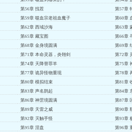
第56章 找茬
第57章
第59章 噬血宗老祖血魔子
第60章
第62章 西域沙海
第63章
第65章 藏宝图
第66章
第68章 金身境圆满
第69章
第71章 本命灵器，炎翎剑
第72章
第74章 天降替罪羊
第75章
第77章 诡异怪物重现
第78章
第80章 模拟结束
第81章
第83章 声名鹊起
第84章
第86章 神罡境圆满
第87章
第89章 天雷之威
第90章 
第92章 灭触手怪
第93章
第95章 涅盘
第96章 