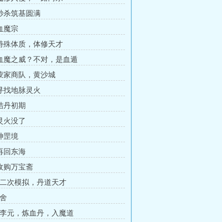
 秒杀筑基圆满
 血魔宗
 特殊体质，体修天才
 血魔之威？不对，是血遁
 蒙家商队，黄沙城
 寻找地脉灵火
 结丹初期
 灵火没了
 神罡境
 再回东海
 收购万宝斋
第二次模拟，丹道天才
夺舍
杀李元，炼血丹，入魔道