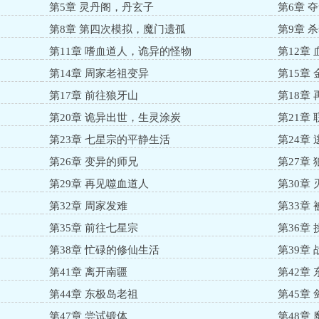
第5章 灵丹阁，丹玄子
第6章 
第8章 第四次模拟，魔门遗孤
第9章 
第11章 嗜血道人，诡异的怪物
第12章
第14章 周家老祖变异
第15章
第17章 前往狼牙山
第18章
第20章 诡异出世，生灵涂炭
第21章 
第23章 七星宗的平静生活
第24章
第26章 变异的师兄
第27章
第29章 再见噬血道人
第30章
第32章 周家发难
第33章 
第35章 前往七星宗
第36章
第38章 忙碌的修仙生活
第39章
第41章 离开南疆
第42章
第44章 东极岛老祖
第45章
第47章 尝试锻体
第48章