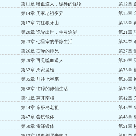
第11章 嗜血道人，诡异的怪物
第12章
第14章 周家老祖变异
第15章
第17章 前往狼牙山
第18章
第20章 诡异出世，生灵涂炭
第21章 
第23章 七星宗的平静生活
第24章
第26章 变异的师兄
第27章
第29章 再见噬血道人
第30章
第32章 周家发难
第33章 
第35章 前往七星宗
第36章
第38章 忙碌的修仙生活
第39章
第41章 离开南疆
第42章
第44章 东极岛老祖
第45章
第47章 尝试锻体
第48章
第50章 雷泽锻体
第51章
第53章 噬血剑哪来的？
第54章