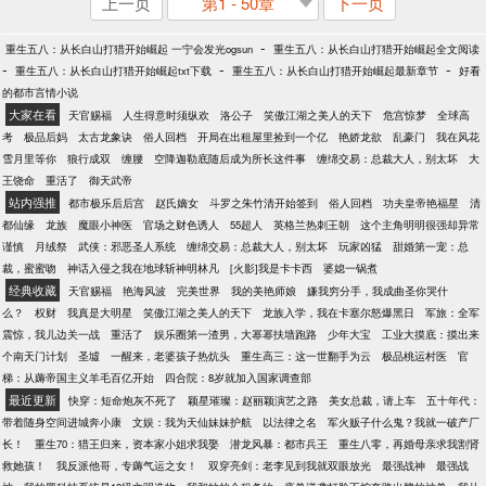
上一页
第1 - 50章
下一页
-
重生五八：从长白山打猎开始崛起 一宁会发光ogsun
重生五八：从长白山打猎开始崛起全文阅读
-
-
-
重生五八：从长白山打猎开始崛起txt下载
重生五八：从长白山打猎开始崛起最新章节
好看
的都市言情小说
大家在看
天官赐福
人生得意时须纵欢
洛公子
笑傲江湖之美人的天下
危宫惊梦
全球高
考
极品后妈
太古龙象诀
俗人回档
开局在出租屋里捡到一个亿
艳娇龙欲
乱豪门
我在风花
雪月里等你
狼行成双
缠腰
空降迦勒底随后成为所长这件事
缠绵交易：总裁大人，别太坏
大
王饶命
重活了
御天武帝
站内强推
都市极乐后后宫
赵氏嫡女
斗罗之朱竹清开始签到
俗人回档
功夫皇帝艳福星
清
都仙缘
龙族
魔眼小神医
官场之财色诱人
55超人
英格兰热刺王朝
这个主角明明很强却异常
谨慎
月绒祭
武侠：邪恶圣人系统
缠绵交易：总裁大人，别太坏
玩家凶猛
甜婚第一宠：总
裁，蜜蜜吻
神话入侵之我在地球斩神明林凡
[火影]我是卡卡西
婆媳一锅煮
经典收藏
天官赐福
艳海风波
完美世界
我的美艳师娘
嫌我穷分手，我成曲圣你哭什
么？
权财
我真是大明星
笑傲江湖之美人的天下
龙族入学，我在卡塞尔怒爆黑日
军旅：全军
震惊，我儿边关一战
重活了
娱乐圈第一渣男，大幂幂扶墙跑路
少年大宝
工业大摸底：摸出来
个南天门计划
圣墟
一醒来，老婆孩子热炕头
重生高三：这一世翻手为云
极品桃运村医
官
梯：从薅帝国主义羊毛百亿开始
四合院：8岁就加入国家调查部
最近更新
快穿：短命炮灰不死了
颖星璀璨：赵丽颖演艺之路
美女总裁，请上车
五十年代：
带着随身空间进城奔小康
文娱：我为天仙妹妹护航
以法律之名
军火贩子什么鬼？我就一破产厂
长！
重生70：猎王归来，资本家小姐求我娶
潜龙风暴：都市兵王
重生八零，再婚母亲求我割肾
救她孩！
我反派他哥，专薅气运之女！
双穿亮剑：老李见到我就双眼放光
最强战神
最强战