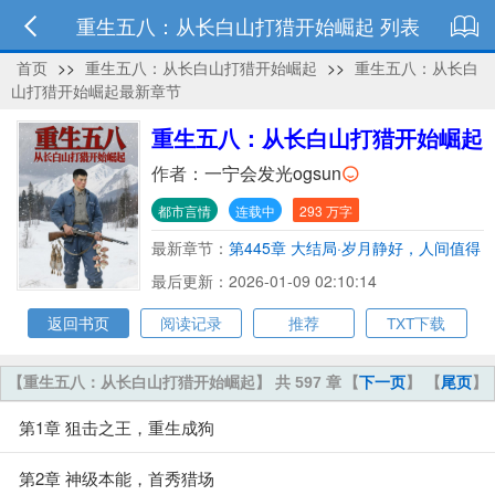
重生五八：从长白山打猎开始崛起 列表
首页
>>
重生五八：从长白山打猎开始崛起
>>
重生五八：从长白
山打猎开始崛起最新章节
重生五八：从长白山打猎开始崛起
作者：
一宁会发光ogsun
都市言情
连载中
293 万字
最新章节：
第445章 大结局·岁月静好，人间值得
最后更新：2026-01-09 02:10:14
返回书页
阅读记录
推荐
TXT下载
【重生五八：从长白山打猎开始崛起】 共 597 章
【
下一页
】 【
尾页
】
第1章 狙击之王，重生成狗
第2章 神级本能，首秀猎场