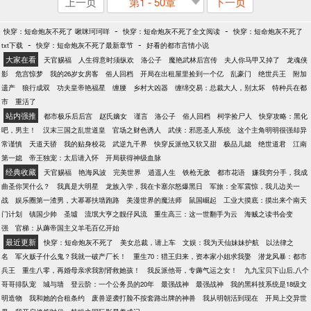
上一页
第1 - 50章
下一页
-
-
快穿：短命炮灰不死了 啾咪珂珂咩
快穿：短命炮灰不死了全文阅读
快穿：短命炮灰不死了
-
-
txt下载
快穿：短命炮灰不死了最新章节
好看的都市言情小说
大家在看
天官赐福
人生得意时须纵欢
洛公子
魔艳武林后宫传
夫人你马甲又掉了
龙魂侠
影
危宫惊梦
我的26岁女房客
俗人回档
开局在出租屋里捡到一个亿
乱豪门
绝世兵王
附加
遗产
狼行成双
功夫皇帝艳福星
缠腰
乡村大凶器
缠绵交易：总裁大人，别太坏
特种兵在都
市
重活了
站内强推
都市极乐后后宫
赵氏嫡女
谨言
洛公子
俗人回档
柯学捡尸人
快穿攻略：黑化
吧，男主！
汉末三国之乱世道皇
官场之财色诱人
武侠：邪恶圣人系统
这个主角明明很强却异
常谨慎
天道天骄
我的贴身校花
武逆九千界
快穿反派他又软又甜
极品儿媳
绝世道君
江南
第一媳
帝王独宠：太后请入怀
开局获得神级血脉
经典收藏
天官赐福
艳海风波
完美世界
逍遥人生
铁枪无敌
都市花语
嫌我穷分手，我成
曲圣你哭什么？
我真是大明星
龙族入学，我在卡塞尔怒爆黑日
军旅：全军震惊，我儿边关一
战
娱乐圈第一渣男，大幂幂扶墙跑路
美漫世界的魔法师
鼠国崛起
工业大摸底：摸出来个南天
门计划
镇国少帅
圣墟
流氓大亨之靓仔风流
重生高三：这一世翻手为云
海贼之读书会变
强
官梯：从薅帝国主义羊毛百亿开始
最近更新
快穿：短命炮灰不死了
美女总裁，请上车
文娱：我为天仙妹妹护航
以法律之
名
军火贩子什么鬼？我就一破产厂长！
重生70：猎王归来，资本家小姐求我娶
潜龙风暴：都市
兵王
重生八零，再婚母亲求我割肾救她孩！
我反派他哥，专薅气运之女！
九九宝贝下山后,八个
哥哥排队宠
城与墙
登云阶：一个公务员的20年
最强战神
最强战神
我的黑科技系统是18级文
明造物
我和她的合租条约
废兽逆袭打脸不按套路出牌的神兽
我从明朝活到现在
开局上交异世