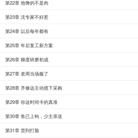
第22章 他馋的不是肉
第23章 沈专家不好惹
第24章 以后每年都有
第25章 年后复工新方案
第26章 梯度研磨初成
第27章 老周当场服了
第28章 齐修远主动揽下采购
第29章 你这时间卡的真准
第30章 鱼已上钩，少主亲送
第31章 货到打脸