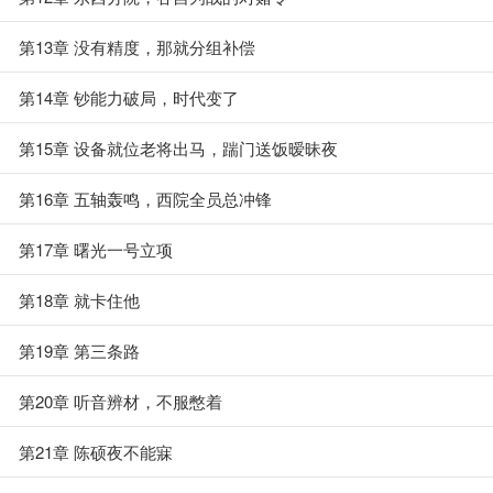
第13章 没有精度，那就分组补偿
第14章 钞能力破局，时代变了
第15章 设备就位老将出马，踹门送饭暧昧夜
第16章 五轴轰鸣，西院全员总冲锋
第17章 曙光一号立项
第18章 就卡住他
第19章 第三条路
第20章 听音辨材，不服憋着
第21章 陈硕夜不能寐