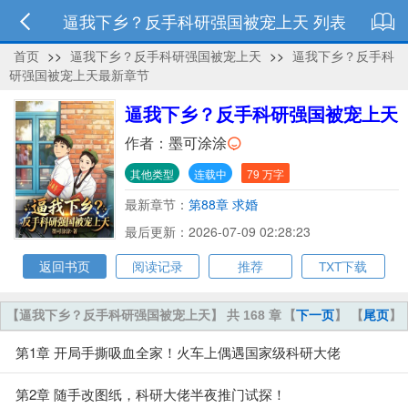
逼我下乡？反手科研强国被宠上天 列表
首页
>>
逼我下乡？反手科研强国被宠上天
>>
逼我下乡？反手科
研强国被宠上天最新章节
逼我下乡？反手科研强国被宠上天
作者：
墨可涂涂
其他类型
连载中
79 万字
最新章节：
第88章 求婚
最后更新：2026-07-09 02:28:23
返回书页
阅读记录
推荐
TXT下载
【逼我下乡？反手科研强国被宠上天】 共 168 章
【
下一页
】 【
尾页
】
第1章 开局手撕吸血全家！火车上偶遇国家级科研大佬
第2章 随手改图纸，科研大佬半夜推门试探！