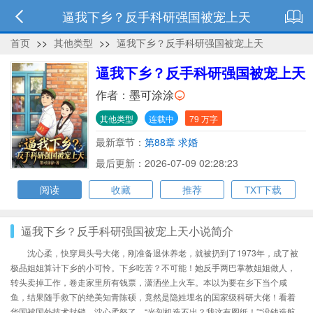
逼我下乡？反手科研强国被宠上天
首页
>>
其他类型
>>
逼我下乡？反手科研强国被宠上天
逼我下乡？反手科研强国被宠上天
作者：
墨可涂涂
其他类型
连载中
79 万字
最新章节：
第88章 求婚
最后更新：2026-07-09 02:28:23
阅读
收藏
推荐
TXT下载
逼我下乡？反手科研强国被宠上天小说简介
沈心柔，快穿局头号大佬，刚准备退休养老，就被扔到了1973年，成了被
极品姐姐算计下乡的小可怜。下乡吃苦？不可能！她反手两巴掌教姐姐做人，
转头卖掉工作，卷走家里所有钱票，潇洒坐上火车。本以为要在乡下当个咸
鱼，结果随手救下的绝美知青陈硕，竟然是隐姓埋名的国家级科研大佬！看着
华国被国外技术封锁，沈心柔怒了。“光刻机造不出？我这有图纸！”“没钱造航