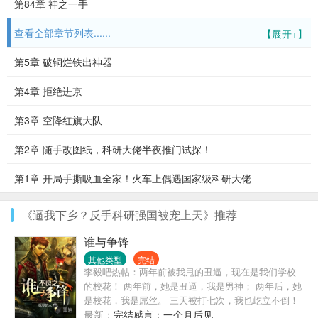
第84章 神之一手
查看全部章节列表......
【展开+】
第5章 破铜烂铁出神器
第4章 拒绝进京
第3章 空降红旗大队
第2章 随手改图纸，科研大佬半夜推门试探！
第1章 开局手撕吸血全家！火车上偶遇国家级科研大佬
《逼我下乡？反手科研强国被宠上天》推荐
谁与争锋
其他类型
完结
李毅吧热帖：两年前被我甩的丑逼，现在是我们学校
的校花！ 两年前，她是丑逼，我是男神； 两年后，她
是校花，我是屌丝。 三天被打七次，我也屹立不倒！
“你看，我以前能保护你，现在也能保护你。”——左飞
最新：
完结感言：一个月后见