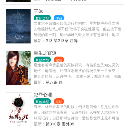
两年后，左飞开始一段热血传奇！
三体
其他类型
连载
文化大革命如火如荼进行的同时。军方探寻外星文明
的绝秘计划“红岸工程”取得了突破性进展。但在按下发
射键的那一刻，历经劫难的叶文洁没有意识到，她彻
底改变了人类的命运。地球文明向宇宙发出的第一声
最新：
213 第213章 注释
啼鸣，以太阳为中心，以光速向宇宙深处飞驰…… 四
光年外，“三体文明”正苦苦挣扎——三颗无规则运行的
重生之官道
太阳主导下的百余次毁灭与重生逼迫他们逃离母星。
其他类型
完结
而恰在此时。他们接收到了地球发来的信息。在运用
唐逸有着声势显赫的家族背景，有着前生先知先觉的
超技术锁死地球人的基础科学之后。三体人庞大的宇
记忆，请看他，如何在那烦扰的官场杀出一片天空，
宙舰队开始向地球进发…… 人类的末日悄然来临。
携几名红颜，泛舟中华。 温馨王道，权谋为辅。 都市
为主，官场为辅。 不一样的都市官场文，轻松而不幼
最新：
第八篇 终
稚，尽力做到雅俗共赏。
犯罪心理
其他类型
完结
有天，林辰在看书的时候，刑从连问他：你是心理学
家，那你能帮我看看，我适合跟什么样的人结婚吗？
林辰记得，自己那时告诉他，爱情是世界上最不可估
量的东西，就算是心理学家也无法预测，因为人与人
最新：
第310章 番外09