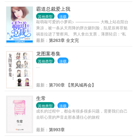
的相爱过程中充满了无数变量。刑从连又问，什么是
变量？林辰那时想，变量就是，我以为你只是个普通
霸道总裁爱上我
的警察，最喜欢在大排档开一瓶啤酒吃小龙虾，却不
其他类型
连载
知道，你原来是……；又或者说，变量是，我不知道
敲萌敲可爱的小萝莉> —————— 大晚上站在阳台
我会爱上你，也不知道，你何时会爱上我。
乘凉，被一条从天而降的胖次砸到脸，阮星辰将罪魁
祸首拉进了警察局。 男人拿出支票，薄唇轻启：“私
了。” “……” 好吧，被胖次砸一下，十万块钱轻松到
最新：
第263章 全文完
手，这是好事。 随后就其他赔偿事宜，男人再次丢出
一张支票，“只摸了一边，五万。” 阮星辰才明白，原
龙图案卷集
来在男人眼中，欧派是分单双的。 …… 后来，阮星辰
其他类型
连载
发现怪大叔他不仅是个三十多岁的老光棍，还是某跨
...
国企业的大总裁。 再后来，她陷入困境，总裁大叔向
她抛出了橄榄枝。 “和我结婚，钱随便花，卡随便刷，
坏人我替你收拾。” 条件太过诱人，于是阮星辰欢欢喜
最新：
第700章 【黑风城再会】
喜的把自己嫁了。 然而婚后—— “眼睛只能看我，心
里只能想我，远离除了我以外的所有男性。” “霸道！
生常
大叔你简直不是人。” “嗯，你昨晚说我是禽 “……”
其他类型
连载
成长的过程中，都会有很多很多问题，需要我们自己
去听心里的声音走那条通往心的旅程
最新：
第993章