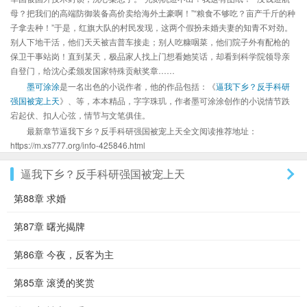
母？把我们的高端防御装备高价卖给海外土豪啊！”“粮食不够吃？亩产千斤的种
子拿去种！”于是，红旗大队的村民发现，这两个假扮未婚夫妻的知青不对劲。
别人下地干活，他们天天被吉普车接走；别人吃糠咽菜，他们院子外有配枪的
保卫干事站岗！直到某天，极品家人找上门想看她笑话，却看到科学院领导亲
自登门，给沈心柔颁发国家特殊贡献奖章……
墨可涂涂
是一名出色的小说作者，他的作品包括：《
逼我下乡？反手科研
强国被宠上天
》、等，本本精品，字字珠玑，作者墨可涂涂创作的小说情节跌
宕起伏、扣人心弦，情节与文笔俱佳。
最新章节逼我下乡？反手科研强国被宠上天全文阅读推荐地址：
https://m.xs777.org/info-425846.html
逼我下乡？反手科研强国被宠上天
第88章 求婚
第87章 曙光揭牌
第86章 今夜，反客为主
第85章 滚烫的奖赏