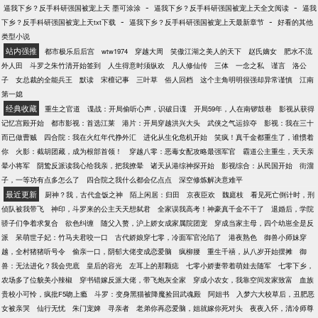
-
-
逼我下乡？反手科研强国被宠上天 墨可涂涂
逼我下乡？反手科研强国被宠上天全文阅读
逼我
-
-
下乡？反手科研强国被宠上天txt下载
逼我下乡？反手科研强国被宠上天最新章节
好看的其他
类型小说
站内强推
都市极乐后后宫
wtw1974
穿越大周
笑傲江湖之美人的天下
赵氏嫡女
肥水不流
外人田
斗罗之朱竹清开始签到
人生得意时须纵欢
凡人修仙传
三体
一念之私
谨言
洛公
子
女总裁的全能兵王
默读
宋檀记事
三叶草
俗人回档
这个主角明明很强却异常谨慎
江南
第一媳
经典收藏
重生之官道
谍战：开局偷听心声，识破日谍
开局59年，人在南锣鼓巷
影视从获得
记忆宫殿开始
都市影视：首选江莱
港片：开局穿越洪兴大头
武侠之气运掠夺
影视：我在三十
而已做曹贼
四合院：我在火红年代挣外汇
进化从生化危机开始
笑疯！真千金都重生了，谁惯着
你
火影：截胡团藏，成为根部首领！
穿越八零：恶毒女配攻略最强军官
霸道公主重生，天天亲
晕小将军
阴鸷反派读我心给我亲，把我撩晕
诸天从港综神探开始
影视综合：从民国开始
街溜
子，一等功有点多怎么了
四合院之我什么都会亿点点
深空修炼解决意难平
最近更新
厨神？我，古代盒饭之神
陌上闲居：归田
京夜臣欢
魏庭枝
看见死亡倒计时，刑
侦队被我带飞
神印，斗罗来的公主天天想弑君
全家误我高考！神豪真千金不干了
退婚后，学院
骄子们争着求复合
欲色纠缠
随父入赘，沪上娇女成家属院团宠
穿成当家主母，四个幼崽全是反
派
呆萌世子妃：竹马夫君咬一口
古代娇娘穿七零，冷面军官沦陷了
港夜熟色
御兽小师妹穿
越，全村猪猪听号令
偷亲一口，阴郁大佬变成恋爱脑
疯柳腰
重生千禧，从八岁开始摆摊
御
兽：无法进化？我会兜底
皇后的容光
左耳上的那颗痣
七零小娇妻带着萌娃去随军
七零下乡，
农场多了位貌美小辣椒
穿书错嫁反派大佬，带飞炮灰全家
穿成小农女，我靠空间发家致富
血族
贵校小可怜，疯批F5吻上瘾
斗罗：变身黑猫被降魔捡回武魂殿
阿姐书
入梦六大校草后，丑肥恶
女被亲哭
仙行无忧
朱门宠婢
寻亲者
老弟你再恋爱脑，姐就嫁你死对头
夜夜入怀，清冷师尊