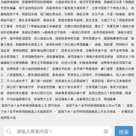
为她神魂颠倒
恶毒继母带崽吃香喝辣
小猫妖孕肚寻夫，糙汉军官夜夜吻
替嫁糙汉夫君？我携超
市荒年躺赢
假千金的苟命日常
伪装乖乖女？被贵校大佬亲哭了
七零大院来了个绝色大美人
改
嫁疯批世子爷，我宠冠京城
高门嫡女黑化后，引雄竞
缘起古蜀
女主不语，只是一味修炼
柔弱
师妹不舔了，重生杀穿修真界
食味长安
肥婆农妻医术超绝，宠夫无度
欠债三个亿？我诡异世界
打工暴富
外室进门？带嫁妆改嫁王爷被娇宠
京圈大佬的恶毒初恋，重生了
华夏无神？满级大佬
回归召唤诸神
兽校社恐雌性！s级雄兽过于热情
一家四口穿兽世，崽带异能来种田
满级大佬五
岁半，炼丹御兽成团宠
误入诡道山海，我靠收录神兽无敌
荒年我通古今，顿顿饱餐馋死仇家
随
爹入赘后，我被继母全家宠上天
挺孕肚种田？失忆相公带我躺赢！
成都，我的爱
野狗咬月
知
温赴寒
替师姐网恋，翻车被仙尊们宠坏了
恶兽夫日日争宠，丑雌哭求放个假
假千金有弹幕，疯
批夫君宠疯了
开局强吻贵校F4，假名媛被宠疯
挨骂涨修为？满城大佬求我当师妹
说我克夫？转
嫁摄政王全家悔断肠
重生之学霸修炼计划
社恐小主播，钓疯各路神豪
仙尊每天都在骂我不成
器
全网禁惹！温小姐的锦鲤杀疯了
直播玄学赶海：反手捞个男模海神
豪门虐爱：恶魔夜少太撩
人
八零凝脂美人，婴语满级成团宠
暮色成溺
带兽世众人回现代，开动物园爆火
别人政斗我招
工，不小心成女帝了
豪门第一姑奶奶
伪装领主女儿后我成神了
诡异职场：陈护士又来值夜班
了
国公府丫鬟内卷日常
穿成兽世恶雌：被九个兽夫亲哭了
主母变豪门后妈，靠武力征服全
家
兽校钓系女教授，兽夫们诱引沉沦
病娇暴君请留步偷个香
侯府忘恩负义？权臣撑腰，我虐
渣
竹马的偏爱藏不住
穿成秀才之女
妹宝随爸入赘，反被继兄们宠上天
蜀地酱事
-
-
逼我下乡？反手科研强国被宠上天 墨可涂涂
逼我下乡？反手科研强国被宠上天txt下载
逼我
-
-
下乡？反手科研强国被宠上天最新章节
逼我下乡？反手科研强国被宠上天全文阅读
好看的其
他类型小说
搜索