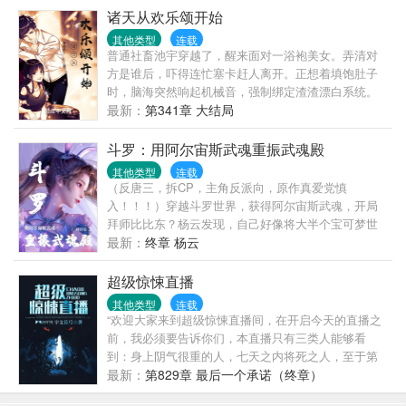
诸天从欢乐颂开始
其他类型
连载
普通社畜池宇穿越了，醒来面对一浴袍美女。弄清对
方是谁后，吓得连忙塞卡赶人离开。正想着填饱肚子
时，脑海突然响起机械音，强制绑定渣渣漂白系统。
从此池宇不停穿梭于各个影视世界，化身恶毒反派or渣
最新：
第341章 大结局
中之王，帮助女主角解决一个又一个困境，用奖励积
分兑换...
斗罗：用阿尔宙斯武魂重振武魂殿
其他类型
连载
（反唐三，拆CP，主角反派向，原作真爱党慎
入！！！）穿越斗罗世界，获得阿尔宙斯武魂，开局
拜师比比东？杨云发现，自己好像将大半个宝可梦世
界，带在了身上。比比东：待到你成神之日，我也终
最新：
终章 杨云
于能放下权杖，为你温茶，侍奉左右。千道流：此子
狼子野心，幸好...
超级惊悚直播
其他类型
连载
“欢迎大家来到超级惊悚直播间，在开启今天的直播之
前，我必须要告诉你们，本直播只有三类人能够看
到：身上阴气很重的人，七天之内将死之人，至于第
三种，我不便细说，只能给你们一个忠告——小心身
最新：
第829章 最后一个承诺（终章）
后！”