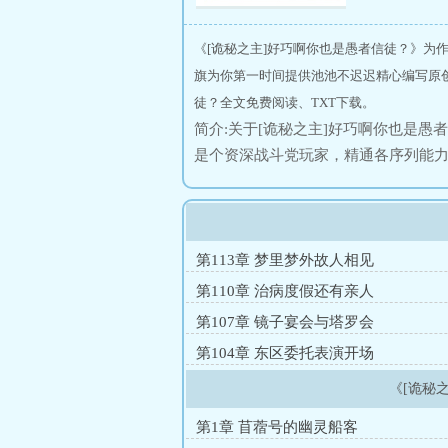
《[诡秘之主]好巧啊你也是愚者信徒？》为
旗为你第一时间提供池池不迟迟精心编写原创
徒？全文免费阅读、TXT下载。
简介:关于[诡秘之主]好巧啊你也是
是个资深战斗党玩家，精通各序列能
不看任务设定的skip党，对游戏里
的坏消息，伊莱亚一睁眼就发现自己
序列七的“狼人”。——那个头顶有外
途径更是全员人渣、除了战斗力很强
第113章 梦里梦外故人相见
可以喜提狼人、活尸和怨魂。怎么想
第110章 治病度假还有亲人
有一个算一个好像都认识我，还硬要给我
第107章 镜子宴会与塔罗会
神眷者三家信徒啊！对此，苜蓿号惨
第104章 东区委托表演开场
眷者、值夜者和红手套编外成员、造
欲望与诅咒的君王，异类和深渊的共主
《[诡秘
首先，这里站不下这么多人。其次，
第1章 苜蓿号的幽灵船客
当同为“穿越者”的老乡彼此相认，互