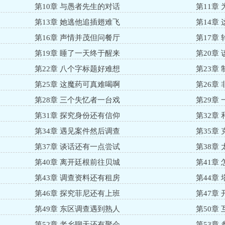
第10章 与愚者先生的对话
第11章
第13章 她逃他追插翅难飞
第14章
第16章 声情并茂但问餐厅
第17章
第19章 睡了一天终于醒来
第20章
第22章 八个字标题好难想
第23章
第25章 这魔药可真难喝啊
第26章
第28章 三个失忆者一台戏
第29章
第31章 探究身份还有信仰
第32章
第34章 遇见案件然后调查
第35章
第37章 谈话还有一点尝试
第38章
第40章 离开廷根前往贝城
第41章
第43章 调查资料还有租房
第44章
第46章 探究菲尼还有上班
第47章
第49章 东区调查遇到熟人
第50章
第52章 老乡聊天还有聚会
第53章