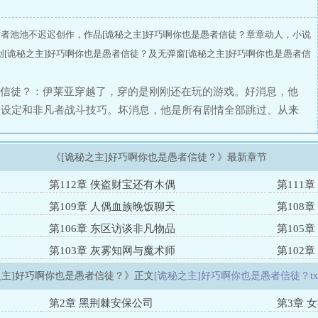
作者池池不迟迟创作，作品[诡秘之主]好巧啊你也是愚者信徒？章章动人，小说
[诡秘之主]好巧啊你也是愚者信徒？及无弹窗[诡秘之主]好巧啊你也是愚者信
愚者信徒？：伊莱亚穿越了，穿的是刚刚还在玩的游戏。好消息，他
力设定和非凡者战斗技巧。坏消息，他是所有剧情全部跳过、从来
的非凡常识以及各类历史文化知识一窍不通，堪称神秘学文盲。更坏
穿到了邪教祭祀现场，成了没记忆没身份的黑户，还是个异种途径
《[诡秘之主]好巧啊你也是愚者信徒？》最新章节
神、序列一被污染，整条途径没多少正常人、不能转途径因为隔壁
之外没什么优点的异种途径。入门是囚犯，晋升是疯子，再晋升还
第112章 侠盗财宝还有木偶
第111
都是前途一片黑暗啊，哈哈。——所以，为什么见到的神明和天使
第109章 人偶血族晚饭聊天
第108
塞offer啊？我不是刚穿越的平平无奇愚者信徒吗？我不要当三
第106章 东区访谈非凡物品
第105
案的幸存者、黑夜女神的眷者、愚者本人都不认识的愚者狂信徒兼
第103章 灰雾知网与魔术师
第102
物主的使徒、前因蒂斯帝王的挚友、塔罗会的【高塔】先生，以及
，暗影世界的支配者——伊莱亚·加拉哈德，深深地叹了一口气：
之主]好巧啊你也是愚者信徒？》正文
[诡秘之主]好巧啊你也是愚者信徒？tx
事已至此，让我们先来赞美仁慈伟大崇高善良的愚者先生吧。……
第2章 黑荆棘安保公司
第3章 
通有无，交流到穿越以来的信仰的时候：伊莱亚：那就一起来信仰