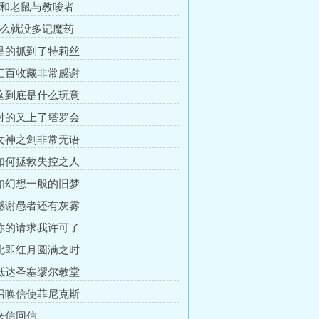
猫和老鼠与教唆者
怎么就没多记魔药
 是的抓到了特莉丝
 三百收藏非常感谢
 这到底是什么玩意
 对的又上了塔罗会
 女神之剑非常无语
 如何拯救失控之人
 如幻想一般的旧梦
 感谢愚者还有灰雾
 你的请求我许可了
 此即红月圆满之时
 抵达圣塞缪尔教堂
 召唤信使菲尼克斯
 来信回信