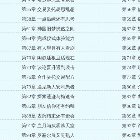
第55章 交易委托胡思乱想
第56章
第58章 一点后续还有思考
第59章
第61章 神国旧梦恍然之间
第62章
第64章 完成仪式体验能力
第65章
第67章 有人望月有人看剧
第68章
第70章 闲叙廷根且话现在
第71章
第73章 谈论晋升遇到袭击
第74章
第76章 合作委托交易配方
第77章
第79章 遇见新人安利愚者
第80章
第82章 探索遗迹与梅迪奇
第83章
第85章 朋友信仰还有约稿
第86章
第88章 表演结束还有聚会
第89章
第91章 血月与灰雾聊天室
第92章
第94章 罗塞尔展又见熟人
第95章