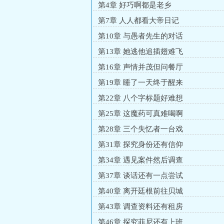
第4章 好巧啊都是老乡
我们的道标与救主，在过去、现在与未
第7章 人人都看大帝日记
莱亚：对！克莱恩：……我也要赞美愚
异种丛生的荒野；祂曾行于造物主的
第10章 与愚者先生的对话
的叛逆与太阳的坠落；祂追随过堕落
第13章 她逃他追插翅难飞
把目光重新投向世界］ps：1.尽量考
第16章 声情并茂但问餐厅
径。囚犯途径和被缚者途径都是异种途
第19章 睡了一天终于醒来
地球土着。4.主角能力偏向邪恶，但
第22章 八个字标题好难想
的都捞，在符合逻辑的前提下尽力打出伤亡
第25章 这魔药可真难喝啊
第28章 三个失忆者一台戏
第31章 探究身份还有信仰
第34章 遇见案件然后调查
第37章 谈话还有一点尝试
第40章 离开廷根前往贝城
第43章 调查资料还有租房
第46章 探究菲尼还有上班