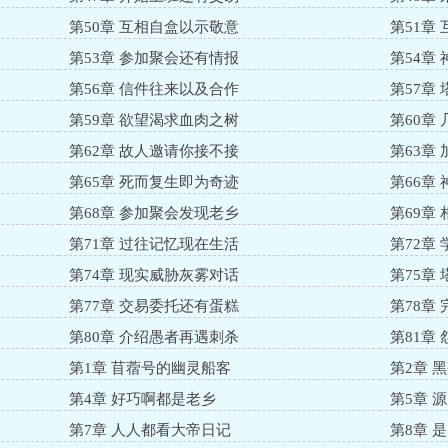
第50章 互相自盒以示敬意
第51章
第53章 参加聚会还有情报
第54章
第56章 信件往来以及合作
第57章
第59章 欲望渴求血肉之树
第60章
第62章 故人邀请你接不接
第63章
第65章 死而复生即为奇迹
第66章
第68章 参加聚会发现老乡
第69章
第71章 过往记忆现在生活
第72章
第74章 现实威胁灰雾对话
第75章
第77章 交易委托还有蛋糕
第78章
第80章 介绍愚者再遇刺杀
第81章
第1章 苜蓿号的幽灵船客
第2章 
第4章 好巧啊都是老乡
第5章 
第7章 人人都看大帝日记
第8章 