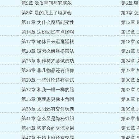
第5章 源质空间与罗塞尔
第6章 
来的愚者先生……克·愚者本人·莱恩：我也要当愚者信徒吗？伊
第8章 是的我上了塔罗会
第9章 
者吗?还是伊莱亚：对！……［祂来自不可言说的时代，漫步在
神国，为人类的救主奏响圣歌；祂见证光明普照世间，也目睹诸神
第11章 为什么魔药能变性
第12章
与扭曲的神明，在国家的兴起与倾覆中沉默，又在命运锚定的时代
第14章 这份回忆有点怪啊
第15章
据，设定来源于《诡秘之主》。2.主角一直是异种途径，不转途
第17章 轮休日来逛逛廷根
第18章
径的别称。3.无系统。主角没看过小说也不知道剧情，是纯粹的
第20章 该怎么解释扮演法
第21章
是本人性格正直，介于守序善和中立善之间。5.捞人救济有，能捞
第23章 制作符咒尝试成功
第24章
最少的happyending，挽回遗憾。
第26章 非凡物品还有信仰
第27章
第29章 一些讨论还有尝试
第30章
第32章 和我一模一样的脸
第33章
第35章 克莱恩更像主角啊
第36章
第38章 太阳还有交付玩偶
第39章
第41章 怎么又是隐秘组织
第42章
第44章 塔罗会的交流交易
第45章
第47章 开始上班还有交易
第48章