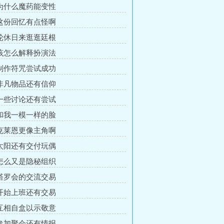
 为什么魔药能变性
 这份回忆有点怪啊
 轮休日来逛逛廷根
 该怎么解释扮演法
 制作符咒尝试成功
 非凡物品还有信仰
 一些讨论还有尝试
 和我一模一样的脸
 克莱恩更像主角啊
 太阳还有交付玩偶
 怎么又是隐秘组织
 塔罗会的交流交易
 开始上班还有交易
 互相自盒以示敬意
 参加聚会还有情报