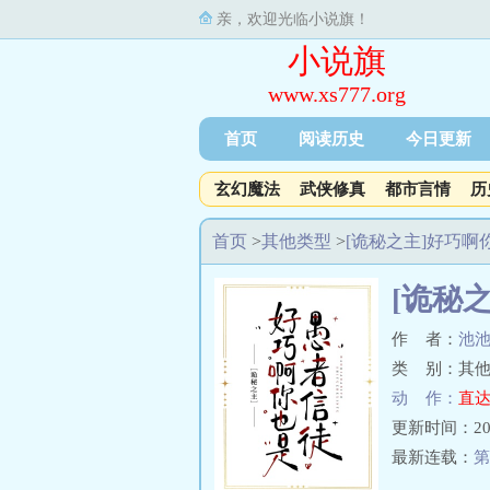
亲，欢迎光临小说旗！
小说旗
www.xs777.org
首页
阅读历史
今日更新
玄幻魔法
武侠修真
都市言情
历
首页
>
其他类型
>
[诡秘之主]好巧
[诡秘
作 者：
池
类 别：其他
动 作：
直达
更新时间：2023-
最新连载：
第