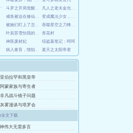
斗罗之开局觉醒克苏鲁武魂
凡人之老夫金光，有何贵干
咸鱼被迫在修仙界搞内卷
变成魔法少女，然后玩坏了全世界
被她们盯上了怎么办
吞噬星空之刀锋神王
叶辰苏雪怡我的七个绝色师姐全文免费阅读大结局
杏花村
神医废材妃
综盗墓笔记：呵呵
病入膏肓，情陷致命爱人
遮天之太阳帝君
章 亚伯拉罕和黑皇帝
章 阿蒙家族与寄生者
章 非凡战斗镜子问题
章 灰雾漫谈与塔罗会
t全文下载
女神伟大无需多言