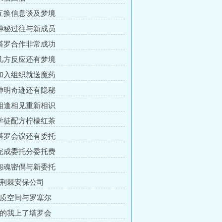
 互换信息谈及梦境
 神秘过往与新成员
 塔罗合作非常成功
 几方反应还有梦境
 加入组织就送魔药
 神明奇迹还有隐秘
 相逢相见重新相识
 学徒配方柠檬红茶
 塔罗会议还有委托
 完成委托分委托费
 怨魂密偶与新委托
黑荆棘安保公司
源质空间与罗塞尔
是的我上了塔罗会