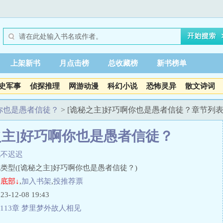
上架新书
月点击榜
总收藏榜
新书榜单
史军事
侦探推理
网游动漫
科幻小说
恐怖灵异
散文诗词
啊你也是愚者信徒？
> [诡秘之主]好巧啊你也是愚者信徒？章节列
之主]好巧啊你也是愚者信徒？
池不迟迟
类型([诡秘之主]好巧啊你也是愚者信徒？)
底部↓
,
加入书架
,
投推荐票
12-08 19:43
113章 梦里梦外故人相见