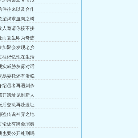
 信件往来以及合作
 欲望渴求血肉之树
 故人邀请你接不接
 死而复生即为奇迹
 参加聚会发现老乡
 过往记忆现在生活
 现实威胁灰雾对话
 交易委托还有蛋糕
 介绍愚者再遇刺杀
 离开遗址见到新人
 饭后交流再赴遗址
 海盗传说神弃之地
 讨论还有舞会演奏
 我也要公开处刑吗