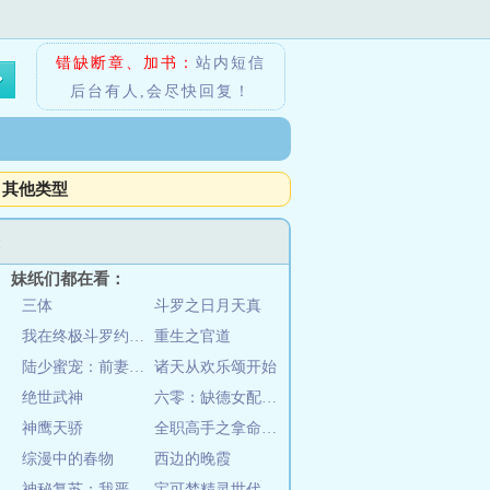
错缺断章、加书：
站内短信
后台有人,会尽快回复！
其他类型
表
妹纸们都在看：
三体
斗罗之日月天真
我在终极斗罗约会大作战
重生之官道
陆少蜜宠：前妻在上
诸天从欢乐颂开始
绝世武神
六零：缺德女配在线夺笋
神鹰天骄
全职高手之拿命打荣耀
综漫中的春物
西边的晚霞
神秘复苏：我严力不能死
宝可梦精灵世代