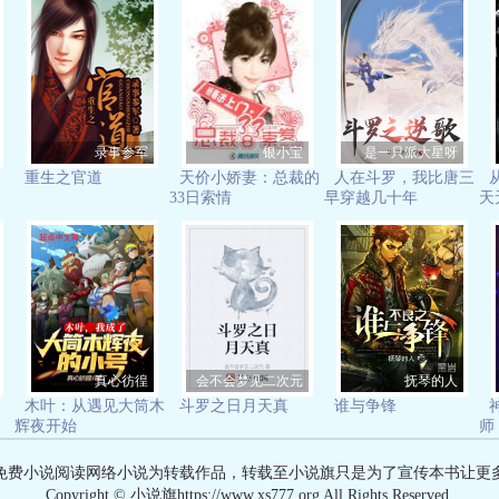
录事参军
银小宝
是一只派大星呀
重生之官道
天价小娇妻：总裁的
人在斗罗，我比唐三
33日索情
早穿越几十年
天
真心彷徨
会不会梦见二次元
抚琴的人
木叶：从遇见大筒木
斗罗之日月天真
谁与争锋
辉夜开始
师
免费小说阅读网络小说为转载作品，转载至小说旗只是为了宣传本书让更
Copyright © 小说旗https://www.xs777.org All Rights Reserved.