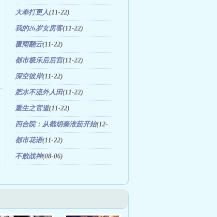
大奉打更人
(11-22)
我的26岁女房客
(11-22)
覆雨翻云
(11-22)
都市极乐后后宫
(11-22)
深空彼岸
(11-22)
肥水不流外人田
(11-22)
重生之官道
(11-22)
四合院：从截胡秦淮茹开始
(12-
19)
都市花语
(11-22)
不败战神
(08-06)