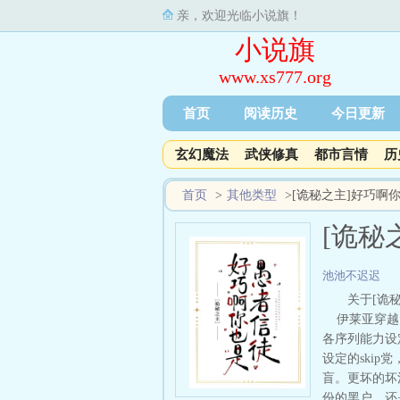
亲，欢迎光临小说旗！
小说旗
www.xs777.org
首页
阅读历史
今日更新
玄幻魔法
武侠修真
都市言情
历
首页
>
其他类型
>
[诡秘之主]好巧啊
[诡秘
池池不迟迟
关于[诡
伊莱亚穿越了
各序列能力设
设定的ski
盲。更坏的坏
份的黑户，还