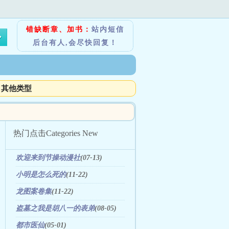
错缺断章、加书：
站内短信
后台有人,会尽快回复！
其他类型
热门点击
Categories New
欢迎来到节操动漫社
(07-13)
小明是怎么死的
(11-22)
龙图案卷集
(11-22)
盗墓之我是胡八一的表弟
(08-05)
都市医仙
(05-01)