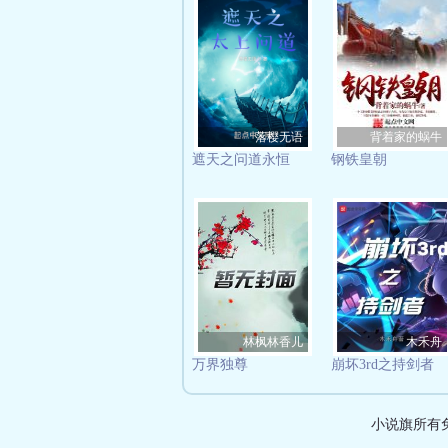
落樱无语
背着家的蜗牛
遮天之问道永恒
钢铁皇朝
林枫林香儿
木禾舟
万界独尊
崩坏3rd之持剑者
小说旗所有