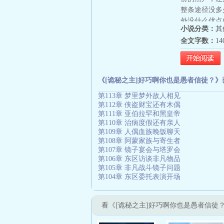
整条途径没多
外没什么优点
小说分类：
其
和怨魂。怎么
全文字数：
1
一个算一个好
吗？我不要当
愚者本人都不
前因蒂斯帝王
《[诡秘之主]好巧啊你也是愚者信徒？》
的共主，暗影
第113章 梦里梦外故人相见
站不下这么多
第112章 侠盗财宝还有木偶
吧。……当同
第111章 亚伯拉罕和黑皇帝
候：伊莱亚：
第110章 治病度假还有亲人
生……克·愚
第109章 人偶血族晚饭聊天
第108章 阿蒙家族与寄生者
赞美愚者吗?
第107章 镜子宴会与塔罗会
野；祂曾行于
第106章 东区访谈非凡物品
诸神的叛逆与
第105章 非凡战斗镜子问题
默，又在命运
第104章 东区委托表演开场
之主》。2.
别称。3.无
看《[诡秘之主]好巧啊你也是愚者信徒
向邪恶，但是
捞，在符合逻辑