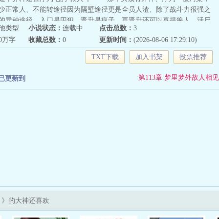
少正常人、不能转途径因为隔壁途径更是全员人渣、除了战斗力很强之
的异种途径。入门是囚犯，晋升是疯子，再晋升还可以喜提狼人、活尸
他类型
小说状态：
连载中
点击总数：
3
想都是前途一片黑暗啊，哈哈。——所以，为什么见到的神明和天使有
40万字
收藏总数：
0
更新时间：
(2026-08-06 17:29:10)
像都认识我，还硬要给我塞offer啊？我不是刚穿越的平平无奇愚者信徒
三神眷者三家信徒啊！对此，苜蓿号惨案的幸存者、黑夜女神的眷者、
TXT下载
加入书架
投票推荐
认识的愚者狂信徒兼眷者、值夜者和红手套编外成员、造物主的使徒、
的挚友、塔罗会的【高塔】先生，以及欲望与诅咒的君王，异类和深渊
第113章 梦里梦外故人相见
已更新到
世界的支配者——伊莱亚·加拉哈德，深深地叹了一口气：首先，这里
人。其次，事已至此，让我们先来赞美仁慈伟大崇高善良的愚者先生
为“穿越者”的老乡彼此相认，互通有无，交流到穿越以来的信仰的时
那就一起来信仰我们的道标与救主，在过去、现在与未来的愚者先
者本人·莱恩：我也要当愚者信徒吗？伊莱亚：对！克莱恩：……我也要
还是伊莱亚：对！……［祂来自不可言说的时代，漫步在异种丛生的荒
造物主的神国，为人类的救主奏响圣歌；祂见证光明普照世间，也目睹
太阳的坠落；祂追随过堕落与扭曲的神明，在国家的兴起与倾覆中沉
锚定的时代把目光重新投向世界］ps：1.尽量考据，设定来源于《诡秘
主角一直是异种途径，不转途径。囚犯途径和被缚者途径都是异种途径的
系统。主角没看过小说也不知道剧情，是纯粹的地球土着。4.主角能力偏
？》的大神还喜欢
本人性格正直，介于守序善和中立善之间。5.捞人救济有，能捞的都
的前提下尽力打出伤亡最少的happyending，挽回遗憾。