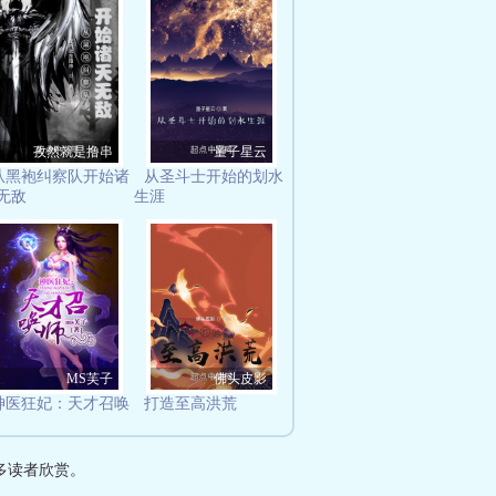
孜然就是撸串
量子星云
从黑袍纠察队开始诸
从圣斗士开始的划水
无敌
生涯
MS芙子
佛头皮影
神医狂妃：天才召唤
打造至高洪荒
多读者欣赏。