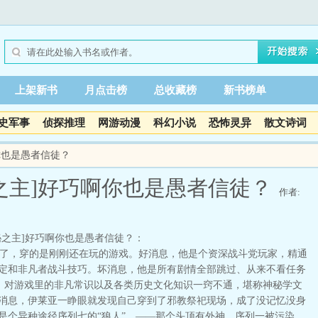
上架新书
月点击榜
总收藏榜
新书榜单
史军事
侦探推理
网游动漫
科幻小说
恐怖灵异
散文诗词
你也是愚者信徒？
之主]好巧啊你也是愚者信徒？
作者:
秘之主]好巧啊你也是愚者信徒？：
，穿的是刚刚还在玩的游戏。好消息，他是个资深战斗党玩家，精通
定和非凡者战斗技巧。坏消息，他是所有剧情全部跳过、从来不看任务
p党，对游戏里的非凡常识以及各类历史文化知识一窍不通，堪称神秘学文
消息，伊莱亚一睁眼就发现自己穿到了邪教祭祀现场，成了没记忆没身
是个异种途径序列七的“狼人”。——那个头顶有外神、序列一被污染，