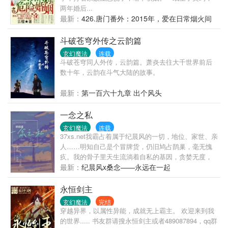
两年婚后...
最新：
426.唐门番外：2015年，爱在日常烟火间
（下）
斗破苍穹外传之云韵篇
玄幻魔法
连载
斗破苍穹同人外传，云韵篇。萧炎去往大千世界前后
数十年，云韵在斗气大陆的故事。
最新：
第一百六十九章 出个风头
一念之私
玄幻魔法
连载
37xs.net我霸占着属于纪晨风的一切，地位、家世、亲
人……明知自己是个冒牌货，仍旧鸠占鹊巢，毫无愧
疚。我的骨子里天生流淌着自私的基因，贪婪无度，
qianshuge.com卑鄙无耻，什么都想要，什么都要有，
最新：
纪晨风x桑念——永远在一起
并且……不打算改变。***一念善，一念恶；一念贪，
一念错。当混蛋拥有了爱人的能力，或许就是老天对
永恒剑主
他混蛋的最大惩罚。***纪晨风x桑念，穷人家的贵公子
玄幻魔法
完结
x富人家的混蛋封面感谢：三一几丶binhuo.cc
穿越异界，以属性异能，成就无上霸主。 欢迎来到我
的世界..... 书友群请搜永恒剑主或者489087894，qq群