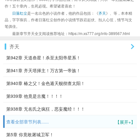
作！五十章内，生死必现。希望诸君喜欢！
日落红尘
是一名出色的小说作者，他的作品包括：《
齐天
》、等，本本精
品，字字珠玑，作者日落红尘创作的小说情节跌宕起伏、扣人心弦，情节与文
笔俱佳。
最新章节齐天全文阅读推荐地址：https://m.xs777.org/info-389567.html
齐天
第942章 天道叁星！杀至太阳帝星系！
第941章 齐天塔择主！万古第一帝族！
第940章 椿之父！金色遁天舰彻查太阳！
第939章 他竟是古魔！！！！
第938章 无名氏之疯狂，恶妄魔经！！！
查看全部章节列表......
【展开+】
第5章 你竟敢屠城卫军！