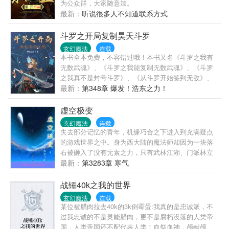
为公众群，大家随意加。
最新：
听说很多人不知道联系方式
斗罗之开局复制昊天斗罗
玄幻魔法
连载
本书全本免费，不容错过哦！本书又名《斗罗之我有
无数武魂》、《斗罗之我能复制无数武魂》、《斗罗
之我真不是封号斗罗》、《从斗罗开始签到无敌》、
《斗罗之签到女神无敌》、《斗罗：复制成神》。叶
最新：
第348章 爆发！浩东之力！
不群穿越斗罗大陆，获得亿年镜像兽武魂，从此开始
了他牛比哄哄的人生。“你是剑斗罗？不对，你是昊天
虚空极变
斗罗？雷霆斗罗、菊斗罗？该死！你到底是谁？！”“我
玄幻魔法
连载
是谁不重要，我只想告诉你，无论你有多强，我一定
失去部分记忆的青年，机缘巧合之下进入到充满疑点
比你强。因为我能创造出另一个你。”“蓝电霸王龙家族
的游戏世界之中。身为西大陆的魔法师却因为一块落
愿依附！”“七宝琉璃宗愿依附！”“昊天宗愿依附！”“武魂
石被砸入了没有元素之力，只有武林江湖、门派林立
殿愿依附！”“象甲宗愿依附！”“破之一族愿依附！”.....
的东大陆。以旁人眼中npc的身份，开启了一段游历天
最新：
第3283章 寒气
不群却道：“算了算了，你们随意些，我这人自由惯
下的旅程。但，这里存在着太多古怪。精心布局反杀
了。”叶不群：“这个问题真伤脑筋
玩家的...
战锤40k之我的世界
啊。”———————————————————————
玄幻魔法
连载
已有超过百万字老书《海贼之神级火影系统》、《海
某位被腊肉拉去40k的3k倒霉蛋:我真的是忠诚派，不
贼之死神副船长》，大佬们可以去看看。企鹅群：
过我忠诚的不是灵能腊肉，更不是腐朽没落的人类帝
49879
国，人类帝国还不配代表人类！血祭血神，颅献颅