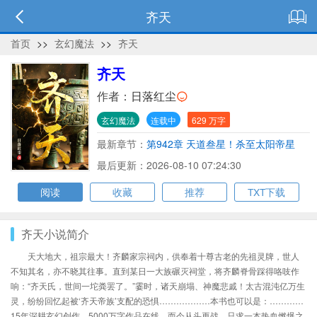
齐天
首页
>>
玄幻魔法
>>
齐天
齐天
作者：
日落红尘
玄幻魔法
连载中
629 万字
最新章节：
第942章 天道叁星！杀至太阳帝星
系！
最后更新：2026-08-10 07:24:30
阅读
收藏
推荐
TXT下载
齐天小说简介
天大地大，祖宗最大！齐麟家宗祠内，供奉着十尊古老的先祖灵牌，世人
不知其名，亦不晓其往事。直到某日一大族碾灭祠堂，将齐麟脊骨踩得咯吱作
响：“齐天氏，世间一坨粪罢了。”霎时，诸天崩塌、神魔悲戚！太古混沌亿万生
灵，纷纷回忆起被‘齐天帝族’支配的恐惧………………本书也可以是：…………
15年深耕玄幻创作，5000万字作品在线，而今从头再战，只求一本热血燃爆之