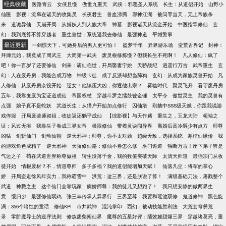
经典收藏
医路青云
女侠且慢
傲世九重天
武侠：邪恶圣人系统
长生：从道侣开始
山野小
仙医
影视：流窜在诸天的收集员
长夜君主
兽血沸腾
邪神江湖
被问罪当天，无上帝族杀
来
道诡异仙
天崩开局：从捕妖人到人族大帝
神墓
影视诸天从流金开始
中医指导修仙
玄
幻：我到底算不算穿越者
重生兽世：系统逼我去修仙
最强神道
平城警事
最近更新
一剑惊天下，可她身后的男人更可怕！
盗梦千年
异界游乐场
蛮荒古界记
封神：
拜师元始，我竟成了周武王
大周第一武夫
废灵根修炼慢？但我长生不死啊！
凡人修仙：疯了
吧！你一百岁了还要修仙
剑来：谪仙临世，开局娶妻宁姚
天骄战纪
逍遥行万古
武帝重生
玄
幻：人在废丹房，我能合成万物
神级卡徒
成了反派却想当舔狗
玄幻：从成为家族灵兽开始
凡
人修仙：从废丹房杂役开始
逆女！他镇压大凶，你逐他出宗？
雾临时代
聚灵飞升
看守废丹房
五年，我靠变废为宝证道成仙
帝国权杖
穿越斗罗之擂鼓瓮金锤
太平令
傲世灵主
我的灵兽有
点强
娘子真不是蛇妖
武道长生：从猎户开始加点修行
囚仙塔
刚抽中SSS级天赋，你跟我说游
戏停服
开局废柴师叔祖，收徒返还躺平成仙
【综影视】与天作赌
重生之，玉龙大陆
领袖之
证：风过无痕
我靠生子卷成三界女帝
极限修仙
带着灵诀闯异界
离婚后高冷爵少有点方
师尊
凶猛
剑斩仙门
剑动仙朝
逆天邪神：师尊，你不太对劲
超级无敌，选择系统
寒棺仙缘传
我
的游戏角色成精了
逆天邪神
天骄修仙路：修仙不卷怎么修
巫门诡道
独断万古！座下弟子皆是
气运之子
苟在武道世界称尊做祖
转生没落千金，我的数值突破天际
太清天师道
最强宗门从收
徒开始
情根废材？不，情道尊师
多子多福？我的道侣能增加天赋！
仙落凡尘：将军的掌心
娇
开局盗走徐凤年实力，我称霸雪中
洪荒：这三界，还是朕说了算！
满级基础刀法，屠戮整个
武道
神戮之主
这个仙门全靠玩家
病娇师尊：我的徒儿又想跑了！
我只想安静的做两界生
意
缓归乡
最强修仙弱鸡
张三丰传承人异界行
三界至尊：我要和瑶池双修
鬼道修神
黑色旋
涡：356个暗蚀的童话
修仙KPI
市井武神
混沌掌印
西幻：被动技能胜利法
大荒玄穹彝荒
录
零阶魔导士的逆序法则
修炼废柴闯仙界
魔尊的五星好评：绩效她甜爆三界
穿越诸葛亮，重