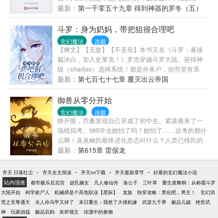
座，为了上上善道，Whaaaagh！！
最新：
第一千零五十九章 得到神器的罗冬（五）
斗罗：身为奶妈，带把狙很合理吧
玄幻魔法
连载
【爽文】【无敌】【不圣母】本书又名《斗罗：暴揍
戴沐白，加入史莱克！》罗浩穿越斗罗大陆。获得神
级（shadiao）选择系统！都是外来户，但劳资有系
统。区区唐三，单手镇压。玄天功很强吗？有我九星
最新：
第七百七十七章 覆灭出云帝国
霸体诀牛逼？唐门暗器很猛吗？我一把重狙，八百里
外取你狗头！外附魂骨很强吗，我纳米武装铠甲第一
御兽从零分开始
个不服！紫极魔瞳有什么好练的，太古黄金巨龙左眼
玄幻魔法
连载
了解一下。十万年魂环很稀有吗？那我身后的18个红
睁开眼，乔桑发现自己穿成了初中生。紧接着来了一
色圈圈是啥玩意儿？双生武魂，也不过是个笑话罢
场模拟考。985毕业她怕了吗？她怕了……这考的都什
了。??????【天天开局虐唐三，锤小刚的，我来点不
么啊！臭臭鳅的最终进化形态叫什么？人类已移民的
一样的。不虐不舔不跪，任由他们发育，后期照样吊
星球都有哪些？…………欢迎来到御兽世界。
最新：
第615章 雷倨龙
打他们！】【尊重原着，不刻意诋毁，但某些人还得
吊起来锤！】本书又名《斗罗：开局获得炼体功法
-
-
-
-
齐天 日落红尘
齐天全文阅读
齐天txt下载
齐天最新章节
好看的玄幻魔法小说
——九星霸体诀！》《斗罗：开局获得至尊版九心海
站内强推
都市极乐后后宫
赵氏嫡女
凡人修仙传
洛公子
三叶草
重生唐舞桐：从称霸斗罗
棠！》《斗罗：我一个奶妈，100%暴击很合理吧！》
大陆开始
柯学捡尸人
机械师是个高危职业【星际】
龙族
快穿攻略：黑化吧，男主！
玄幻洪
荒之至尊通天
夫人你马甲又掉了
末日重生：我抢了大佬机缘
武逆九千界
极品儿媳
绝世武
神
玩家凶猛
极品后妈
灰烬领主
综漫中的春物