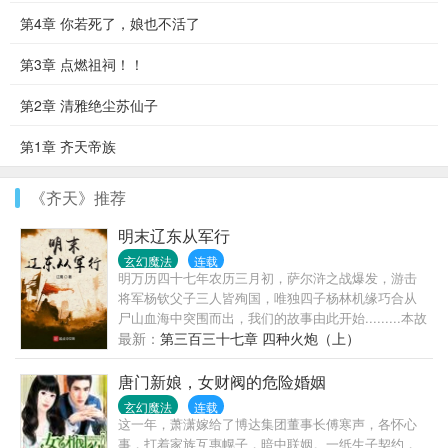
第4章 你若死了，娘也不活了
第3章 点燃祖祠！！
第2章 清雅绝尘苏仙子
第1章 齐天帝族
《齐天》推荐
明末辽东从军行
玄幻魔法
连载
明万历四十七年农历三月初，萨尔浒之战爆发，游击
将军杨钦父子三人皆殉国，唯独四子杨林机缘巧合从
尸山血海中突围而出，我们的故事由此开始.........本故
事没有金手指、后勤系统和王霸魅力；更没有后宫种
最新：
第三百三十七章 四种火炮（上）
马美女如云。如看官您介意如此，那么敝人请您...
唐门新娘，女财阀的危险婚姻
玄幻魔法
连载
这一年，萧潇嫁给了博达集团董事长傅寒声，各怀心
事，打着家族互惠幌子，暗中联姻。一纸生子契约，