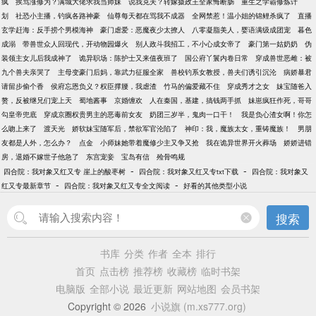
疯
挨骂涨修为？满城大佬求我当师妹
说我克夫？转嫁摄政王全家悔断肠
重生之学霸修炼计
划
社恐小主播，钓疯各路神豪
仙尊每天都在骂我不成器
全网禁惹！温小姐的锦鲤杀疯了
直播
玄学赶海：反手捞个男模海神
豪门虐爱：恶魔夜少太撩人
八零凝脂美人，婴语满级成团宠
暮色
成溺
带兽世众人回现代，开动物园爆火
别人政斗我招工，不小心成女帝了
豪门第一姑奶奶
伪
装领主女儿后我成神了
诡异职场：陈护士又来值夜班了
国公府丫鬟内卷日常
穿成兽世恶雌：被
九个兽夫亲哭了
主母变豪门后妈，靠武力征服全家
兽校钓系女教授，兽夫们诱引沉沦
病娇暴君
请留步偷个香
侯府忘恩负义？权臣撑腰，我虐渣
竹马的偏爱藏不住
穿成秀才之女
妹宝随爸入
赘，反被继兄们宠上天
蜀地酱事
京婚缠欢
人在秦国，基建，搞钱两手抓
妹崽疯狂作死，哥哥
勾皇帝兜底
穿成京圈权贵男主的恶毒前女友
奶团三岁半，鬼肉一口干！
我是负心渣女啊！你怎
么吻上来了
渡天光
娇软妹宝随军后，禁欲军官沦陷了
神印：我，魔族太女，重铸魔族！
男朋
友都是人外，怎么办？
点金
小师妹她带着魔修少主又争又抢
我在诡异世界开火葬场
娇娇进错
房，退婚不嫁世子他急了
东宫宠妾
宝岛有信
殓骨鸣规
-
-
四合院：我对象又红又专 崖上的酸枣树
四合院：我对象又红又专txt下载
四合院：我对象又
-
-
红又专最新章节
四合院：我对象又红又专全文阅读
好看的其他类型小说
搜索
书库
分类
作者
全本
排行
首页
点击榜
推荐榜
收藏榜
临时书架
电脑版
全部小说
最近更新
网站地图
会员书架
Copyright © 2026
小说旗 (m.xs777.org)