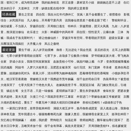
国：签到三年，成为绝世战神
我的贴身校花
邪王追妻：废材逆天小姐
娘娘她总是不上进
在幻
毁原著，但我也只是单纯喜欢兵长才写出这么一篇的
想乡的日子
大道神主
六零：缺德女配在线夺笋
我的师父是黄蓉
文，我只是写我喜欢的而已，希望大家能喜欢，如果
经典收藏
重生之官道
四合院：我在火红年代挣外汇
笑疯！真千金都重生了，谁惯着你
影视
不喜欢也没关系，可以温柔的点右上方红叉，真的非
综合：从民国开始
凡人修仙，开局看守废丹房
说我修仙资质差？都看走眼了吧！
警校刚毕业，
常感谢【鞠躬 三儿给我画的人设>3 我的完结坑： 基
疯狂破案，不当新人
穿越四合院：开局狼口逃生
特种兵：穿越黑猫，团灭火凤凰
九叔：八岁道
友鼬哥>
童，推演道法修仙
欢乐道士
火影：神威眼中的风铃草
四合院：悟性逆天，云爆白象
三体
海
贼：我成名于洛克斯时代！
谁让他修仙的！
穿越灾年有空间，带着萌娃开荒田
超级女富豪：娱
乐圈顶流为我疯狂
大齐魔人传
风云之傲绝
最近更新
重生千禧，从八岁开始摆摊
御兽：无法进化？我会兜底
皇后的容光
左耳上的那颗
痣
七零小娇妻带着萌娃去随军
七零下乡，农场多了位貌美小辣椒
穿书错嫁反派大佬，带飞炮灰
全家
穿成小农女，我靠空间发家致富
血族贵校小可怜，疯批F5吻上瘾
斗罗：变身黑猫被降魔捡
回武魂殿
阿姐书
入梦六大校草后，丑肥恶女被亲哭
仙行无忧
朱门宠婢
寻亲者
老弟你再恋
爱脑，姐就嫁你死对头
夜夜入怀，清冷师尊为她神魂颠倒
恶毒继母带崽吃香喝辣
小猫妖孕肚寻
夫，糙汉军官夜夜吻
替嫁糙汉夫君？我携超市荒年躺赢
假千金的苟命日常
伪装乖乖女？被贵校
大佬亲哭了
七零大院来了个绝色大美人
改嫁疯批世子爷，我宠冠京城
高门嫡女黑化后，引雄
竞
缘起古蜀
女主不语，只是一味修炼
柔弱师妹不舔了，重生杀穿修真界
食味长安
肥婆农妻
医术超绝，宠夫无度
欠债三个亿？我诡异世界打工暴富
外室进门？带嫁妆改嫁王爷被娇宠
京圈
大佬的恶毒初恋，重生了
华夏无神？满级大佬回归召唤诸神
兽校社恐雌性！s级雄兽过于热
情
一家四口穿兽世，崽带异能来种田
满级大佬五岁半，炼丹御兽成团宠
误入诡道山海，我靠收
录神兽无敌
荒年我通古今，顿顿饱餐馋死仇家
随爹入赘后，我被继母全家宠上天
挺孕肚种田？
失忆相公带我躺赢！
成都，我的爱
野狗咬月
知温赴寒
替师姐网恋，翻车被仙尊们宠坏了
恶
兽夫日日争宠，丑雌哭求放个假
假千金有弹幕，疯批夫君宠疯了
开局强吻贵校F4，假名媛被宠