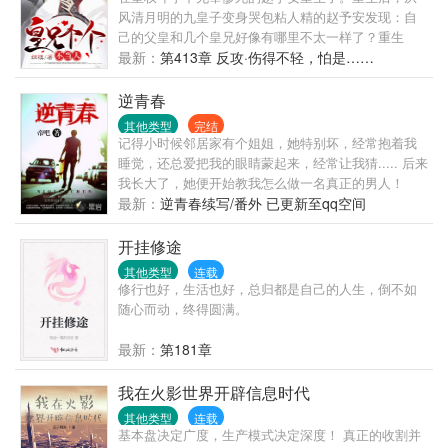
风清月明的九皇子变身哭包粘人精的赵予安发现：自
己的父皇和几个皇兄好像有哪里不太一样了？重生
前，大昭帝：“九皇子？朕记得，不过就是个宫女生的
最新：
第413章 反攻·伤得不轻，怕是……
孩子罢了！”重生后，大昭帝：“朕的皇子，你且动一下
试试！...
逆青春
其他类型
完结
记得小时候邻居家有个姐姐，她特别坏，经常抱着我
睡觉，还总爱把我的眼睛蒙起来，经常让我猜..... 后来
我长大了，她便开始教我怎么做一名真正的男人！
最新：
逆青春续写/番外 已更新至qq空间
开挂修途
其他类型
连载
修行也好，生活也好，总归都是自己的人生，倒不如
随心而动，终得圆满。
最新：
第181章
我在火影世界开辟信息时代
其他类型
连载
基本盘决定广度，生产模式决定深度！ 真正的收割并