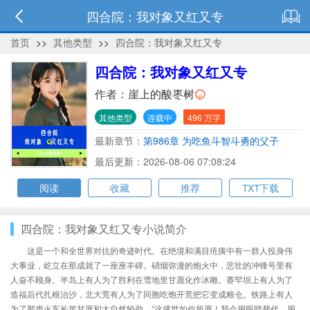
四合院：我对象又红又专
首页
>>
其他类型
>>
四合院：我对象又红又专
四合院：我对象又红又专
作者：
崖上的酸枣树
其他类型
连载中
496 万字
最新章节：
第986章 为吃鱼斗智斗勇的父子
最后更新：2026-08-06 07:08:24
阅读
收藏
推荐
TXT下载
四合院：我对象又红又专小说简介
这是一个和全世界对抗的奇迹时代。在绝境和满目疮痍中有一群人投身伟
大事业，屹立在那成就了一座座丰碑。硝烟弥漫的炮火中，悲壮的冲锋号里有
人奋不顾身。半岛上有人为了胜利在雪地里甘愿化作冰雕。赛罕坝上有人为了
造福后代扎根治沙，北大荒有人为了同胞吃饱开荒把它变成粮仓。铁路上有人
为了那声火车长笛甘愿和大自然较劲。“这盛世如你所愿！我会用眼睛替代，用