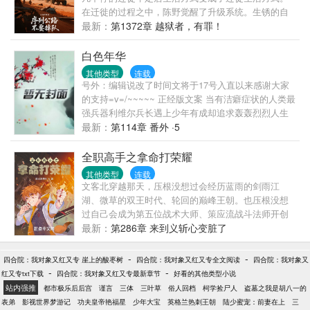
在迁徙的过程之中，陈野觉醒了升级系统。生锈的自
行车在他手中蜕变为装甲战车。破旧帐篷进化成移动
最新：
第1372章 越狱者，有罪！
堡垒。当别人为半块压缩饼干拼命时，他的房车已装
载着自动净水系统和微型生态农场。但真正的危机来
白色年华
自迷雾深处——那些杀不死的诡异追逐着迁徙车辙。
其他类型
连载
诡异无法杀死，除非序列超凡。超过百种匪夷所思的
号外：编辑说改了时间文将于17号入直以来感谢大家
序列超凡。超百种奇异奇物……又有书名：
的支持=v=/~~~~~ 正经版文案 当有洁癖症状的人类最
强兵器利维尔兵长遇上少年有成却追求轰轰烈烈人生
但终日无所事事的宪兵团少年的时候。 两人或许是会
最新：
第114章 番外 ·5
像竞争对手那样，亦或是擦出更加不一样的火花呢？
非正经版文案 当你遇到一脸正经却因为一副欠打的死
全职高手之拿命打荣耀
鱼眼表情的男人的时候，请不要大意的拿起你的铁棍
其他类型
连载
向他的后脑勺敲过去！ 嗯？你说这样很缺德？ 不不
文客北穿越那天，压根没想过会经历蓝雨的剑雨江
不，按照此男人的战斗力来看，他有百分之一百的机
湖、微草的双王时代、轮回的巅峰王朝。也压根没想
会躲过你的偷袭。 所以不要大意的敲过去吧！（泥垢
过自己会成为第五位战术大师、策应流战斗法师开创
这是文案？） 盗文的我祝你们一辈子没有屁眼这东西
者、历史地位仅次于斗神的斗仙。.......楚云秀：“文客
最新：
第286章 来到义斩心变脏了
(╯‵□′)╯︵┻━┻ 看文需注意： 量不崩原著， 文章偶
北是我理想的队友，这就是我选择加入义斩天下的原
尔有些无厘头的内容，但主要基调还是正剧。 > 以他
因。”唐柔：“没什么好说的，我来了。”叶修：“文客北
-
-
四合院：我对象又红又专 崖上的酸枣树
四合院：我对象又红又专全文阅读
四合院：我对象又
们是什么样的人，什么样的性格，我都会尽量尊重原
是一个纯粹的人，他的成长超出了所有人的预料，包
-
-
红又专txt下载
四合院：我对象又红又专最新章节
好看的其他类型小说
著来写，有不对的地方大家可以指出，本人一定会虚
括我。”.......文客北：能不纯粹吗？我只有拿冠军才能
站内强推
都市极乐后后宫
谨言
三体
三叶草
俗人回档
柯学捡尸人
盗墓之我是胡八一的
心接受，但是请勿拍砖，作者豆腐心。 以如果有出现
活下去啊！
表弟
影视世界梦游记
功夫皇帝艳福星
少年大宝
英格兰热刺王朝
陆少蜜宠：前妻在上
三
什么年龄错误或者年代错误这类会立刻修改。 得那是