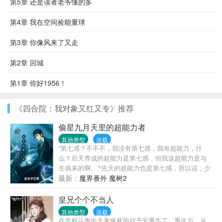
第5章 还是读者老爷懂的多
第4章 我在空间捡能量球
第3章 你像风来了又走
第2章 回城
第1章 你好1956！
《四合院：我对象又红又专》推荐
偷星九月天里的超能力者
其他类型
连载
“第七感？不不不，我没有第七感，我有超能力，什
么？后天养成的超能力是第七感，但我这超能力是与
生俱来的啊。”“先天的超能力也是第七感，所以说，少
年，拯救世界吧！”“好吧，你说是就是，等等，你这是
最新：
魔界番外 魔树2
传销吧！”至此，少年长蛇踏上了VV学院拯救世界的...
皇兄个个不当人
其他类型
连载
在皇权斗争中无辜惨死的赵予安重生了。重生后，从