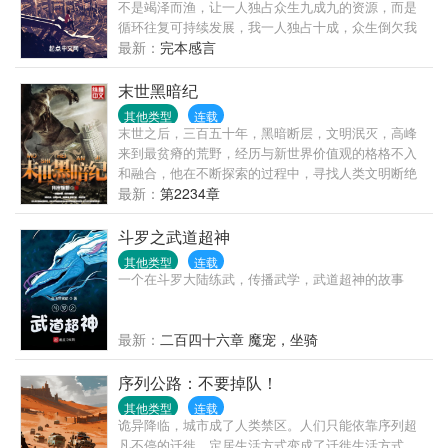
不是竭泽而渔，让一人独占众生九成九的资源，而是
循环往复可持续发展，我一人独占十成，众生倒欠我
九成！ 无限互联的诞生让忍界进入信息时代，渡边彻
最新：
完本感言
表示，整个忍界都是我的苗圃，大筒木来了也是我的
韭菜！
末世黑暗纪
其他类型
连载
末世之后，三百五十年，黑暗断层，文明泯灭，高峰
来到最贫瘠的荒野，经历与新世界价值观的格格不入
和融合，他在不断探索的过程中，寻找人类文明断绝
的原因，并在与末世统治者的斗争中不断的挖掘历史
最新：
第2234章
的真相，从一个意外的旅人转变成带领人类寻找文明
复兴的领头人。 杀戮，背叛，热血，友情，阴谋，战
斗罗之武道超神
争，一切都在高峰的末世之旅上演，身世的迷茫，新
其他类型
连载
人类的进化方式，旧文明的苟延残喘，
一个在斗罗大陆练武，传播武学，武道超神的故事
最新：
二百四十六章 魔宠，坐骑
序列公路：不要掉队！
其他类型
连载
诡异降临，城市成了人类禁区。人们只能依靠序列超
凡不停的迁徙，定居生活方式变成了迁徙生活方式。