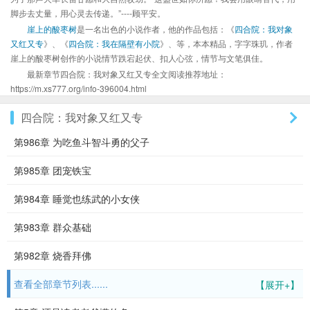
脚步去丈量，用心灵去传递。”----顾平安。
崖上的酸枣树
是一名出色的小说作者，他的作品包括：《
四合院：我对象
又红又专
》、《
四合院：我在隔壁有小院
》、等，本本精品，字字珠玑，作者
崖上的酸枣树创作的小说情节跌宕起伏、扣人心弦，情节与文笔俱佳。
最新章节四合院：我对象又红又专全文阅读推荐地址：
https://m.xs777.org/info-396004.html
四合院：我对象又红又专
第986章 为吃鱼斗智斗勇的父子
第985章 团宠铁宝
第984章 睡觉也练武的小女侠
第983章 群众基础
第982章 烧香拜佛
查看全部章节列表......
【展开+】