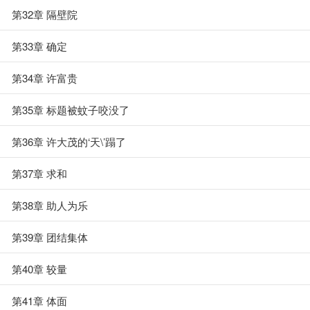
第32章 隔壁院
第33章 确定
第34章 许富贵
第35章 标题被蚊子咬没了
第36章 许大茂的‘天\’蹋了
第37章 求和
第38章 助人为乐
第39章 团结集体
第40章 较量
第41章 体面