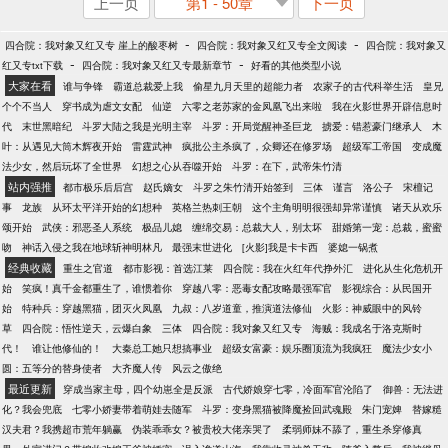
上一页
第1 - 50章
下一页
-
-
四合院：我对象又红又专 崖上的酸枣树
四合院：我对象又红又专全文阅读
四合院：我对象又
-
-
红又专txt下载
四合院：我对象又红又专最新章节
好看的其他类型小说
大家在看
谁与争锋
霸道总裁爱上我
偷星九月天里的超能力者
农家子的古代科举生活
皇兄
个个不当人
穿书成为虐文女配
仙逆
六零之老苏家的金凤凰飞出来啦
我在火影世界开辟信息时
代
末世黑暗纪
斗罗大陆之我是光明主宰
斗罗：开局觉醒神圣巨龙
掳爱：错惹豪门继承人
木
叶：从遇见大筒木辉夜开始
雷霆武神
疯批公主杀疯了，众卿还在修罗场
超级军工帝国
变成魔
法少女，然后玩坏了全世界
幻想之心从吞噬开始
斗罗：在下，武帝朱竹清
站内强推
都市极乐后后宫
赵氏嫡女
斗罗之朱竹清开始签到
三体
谨言
洛公子
宋檀记
事
龙族
从环太平洋开始的幻想种
英格兰热刺王朝
这个主角明明很强却异常谨慎
诸天从欢乐
颂开始
武侠：邪恶圣人系统
极品儿媳
缠绵交易：总裁大人，别太坏
甜婚第一宠：总裁，蜜蜜
吻
神话入侵之我在地球斩神明林凡
最强末世进化
[火影]我是卡卡西
婆媳一锅煮
经典收藏
重生之官道
都市影视：首选江莱
四合院：我在火红年代挣外汇
进化从生化危机开
始
笑疯！真千金都重生了，谁惯着你
穿越八零：恶毒女配攻略最强军官
影视综合：从民国开
始
特种兵：穿越黑猫，团灭火凤凰
九叔：八岁道童，推演道法修仙
火影：神威眼中的风铃
草
四合院：悟性逆天，云爆白象
三体
四合院：我对象又红又专
海贼：我成名于洛克斯时
代！
谁让他修仙的！
大秦总工她只想搞事业
超级女富豪：娱乐圈顶流为我疯狂
魔法少女小
圆：五等分的替身使者
大齐魔人传
风云之傲绝
最近更新
穿成当家主母，四个幼崽全是反派
古代娇娘穿七零，冷面军官沦陷了
御兽：无法进
化？我会兜底
七零小娇妻带着萌娃去随军
斗罗：变身黑猫被降魔捡回武魂殿
朱门宠婢
替嫁糙
汉夫君？我携超市荒年躺赢
伪装乖乖女？被贵校大佬亲哭了
柔弱师妹不舔了，重生杀穿修真