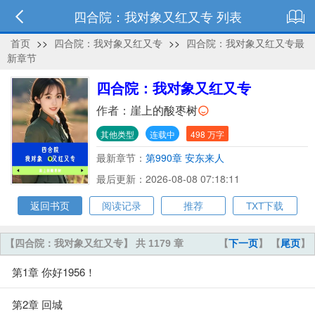
四合院：我对象又红又专 列表
首页
>>
四合院：我对象又红又专
>>
四合院：我对象又红又专最
新章节
四合院：我对象又红又专
作者：
崖上的酸枣树
其他类型
连载中
498 万字
最新章节：
第990章 安东来人
最后更新：2026-08-08 07:18:11
返回书页
阅读记录
推荐
TXT下载
【四合院：我对象又红又专】 共 1179 章
【
下一页
】 【
尾页
】
第1章 你好1956！
第2章 回城