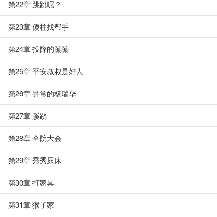
第22章 跳跳呢？
第23章 傻柱找帮手
第24章 投降的蹦蹦
第25章 平安叔叔是好人
第26章 异常的杨瑞华
第27章 蹊跷
第28章 全院大会
第29章 秀秀尿床
第30章 打家具
第31章 猴子家