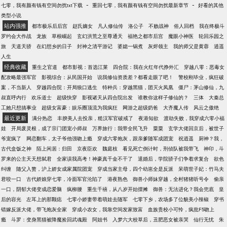
参悟透功法，并修炼到大成。 打人就打他们的脸，踩
-
-
七零，我有颜有钱有空间勿扰txt下载
重回七零，我有颜有钱有空间勿扰最新章节
好看的其他
快感！大家多投票，多支持，作者将更有创作的动
人就往他们的鼻子踩，拧天才们的脸蛋，抽二世祖的
类型小说
力！
耳光，拆老怪物的骨头，调戏各族美女，这就是一个
站内强推
都市极乐后后宫
赵氏嫡女
凡人修仙传
洛公子
不败战神
俗人回档
我在终极斗
天资低下，但悟性极高的少年的牛逼人生。 书友一
罗约会大作战
龙族
草根崛起
玄幻洪荒之至尊通天
福艳之都市后宫
魔眼小神医
轮回乐园之
群：86995767书友二群：122633319
旅
天道天骄
在幻想乡的日子
封神之清平游记
婆媳一锅煮
灰烬领主
我的师父是黄蓉
逍遥
人生
经典收藏
重生之官道
都市影视：首选江莱
四合院：我在火红年代挣外汇
穿越八零：恶毒女
配攻略最强军官
影视综合：从民国开始
说我修仙资质差？都看走眼了吧！
警校刚毕业，疯狂破
案，不当新人
穿越四合院：开局狼口逃生
特种兵：穿越黑猫，团灭火凤凰
僵尸：茅山修仙，九
叔直呼内行
欢乐道士
超级快穿
影视诸天从四合院出发
谁教你这样子修仙的？
三体
大秦总
工她只想搞事业
超级女富豪：娱乐圈顶流为我疯狂
网游之超级奶爸
大齐魔人传
风云之傲绝
最近更新
满分热恋
丰腴美人去投亲，糙汉军官破戒了
夜港知欲
渡劫失败，我穿成六零小福
娃
开局废灵根，成了宗门团宠小师叔
万界旅行：我带全民飞升
粟粟
玄学大佬回京后，被世子
爷宠疯了
网恋翻车，太子爷他强吻上瘾
穿成六零炮灰，跟亲爹随军成团宠
祝逍遥
厨神？我，
古代盒饭之神
陌上闲居：归田
京夜臣欢
魏庭枝
看见死亡倒计时，刑侦队被我带飞
神印，斗
罗来的公主天天想弑君
全家误我高考！神豪真千金不干了
退婚后，学院骄子们争着求复合
欲色
纠缠
随父入赘，沪上娇女成家属院团宠
穿成当家主母，四个幼崽全是反派
呆萌世子妃：竹马夫
君咬一口
古代娇娘穿七零，冷面军官沦陷了
港夜熟色
御兽小师妹穿越，全村猪猪听号令
偷亲
一口，阴郁大佬变成恋爱脑
疯柳腰
重生千禧，从八岁开始摆摊
御兽：无法进化？我会兜底
皇
后的容光
左耳上的那颗痣
七零小娇妻带着萌娃去随军
七零下乡，农场多了位貌美小辣椒
穿书
错嫁反派大佬，带飞炮灰全家
穿成小农女，我靠空间发家致富
血族贵校小可怜，疯批F5吻上
瘾
斗罗：变身黑猫被降魔捡回武魂殿
阿姐书
入梦六大校草后，丑肥恶女被亲哭
仙行无忧
朱