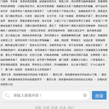
门宠婢
寻亲者
老弟你再恋爱脑，姐就嫁你死对头
夜夜入怀，清冷师尊为她神魂颠倒
恶毒继母
带崽吃香喝辣
小猫妖孕肚寻夫，糙汉军官夜夜吻
替嫁糙汉夫君？我携超市荒年躺赢
假千金的苟
命日常
伪装乖乖女？被贵校大佬亲哭了
七零大院来了个绝色大美人
改嫁疯批世子爷，我宠冠京
城
高门嫡女黑化后，引雄竞
缘起古蜀
女主不语，只是一味修炼
柔弱师妹不舔了，重生杀穿修
真界
食味长安
肥婆农妻医术超绝，宠夫无度
欠债三个亿？我诡异世界打工暴富
外室进门？带
嫁妆改嫁王爷被娇宠
京圈大佬的恶毒初恋，重生了
华夏无神？满级大佬回归召唤诸神
兽校社恐
雌性！s级雄兽过于热情
一家四口穿兽世，崽带异能来种田
满级大佬五岁半，炼丹御兽成团
宠
误入诡道山海，我靠收录神兽无敌
荒年我通古今，顿顿饱餐馋死仇家
随爹入赘后，我被继母
全家宠上天
挺孕肚种田？失忆相公带我躺赢！
成都，我的爱
野狗咬月
知温赴寒
替师姐网
恋，翻车被仙尊们宠坏了
恶兽夫日日争宠，丑雌哭求放个假
假千金有弹幕，疯批夫君宠疯了
开
局强吻贵校F4，假名媛被宠疯
挨骂涨修为？满城大佬求我当师妹
说我克夫？转嫁摄政王全家悔断
肠
重生之学霸修炼计划
社恐小主播，钓疯各路神豪
仙尊每天都在骂我不成器
全网禁惹！温小
姐的锦鲤杀疯了
直播玄学赶海：反手捞个男模海神
豪门虐爱：恶魔夜少太撩人
八零凝脂美人，
婴语满级成团宠
暮色成溺
带兽世众人回现代，开动物园爆火
别人政斗我招工，不小心成女帝
了
豪门第一姑奶奶
伪装领主女儿后我成神了
-
-
重回七零，我有颜有钱有空间勿扰 半夏清月
重回七零，我有颜有钱有空间勿扰txt下载
重回
-
-
七零，我有颜有钱有空间勿扰最新章节
重回七零，我有颜有钱有空间勿扰全文阅读
好看的其
他类型小说
搜索
书库
分类
作者
全本
排行