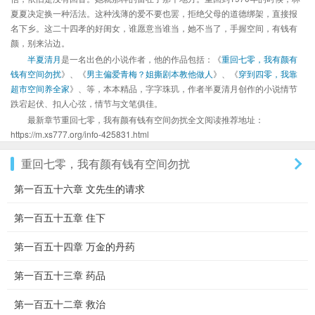
夏夏决定换一种活法。这种浅薄的爱不要也罢，拒绝父母的道德绑架，直接报
名下乡。这二十四孝的好闺女，谁愿意当谁当，她不当了，手握空间，有钱有
颜，别来沾边。
半夏清月
是一名出色的小说作者，他的作品包括：《
重回七零，我有颜有
钱有空间勿扰
》、《
男主偏爱青梅？姐撕剧本教他做人
》、《
穿到四零，我靠
超市空间养全家
》、等，本本精品，字字珠玑，作者半夏清月创作的小说情节
跌宕起伏、扣人心弦，情节与文笔俱佳。
最新章节重回七零，我有颜有钱有空间勿扰全文阅读推荐地址：
https://m.xs777.org/info-425831.html
重回七零，我有颜有钱有空间勿扰
第一百五十六章 文先生的请求
第一百五十五章 住下
第一百五十四章 万金的丹药
第一百五十三章 药品
第一百五十二章 救治