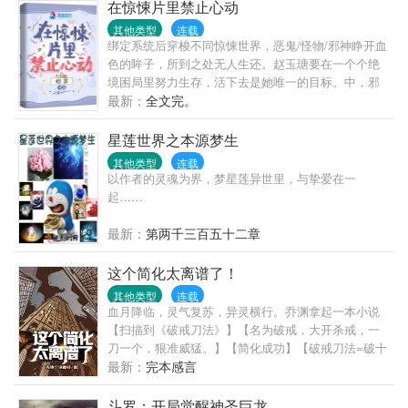
神兵！卷卷卷...
在惊悚片里禁止心动
是我唯一的雌主。黎月：诶？你们不是因为强行结契
其他类型
连载
而恨我吗？都要解契了，怎么又不愿意了？
绑定系统后穿梭不同惊悚世界，恶鬼/怪物/邪神睁开血
色的眸子，所到之处无人生还。赵玉瑭要在一个个绝
境困局里努力生存，活下去是她唯一的目标。中，邪
神降临，伸手将她拉入深井。“我允许你做我的侍者，
最新：
全文完。
你将永远追随我，依赖我，接受我的庇佑。...
星莲世界之本源梦生
其他类型
连载
以作者的灵魂为界，梦星莲异世里，与挚爱在一
起……
最新：
第两千三百五十二章
这个简化太离谱了！
其他类型
连载
血月降临，灵气复苏，异灵横行。乔渊拿起一本小说
【扫描到《破戒刀法》】【名为破戒，大开杀戒，一
刀一个，狠准威猛。】【简化成功】【破戒刀法=破十
戒（佛门）】何为十戒？不杀生，不偷盗，不淫.邪，
最新：
完本感言
不妄语，不饮酒，不涂饰香油，不听视歌舞，不坐高
广大床，不食非时食，不蓄金银财宝。破十戒……
斗罗：开局觉醒神圣巨龙