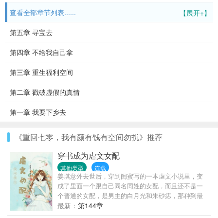
查看全部章节列表......
【展开+】
第五章 寻宝去
第四章 不给我自己拿
第三章 重生福利空间
第二章 戳破虚假的真情
第一章 我要下乡去
《重回七零，我有颜有钱有空间勿扰》推荐
穿书成为虐文女配
其他类型
连载
姜琪意外去世后，穿到闺蜜写的一本虐文小说里，变
成了里面一个跟自己同名同姓的女配，而且还不是一
个普通的女配，是男主的白月光和朱砂痣，那种到最
后必死的角色。而为了保证世界不会崩塌姜琪任务也
最新：
第144章
就只有两个：第一维护好人设并走完剧情。第二必须