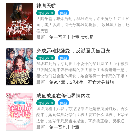
确保男女主...
神鹰天骄
其他类型
连载
大陆争霸，狼烟浩劫，群雄逐鹿，谁主沉浮？ 江山如
画，美人多娇，引无数英雄竞折腰。 数风流人物，还
看天骄……
最新：
第一百四十七章 大结局
穿成恶雌想跑路，反派逼我当团宠
其他类型
连载
加班猝死后，穿到兽世小说中的黎月麻了！五个被流
浪兽阿父抢来强行结契的兽夫被原主虐得奄奄一息，
很快他们就会集体黑化，她会落得一个惨死的下场！
她连夜想好计划，打算找战力天花板阿父投奔、跟反
最新：
第954章 比起永生，死亡才是解脱
派们滴血解契划清界限！她利用随身空间，忙着攒兽
晶，种植物，搞生存时，几个反派兽夫看她的目光越
咸鱼被迫在修仙界搞内卷
来越不对劲。桀骜剧毒白蛇用蛇尾缠住她，目光深
其他类型
连载
情：月月，我活着的一天休想和我解契。貌美人鱼搂
缠绵病榻十八载，苏柒柒最终还是被病魔打败。再次
上她的腰，嗓音蛊惑：我唱歌给你听，不要抛弃我。
醒来，她竟然身处修仙世界！管它什么世界，上辈子
黑鬃毛雄狮低下头颅，蹭她的脸：黎月，只要你不离
太苦，这辈子只想当条咸鱼。可身携宝物、灵根逆
开我，我都命都给你。妩媚赤狐缠上她，吐气如兰：
天，被各各路人马觊觎，再咸鱼下去她真成了盘中餐
最新：
第一百九十七章
你之前对我做的，我要加倍从你身上讨回来。清冷祭
了。卷卷卷，炼丹颗颗达九品！卷卷卷，炼器把把出
司仙鹤俯身看她：我不管你是谁，来自哪里，只有你