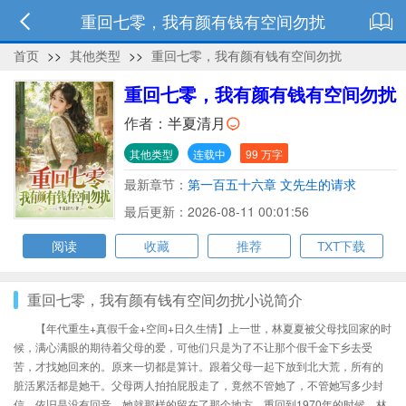
重回七零，我有颜有钱有空间勿扰
首页
>>
其他类型
>>
重回七零，我有颜有钱有空间勿扰
重回七零，我有颜有钱有空间勿扰
作者：
半夏清月
其他类型
连载中
99 万字
最新章节：
第一百五十六章 文先生的请求
最后更新：2026-08-11 00:01:56
阅读
收藏
推荐
TXT下载
重回七零，我有颜有钱有空间勿扰小说简介
【年代重生+真假千金+空间+日久生情】上一世，林夏夏被父母找回家的时
候，满心满眼的期待着父母的爱，可他们只是为了不让那个假千金下乡去受
苦，才找她回来的。原来一切都是算计。跟着父母一起下放到北大荒，所有的
脏活累活都是她干。父母两人拍拍屁股走了，竟然不管她了，不管她写多少封
信，依旧是没有回音。她就那样的留在了那个地方。重回到1970年的时候，林