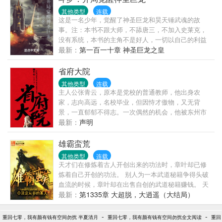
嗯……违背这些戒律？……乔渊买了几根花炮，点燃
其他类型
连载
后对准了蚂蚁窝。嘭～一道道爆炸声传来。【破戒刀
这是一名少年，觉醒了神圣巨龙和昊天锤武魂的故
法熟练度+1】【破戒刀法熟练度+1】【破戒刀法熟练
事。注：本书不跟大师，不舔唐三，不加入史莱克，
度+1】“……”“原来，这就是破戒刀法的修炼方式！”“我
没有系统，本书的主角不是好人，一切以自己的利益
想我会了！”
为主，为此会不择手段，不喜勿喷，实在不喜欢，请
最新：
第一百一十章 神圣巨龙之皇
出门左转。
省府大院
其他类型
连载
主人公张青云，原本是党校的普通教师，他出身农
家，志向高远，名校毕业，但因恃才傲物，又无背
景，一直郁郁不得志。一次偶然的机会，他被东州市
委书记王天成钦点为自己的秘书。这位清河省赫赫有
最新：
声明
名的明星官员，敢做敢为、政绩卓著。张青云从此而
青云直上，随着王天成出任清河省省长，35岁的张青
雄霸蛮荒
云终于如愿以偿，进入省政府大院，出任省长办副主
其他类型
连载
任、省长秘书。2007年，离开省政府大院的张青云出
天才们在修炼着古人开创出来的功法时，章叶却已修
任清溪县委副书记，从此，他一步一步，稳扎稳打，
炼着自己开创的功法。 别人为一本武道秘籍争得头破
周旋在各种势力之间，平步青云，把自己的官场之路
血流的时候，章叶却在出售自创的武道秘籍赚钱。 天
越走越宽敞。一个政治上更加成熟的张青云，让我们
才们在为自己的一点成绩沾沾自喜时，章叶却已把他
最新：
第1335章 大超脱，大逍遥（大结局）
看到了官场上的正能量，一个勇于担当，为民请命的
们的师傅打得吐血而逃。 别人穷毕生之力，也无法把
好官。本书是一部发人深思的作品，是官场小说中的
一门功法修炼到大成，章叶却在短短的时间之内，就
-
-
重回七零，我有颜有钱有空间勿扰 半夏清月
重回七零，我有颜有钱有空间勿扰全文阅读
重回
精品之一，希望纳川的辛勤写作能带给您独特的阅读