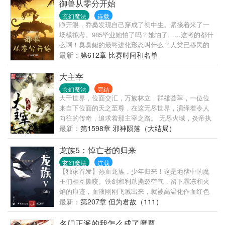
写书，每日稳定更新，放心收藏。
御兽从零分开始
啊。”———————————————————————
玄幻魔法
连载
已有超过百万字老书《海贼之神级火影系统》、《海
睁开眼，乔桑发现自己穿成了初中生。紧接着来了一
贼之死神副船长》，大佬们可以去看看。企鹅群：
场模拟考。985毕业她怕了吗？她怕了……这考的都什
49879
么啊！臭臭鳅的最终进化形态叫什么？人类已移民的
星球都有哪些？…………欢迎来到御兽世界。
最新：
第612章 比赛时间和名单
大主宰
玄幻魔法
完结
大千世界，位面交汇，万族林立，群雄荟萃，一位位
来自下位面的天之至尊，在这无尽世界，演绎着令人
向往的传奇，追求着那主宰之路。 无尽火域，炎帝执
掌，万火焚苍穹。 武境之内，武祖之威，震慑乾坤。
最新：
第1598章 邪神陨落（大结局）
西天之殿，百战之皇，战威无可敌。 北荒之丘，万墓
之地，不死之主镇天地。 ...... 少年自北灵境而出，骑
龙族5：悼亡者的归来
九幽冥雀，闯向了那精彩绝伦的纷纭世界，主宰之
玄幻魔法
连载
路，谁主沉浮？ 大千世界，万道争锋，吾为大主宰。
【独家首发】热血龙族，少年归来！这是地狱中的魔
王们相互撕咬。铁剑和利爪撕裂空气，留下霜冻和火
焰的痕迹，血液刚刚飞溅出来，就被高温化作血红色
的蒸汽，冲击波在长长的走廊上来来去去，早已没有
最新：
第207章 但为君故（111）
任何完整的玻璃，连这座建筑物都摇摇欲坠。
名门正派的我怎么成了魔尊