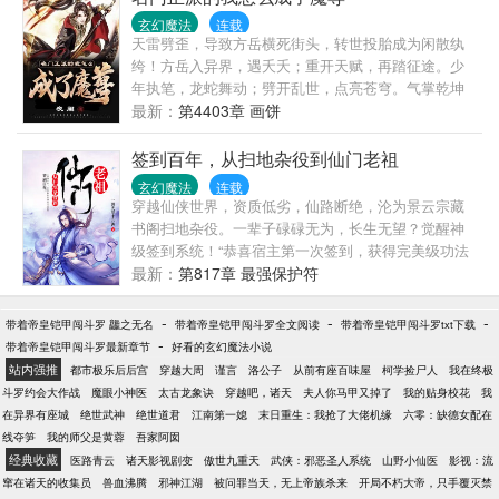
玄幻魔法
连载
天雷劈歪，导致方岳横死街头，转世投胎成为闲散纨
绔！方岳入异界，遇夭夭；重开天赋，再踏征途。少
年执笔，龙蛇舞动；劈开乱世，点亮苍穹。气掌乾坤
的世界里，究竟是蟒雀吞龙，还是魔龙崛起？！
最新：
第4403章 画饼
签到百年，从扫地杂役到仙门老祖
玄幻魔法
连载
穿越仙侠世界，资质低劣，仙路断绝，沦为景云宗藏
书阁扫地杂役。一辈子碌碌无为，长生无望？觉醒神
级签到系统！“恭喜宿主第一次签到，获得完美级功法
《真灵九变》”！.....扫地签签到，日子过得美滋滋。直
最新：
第817章 最强保护符
到这一日，修仙界剧变。邪魔大举入侵，杀上景云
宗，遇到了正在扫地的林成，“让一让，你们打扰到我
-
-
-
带着帝皇铠甲闯斗罗 龘之无名
带着帝皇铠甲闯斗罗全文阅读
带着帝皇铠甲闯斗罗txt下载
扫地了！”
-
带着帝皇铠甲闯斗罗最新章节
好看的玄幻魔法小说
站内强推
都市极乐后后宫
穿越大周
谨言
洛公子
从前有座百味屋
柯学捡尸人
我在终极
斗罗约会大作战
魔眼小神医
太古龙象诀
穿越吧，诸天
夫人你马甲又掉了
我的贴身校花
我
在异界有座城
绝世武神
绝世道君
江南第一媳
末日重生：我抢了大佬机缘
六零：缺德女配在
线夺笋
我的师父是黄蓉
吾家阿囡
经典收藏
医路青云
诸天影视剧变
傲世九重天
武侠：邪恶圣人系统
山野小仙医
影视：流
窜在诸天的收集员
兽血沸腾
邪神江湖
被问罪当天，无上帝族杀来
开局不朽大帝，只手覆灭禁