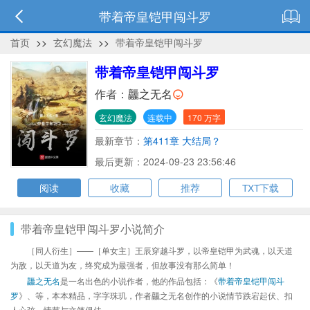
带着帝皇铠甲闯斗罗
首页
>>
玄幻魔法
>>
带着帝皇铠甲闯斗罗
带着帝皇铠甲闯斗罗
作者：
龘之无名
玄幻魔法
连载中
170 万字
最新章节：
第411章 大结局？
最后更新：2024-09-23 23:56:46
阅读
收藏
推荐
TXT下载
带着帝皇铠甲闯斗罗小说简介
［同人衍生］——［单女主］王辰穿越斗罗，以帝皇铠甲为武魂，以天道
为敌，以天道为友，终究成为最强者，但故事没有那么简单！
龘之无名
是一名出色的小说作者，他的作品包括：《
带着帝皇铠甲闯斗
罗
》、等，本本精品，字字珠玑，作者龘之无名创作的小说情节跌宕起伏、扣
人心弦，情节与文笔俱佳。