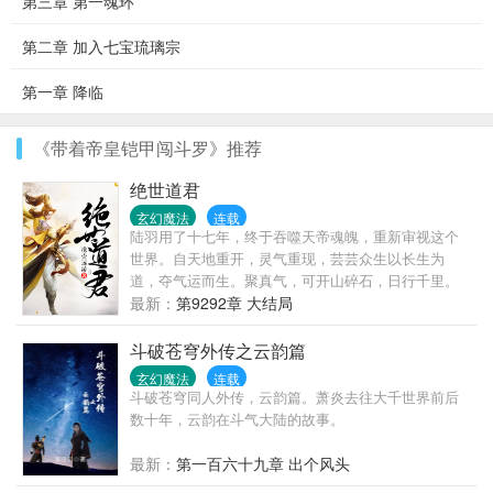
第三章 第一魂环
第二章 加入七宝琉璃宗
第一章 降临
《带着帝皇铠甲闯斗罗》推荐
绝世道君
玄幻魔法
连载
陆羽用了十七年，终于吞噬天帝魂魄，重新审视这个
世界。自天地重开，灵气重现，芸芸众生以长生为
道，夺气运而生。聚真气，可开山碎石，日行千里。
练法术，可呼风唤雨，腾云驾雾。虎啸山林，龙游浅
最新：
第9292章 大结局
水。这一世，问鼎苍穹，猛虎下山，龙飞九天！
斗破苍穹外传之云韵篇
玄幻魔法
连载
斗破苍穹同人外传，云韵篇。萧炎去往大千世界前后
数十年，云韵在斗气大陆的故事。
最新：
第一百六十九章 出个风头