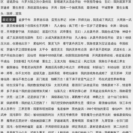
区
道诡异仙
斗罗大陆之刘小枭传说
影视诸天从流金开始
中医指导修仙
玄幻：我到底算不算
穿越者
重生兽世：系统逼我去修仙
开局：我有一个抽奖系统
最强神道
平城警事
重生女魔
头：国师，渡我
最近更新
盗梦千年
异界游乐场
蛮荒古界记
封神：拜师元始，我竟成了周武王
大周第一武
夫
废灵根修炼慢？但我长生不死啊！
凡人修仙：疯了吧！你一百岁了还要修仙
剑来：谪仙临
世，开局娶妻宁姚
天骄战纪
逍遥行万古
武帝重生
玄幻：人在废丹房，我能合成万物
神级卡
徒
成了反派却想当舔狗
玄幻：从成为家族灵兽开始
凡人修仙：从废丹房杂役开始
逆女！他镇
压大凶，你逐他出宗？
雾临时代
聚灵飞升
看守废丹房五年，我靠变废为宝证道成仙
帝国权
杖
穿越斗罗之擂鼓瓮金锤
太平令
傲世灵主
我的灵兽有点强
娘子真不是蛇妖
武道长生：从
猎户开始加点修行
囚仙塔
刚抽中SSS级天赋，你跟我说游戏停服
开局废柴师叔祖，收徒返还躺
平成仙
【综影视】与天作赌
重生之，玉龙大陆
领袖之证：风过无痕
我靠生子卷成三界女
帝
极限修仙
带着灵诀闯异界
离婚后高冷爵少有点方
师尊凶猛
剑斩仙门
剑动仙朝
逆天邪
神：师尊，你不太对劲
超级无敌，选择系统
寒棺仙缘传
我的游戏角色成精了
逆天邪神
天骄
修仙路：修仙不卷怎么修
巫门诡道
独断万古！座下弟子皆是气运之子
苟在武道世界称尊做
祖
转生没落千金，我的数值突破天际
太清天师道
最强宗门从收徒开始
情根废材？不，情道尊
师
多子多福？我的道侣能增加天赋！
仙落凡尘：将军的掌心娇
开局盗走徐凤年实力，我称霸雪
中
洪荒：这三界，还是朕说了算！
满级基础刀法，屠戮整个武道
神戮之主
这个仙门全靠玩
家
病娇师尊：我的徒儿又想跑了！
我只想安静的做两界生意
缓归乡
最强修仙弱鸡
张三丰传
承人异界行
三界至尊：我要和瑶池双修
鬼道修神
黑色旋涡：356个暗蚀的童话
修仙KPI
市井
武神
混沌掌印
西幻：被动技能胜利法
大荒玄穹彝荒录
零阶魔导士的逆序法则
修炼废柴闯仙
界
魔尊的五星好评：绩效她甜爆三界
穿越诸葛亮，重整蜀国
双修万界
九霄雷脉：全宗门团
宠
混沌：创世神的偏宠
盗墓：开局获得应龙血脉
绑定系统后，废材逆袭成永恒
第二次的召
唤，开局拿下小公主
武炼九重天
综武：人刚还俗，女侠们纷纷上门
西游：我截教散了，你佛门