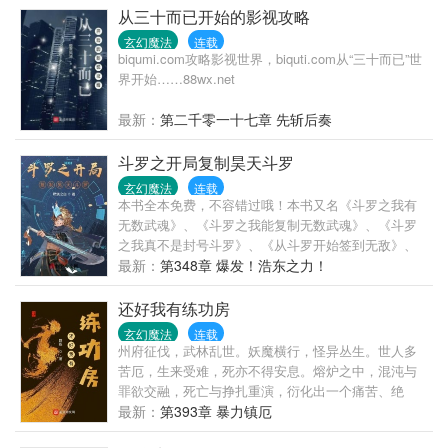
从三十而已开始的影视攻略
玄幻魔法
连载
biqumi.com攻略影视世界，biquti.com从“三十而已”世
界开始……88wx.net
最新：
第二千零一十七章 先斩后奏
斗罗之开局复制昊天斗罗
玄幻魔法
连载
本书全本免费，不容错过哦！本书又名《斗罗之我有
无数武魂》、《斗罗之我能复制无数武魂》、《斗罗
之我真不是封号斗罗》、《从斗罗开始签到无敌》、
《斗罗之签到女神无敌》、《斗罗：复制成神》。叶
最新：
第348章 爆发！浩东之力！
不群穿越斗罗大陆，获得亿年镜像兽武魂，从此开始
了他牛比哄哄的人生。“你是剑斗罗？不对，你是昊天
还好我有练功房
斗罗？雷霆斗罗、菊斗罗？该死！你到底是谁？！”“我
玄幻魔法
连载
是谁不重要，我只想告诉你，无论你有多强，我一定
州府征伐，武林乱世。妖魔横行，怪异丛生。世人多
比你强。因为我能创造出另一个你。”“蓝电霸王龙家族
苦厄，生来受难，死亦不得安息。熔炉之中，混沌与
愿依附！”“七宝琉璃宗愿依附！”“昊天宗愿依附！”“武魂
罪欲交融，死亡与挣扎重演，衍化出一个痛苦、绝
殿愿依附！”“象甲宗愿依附！”“破之一族愿依附！”.....
望、麻木的悲惨世界。值此世道，一间住在脑海里的
最新：
第393章 暴力镇厄
不群却道：“算了算了，你们随意些，我这人自由惯
练功房，成了苏秋练最后的依靠。者已经回归，全职
了。”叶不群：“这个问题真伤脑筋