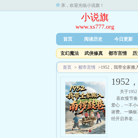
亲，欢迎光临小说旗！
小说旗
www.xs777.org
首页
阅读历史
今日更新
玄幻魔法
武侠修真
都市言情
历
首页
>
都市言情
>
1952，我带全家
195
关于19
喜欢慢节奏的
爱心，一不小
谢费。一辆板
经开启养老.....