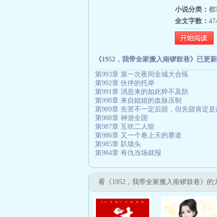
小说分类：
都
全文字数：
4
《1952，我带全家搬入南锣鼓巷》已更
第993章 第一次夜间全城大合练
第992章 伙伴的托举
第991章 消息来的如此猝不及防
第990章 来自姐姐的血脉压制
第989章 先苦不一定后甜，但先甜肯定
第988章 神游全国
第987章 互吹二人组
第986章 又一个卷上天的赛道
第985章 趴墙头
第984章 有仇当场就报
看《1952，我带全家搬入南锣鼓巷》的