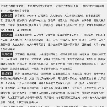
-
-
-
村医村色村情 秦更新
村医村色村情全文阅读
村医村色村情txt下载
村医村色村情最新章
-
节
好看的都市言情小说
大家在看
天官赐福
wtw1974
赵氏嫡女
凡人修仙传
人生得意时须纵欢
都市极乐后后
宫
穿越大周
拒嫁豪门：少奶奶99次出逃
洛公子
逍遥人生
深空彼岸
春满香夏
魔艳武林后
宫传
三叶草
笑傲江湖之美人的天下
娇艳异想
穿越豪门之娱乐后宫
默读
空降迦勒底随后成
为所长这件事
豪门战神狂婿
站内强推
都市极乐后后宫
wtw1974
穿越大周
笑傲江湖之美人的天下
赵氏嫡女
肥水不流
外人田
凡人修仙传
人生得意时须纵欢
谨言
三体
一念之私
默读
洛公子
三叶草
从前有
座百味屋
太古龙象诀
夫人你马甲又掉了
这个主角明明很强却异常谨慎
玩家凶猛
六零：缺德
女配在线夺笋
经典收藏
天官赐福
艳娇龙欲
人生得意时须纵欢
都市极乐后后宫
艳海风波
魔艳武林后宫
传
凡人修仙传
穿越大周
完美世界
穿越豪门之娱乐后宫
重生之官路商途
重生51年：隐居深
山建立超级家
逍遥人生
明星系列多肉小说
我的美艳师娘
钓鱼：大佬全都找我要装备！
镇尸
斩鬼录
美漫世界的魔法师
一醒来，老婆孩子热炕头
科技搬运工
最近更新
快穿：短命炮灰不死了
颖星璀璨：赵丽颖演艺之路
美女总裁，请上车
五十年代：
带着随身空间进城奔小康
文娱：我为天仙妹妹护航
甩我是吧？那就捡个校花回家当老婆
八零赶
海：鱼虾成山，九个女儿吃香喝辣
悔婚？反手娶了资本家大小姐！
权力巅峰：从省府秘书开
始
重回1982：从小舢板到远洋巨轮
开局穷光蛋，赚钱全靠挂！
火红年代：开发北大荒，种田赶
山养全家
我的区长老婆
身为精英人形的我，你让我当保镖
以法律之名
带货翻车的我曝光黑心
商家
九九宝贝下山后,八个哥哥排队宠
双穿亮剑：老李见到我就双眼放光
华娱：资本大佬入侵娱
乐圈
D级潜力？我万倍返还成武神！
-
-
-