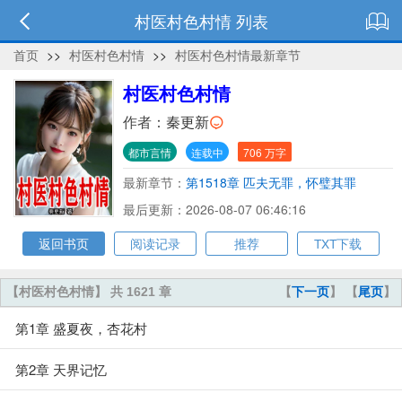
村医村色村情 列表
首页
>>
村医村色村情
>>
村医村色村情最新章节
村医村色村情
作者：
秦更新
都市言情
连载中
706 万字
最新章节：
第1518章 匹夫无罪，怀璧其罪
最后更新：2026-08-07 06:46:16
返回书页
阅读记录
推荐
TXT下载
【村医村色村情】 共 1621 章
【
下一页
】 【
尾页
】
第1章 盛夏夜，杏花村
第2章 天界记忆