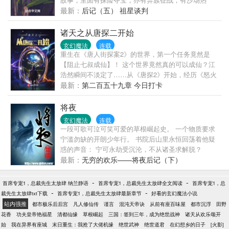
血，亦有暗夜阴谋；有兄弟情深，亦有美人恩重；有
最新：
后记（五） 祖星谈判
争强斗狠，亦有扮猪吃虎；有小家日子，亦有种族存
亡……蛮荒陋...
诸天之从唐探二开始
玄幻魔法
连载
重生在《唐人街探案2》的世界，第一个任务竟然是
【阻止七叔成仙】！ 这个世界竟然真的可以成仙？江
浩然瞬间不淡定了……从《唐探2》开始，经历《怒火
重案》、《金陵十三钗》、《三十而已》、《战狼
最新：
第二百五十九章 今日打卡
2》、《妖猫传》、《诛仙》、《阳神》、《环太平
洋》等诸多世界，江浩然一路成长……诸天之从唐探
将夜
二开始（所有人可申请）885196692
玄幻魔法
连载
一段可歌可泣可笑可爱的草根崛起史。 一个物质要求
宁滥勿缺的开朗少年行。 书院后山里永恒回荡着他疑
惑的声音： 宁可永劫受沉沦，不从诸圣求解脱？
最新：
无穷的欢乐——将夜后记（下）
-
-
首席专宠1，总裁先生太放肆 纳兰静语
首席专宠1，总裁先生太放肆全文阅读
首席专宠1，总
-
-
裁先生太放肆txt下载
首席专宠1，总裁先生太放肆最新章节
好看的玄幻魔法小说
站内强推
都市极乐后后宫
凡人修仙传
谨言
混沌天帝诀
从前有座百味屋
都市沉浮
田野
花香
功夫皇帝艳福星
清都仙缘
草根崛起
三国：签到三年，成为绝世战神
诸天从欢乐颂开
始
我在异界有座城
末日重生：我抢了大佬机缘
绝世武神
绝世道君
在幻想乡的日子
[火影]