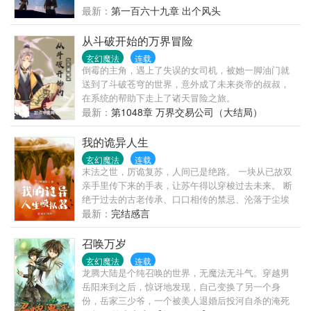
反杀。神明在时代的新章中成为了标靶。他一气之
最新：
第一百六十九章 出个风头
下，做出了一个重大的决定！那就是，就读于庆跃高
中一年七班..上帝修炼手册# #走‘基’层之诸神工作日记
从斗破开始的万界冒险
# #落魄神人间求生指南# #宇宙房地产策划案例#文章
玄幻魔法
连载
成分：搞笑悬疑三斤√ 校园风二两√ 学霸的基情故事√
倒霉的主角，遇上了失误的女司机，被她一脚油门就
帅比直男组团变弯√ 神学是自然科学√号外号外：本文
送到了斗破苍穹的世界，意外成了未来炎帝的叔叔，
将于2月17日入V，入77章弟，大力爱我不要停。 过往
在系统的帮助下走上了诸天冒险之旅。
作品集： 扣扣疗养群：451218935 求收藏文章相关会
最新：
第1048章 万界交易公司（大结局）
发在微博上
我的诡异人生
玄幻魔法
连载
末法之世，厉诡复苏，人间已是绝路。 一块从已故双
亲手里传下来的手表，让苏午得以穿梭过去未来。 断
绝于过去的古老传承、口口相传的禁忌、沦落于尘埃
里的技艺，由此重新焕发生机。 密藏域中，以经咒、
最新：
完结感言
供物、自我的躯壳系缚厉诡的法门； 灶神教内，炼油
称米油炸诡的技艺…… 薪火由此重燃， 笼罩现在与未
召唤万岁
来的混沌谜团，被火光映照出些微轮廓……
玄幻魔法
连载
龙腾大陆是个纯召唤的世界，无魔法无斗气。穿越男
岳阳来到之后，惊讶地发现，自己变换了另一个身
份，岳家三少爷，一个被美人退婚后投河自杀的淹死