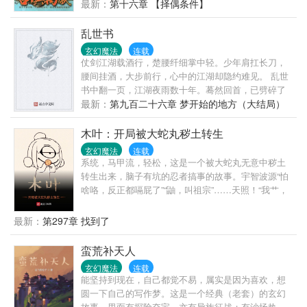
鬼。原来的岳家三少爷是个杯具男，是四大家族中公
最新：
第十六章 【择偶条件】
认最废柴的废物，用了十五年时间还无法契约召唤宝
典，穿越男岳阳则不，他只需要一天……当别人为契
乱世书
约战兽头疼的时候，无数的神兽圣兽却跑
玄幻魔法
连载
仗剑江湖载酒行，楚腰纤细掌中轻。少年肩扛长刀，
腰间挂酒，大步前行，心中的江湖却隐约难见。 乱世
书中翻一页，江湖夜雨数十年。蓦然回首，已劈碎了
人间。 各位书友如果觉得《乱世书》还不错的话请不
最新：
第九百二十六章 梦开始的地方（大结局）
要忘记向您QQ群和微博里的朋友推荐哦！
木叶：开局被大蛇丸秽土转生
玄幻魔法
连载
系统，马甲流，轻松，这是一个被大蛇丸无意中秽土
转生出来，脑子有坑的忍者搞事的故事。宇智波源“怕
啥咯，反正都嗝屁了”“鼬，叫祖宗”……天照！“我艹，
这玩意儿灭不掉，你来真的！”小楠“长门？”“？什么长
门我还关门。”源氏装傻。……喜欢博人传，别拿博人
最新：
第297章 找到了
设定套，谢谢。(没那么多阴谋论，岸本设定是什么样
的就是什么样的。)
蛮荒补天人
玄幻魔法
连载
能坚持到现在，自己都觉不易，属实是因为喜欢，想
圆一下自己的写作梦。这是一个经典（老套）的玄幻
故事，里面有探险夺宝，亦有异族征战；有沙场热