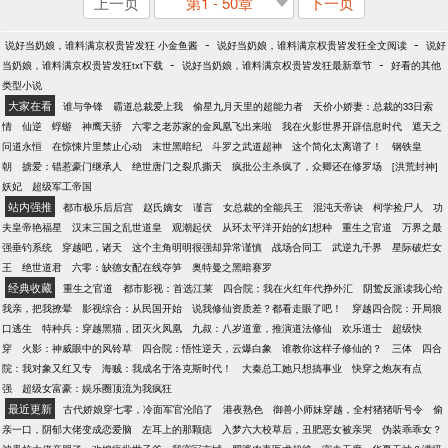
上一页
第1 - 50章
下一页
-
-
说好当奶娘，谁料满京权贵皆发狂 小金鱼酱
说好当奶娘，谁料满京权贵皆发狂全文阅读
说好
-
-
当奶娘，谁料满京权贵皆发狂txt下载
说好当奶娘，谁料满京权贵皆发狂最新章节
好看的其他
类型小说
大家在看
谁与争锋
霸道总裁爱上我
偷星九月天里的超能力者
天价小娇妻：总裁的33日索
情
仙逆
蜉蝣
神鹰天骄
六零之老苏家的金凤凰飞出来啦
我在火影世界开辟信息时代
遮天之
问道永恒
在惊悚片里禁止心动
末世黑暗纪
斗罗之武道超神
这个简化太离谱了！
钢铁皇
朝
掳爱：错惹豪门继承人
绝世唐门之裂爪撕天
疯批公主杀疯了，众卿还在修罗场
[洪荒封神]
妖妃
超级军工帝国
站内强推
都市极乐后后宫
赵氏嫡女
谨言
女总裁的全能兵王
混沌天帝诀
柯学捡尸人
功
夫皇帝艳福星
汉末三国之乱世道皇
观潮起伏
从环太平洋开始的幻想种
重生之官道
万界之最
强垂钓系统
穿越吧，诸天
这个主角明明很强却异常谨慎
战场合同工
武逆九千界
星际破烂女
王
绝世道君
六零：缺德女配在线夺笋
奥特曼之黑暗赛罗
经典收藏
重生之官道
都市影视：首选江莱
四合院：我在火红年代挣外汇
阴鸷反派读我心给
我亲，把我撩晕
影视综合：从民国开始
说我修仙资质差？都看走眼了吧！
穿越四合院：开局狼
口逃生
特种兵：穿越黑猫，团灭火凤凰
九叔：八岁道童，推演道法修仙
欢乐道士
超级快
穿
火影：神威眼中的风铃草
四合院：悟性逆天，云爆白象
谁教你这样子修仙的？
三体
四合
院：我对象又红又专
海贼：我成名于洛克斯时代！
大秦总工她只想搞事业
快穿之炮灰有点
强
超级女富豪：娱乐圈顶流为我疯狂
最近更新
古代娇娘穿七零，冷面军官沦陷了
港夜熟色
御兽小师妹穿越，全村猪猪听号令
偷
亲一口，阴郁大佬变成恋爱脑
左耳上的那颗痣
入梦六大校草后，丑肥恶女被亲哭
伪装乖乖女？