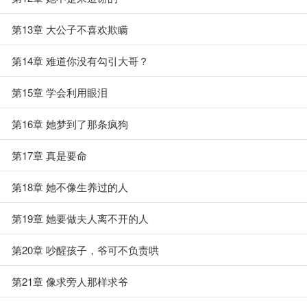
第13章 大公子不喜欢欺瞒
第14章 难道你没有勾引大哥？
第15章 学会利用眼泪
第16章 她梦到了那条疯狗
第17章 真是要命
第18章 她不像生养过的人
第19章 她要做夫人离不开的人
第20章 吵醒孩子，爷可不负责哄
第21章 像求旁人那样求爷