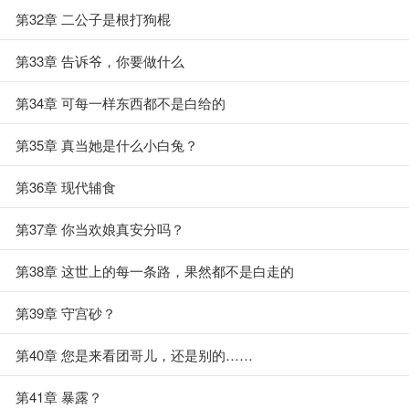
第32章 二公子是根打狗棍
第33章 告诉爷，你要做什么
第34章 可每一样东西都不是白给的
第35章 真当她是什么小白兔？
第36章 现代辅食
第37章 你当欢娘真安分吗？
第38章 这世上的每一条路，果然都不是白走的
第39章 守宫砂？
第40章 您是来看团哥儿，还是别的……
第41章 暴露？