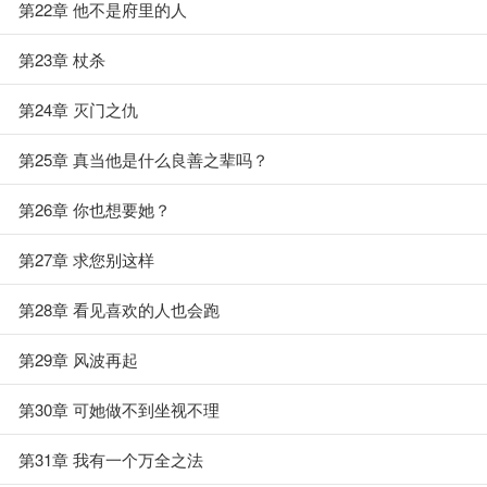
第22章 他不是府里的人
第23章 杖杀
第24章 灭门之仇
第25章 真当他是什么良善之辈吗？
第26章 你也想要她？
第27章 求您别这样
第28章 看见喜欢的人也会跑
第29章 风波再起
第30章 可她做不到坐视不理
第31章 我有一个万全之法